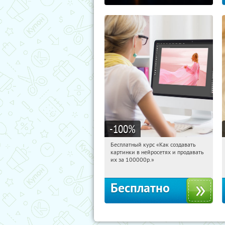
-100
%
Бесплатный курс «Как создавать
17:38:08
Получили:
524
картинки в нейросетях и продавать
Россия
их за 100000р.»
Бесплатно