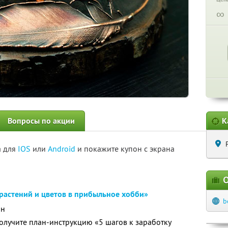
∞
Вопросы по акции
К
а для
IOS
или
Android
и покажите купон с экрана
О
растений и цветов в прибыльное хобби»
b
йн
получите план-инструкцию «5 шагов к заработку