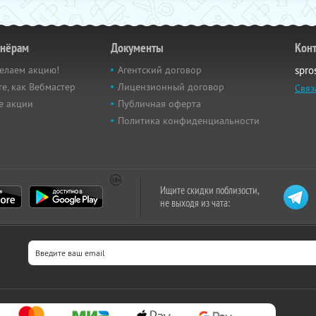
тнёрам
Документы
Кон
елаем акцию!
Агентский договор
spro
е, как Вебмастер
Лицензионный договор
Связ
е акции
Публичная оферта
Политика конфиденциальности
Ищите скидки поблизости,
не выходя из чата: