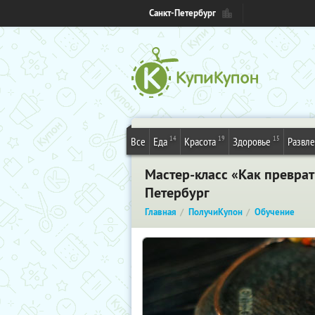
Санкт-Петербург
14
19
15
Все
Еда
Красота
Здоровье
Развл
Мастер-класс «Как преврат
Петербург
Главная
ПолучиКупон
Обучение