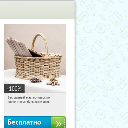
-100
%
Бесплатный мастер-класс по
17:38:08
Получили:
33
плетению из бумажной лозы
Москва, Россия
Бесплатно