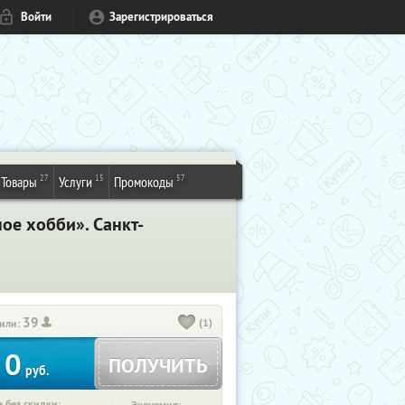
Войти
Зарегистрироваться
27
15
57
Товары
Услуги
Промокоды
ое хобби». Санкт-
39
(1)
или:
0
ПОЛУЧИТЬ
руб.
 без скидки: