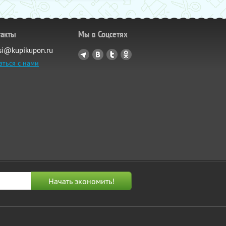
такты
Мы в Соцсетях
si@kupikupon.ru
аться с нами