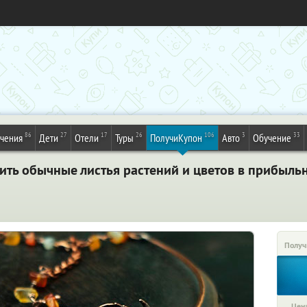
86
27
17
26
106
3
33
ечения
Дети
Отели
Туры
ПолучиКупон
Авто
Обучение
ить обычные листья растений и цветов в прибыльн
Получ
Цена