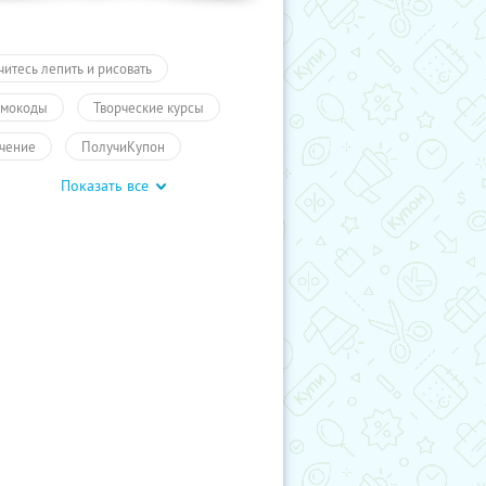
читесь лепить и рисовать
мокоды
Творческие курсы
чение
ПолучиКупон
Показать все
чение
Обучение