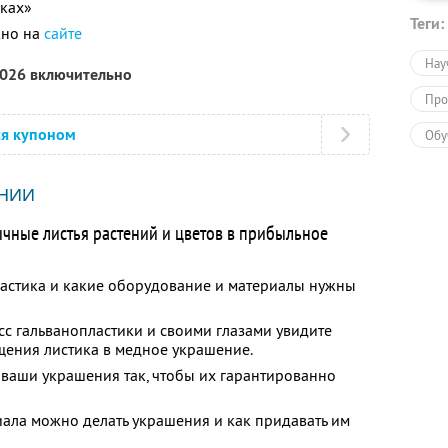
иках»
Теги:
жно на
сайте
Нау
2026 включительно
Про
ся купоном
Обу
Обу
НИИ
ычные листья растений и цветов в прибыльное
пластика и какие оборудование и материалы нужны
сс гальванопластики и своими глазами увидите
ения листика в медное украшение.
ь ваши украшения так, чтобы их гарантированно
риала можно делать украшения и как придавать им