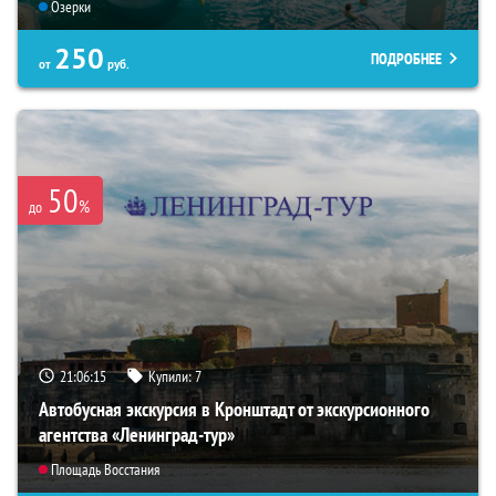
Озерки
250
ПОДРОБНЕЕ
от
руб.
50
%
до
21:06:14
Купили:
7
Автобусная экскурсия в Кронштадт от экскурсионного
агентства «Ленинград-тур»
Площадь Восстания