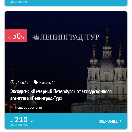
до
2000
руб.
50
%
до
21:06:14
Купили:
15
Экскурсия «Вечерний Петербург» от экскурсионного
агентства «Ленинград-Тур»
Площадь Восстания
210
ПОДРОБНЕЕ
от
руб.
до
2000
руб.