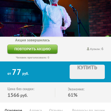
Акция завершилась
6
ПОВТОРИТЬ АКЦИЮ
Купили:
Человек проголосовало: 0
КУПИТЬ
77
от
руб.
Цена без скидки:
Экономия:
1566
61%
руб.
Основное
Адреса
Отзывы
Вопросы по акции