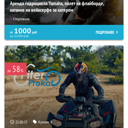
Аренда гидроцикла Yamaha, полет на флайборде,
катание на вейксерфе за катером
Спортивная
1000
ПОДРОБНЕЕ
от
руб.
до
22900
руб.
58
%
до
21:06:14
Купили:
8