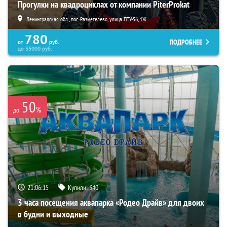
Прогулки на квадроциклах от компании PiterProkat
Ленинградская обл., пос. Разметелево, улица ПТУ-56, 1Ж
780
ПОДРОБНЕЕ
от
руб.
до
35000
руб.
50
%
до
21:06:14
Купили:
340
3 часа посещения аквапарка «Родео Драйв» для двоих
в будни и выходные