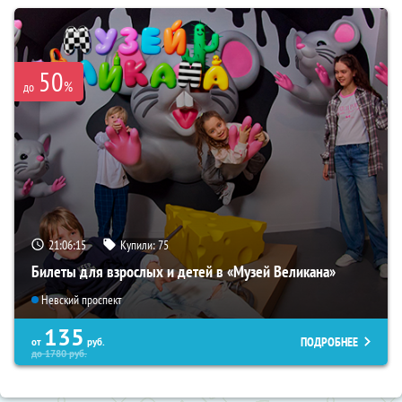
50
%
до
21:06:14
Купили:
75
Билеты для взрослых и детей в «Музей Великана»
Невский проспект
135
ПОДРОБНЕЕ
от
руб.
до
1780
руб.