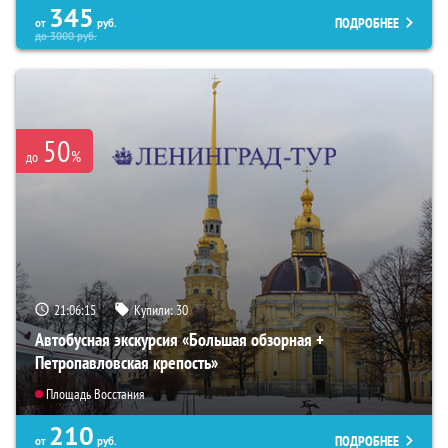
345
ПОДРОБНЕЕ
от
руб.
до
3000
руб.
50
%
до
21:06:14
Купили:
30
Автобусная экскурсия «Большая обзорная +
Петропавловская крепость»
Площадь Восстания
210
ПОДРОБНЕЕ
от
руб.