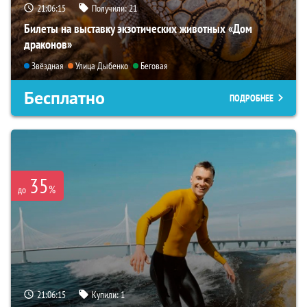
21:06:14
Получили:
21
Билеты на выставку экзотических животных «Дом
драконов»
Звёздная
Улица Дыбенко
Беговая
Бесплатно
ПОДРОБНЕЕ
35
%
до
21:06:14
Купили:
1