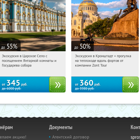
55
%
50
%
до
до
Экскурсия в Царское Село с
Экскурсия в Кронштадт + прогулка
11:16:45
Купили:
5
11:16:45
Купили:
29
посещением Янтарной комнаты и
на теплоходе вдоль фортов от
Площадь Восстания
Площадь Восстания
Государева собора
компании Zont Tour
345
360
от
руб.
от
руб.
до
6000
руб.
до
3980
руб.
тнёрам
Документы
Кон
елаем акцию!
Агентский договор
spro