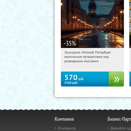
-35
%
Экскурсия «Ночной Петербург:
11:16:45
Купили:
15
магическое путешествие под
Площадь Восстания
разводными мостами»
570
руб.
3780
руб.
Компания
Бизнес-Пар
Основное
Давайте сд