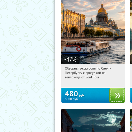
-47
%
Обзорная экскурсия по Санкт-
11:16:45
Купили:
6
Петербургу с прогулкой на
Площадь Восстания
теплоходе от Zont Tour
480
руб.
3000
руб.