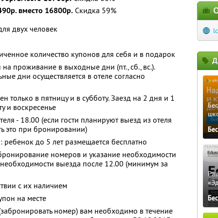
О
490р. вместо 16800р.
Скидка 59%
для двух человек
l
ченное количество купонов для себя и в подарок
Д
а проживание в выходные дни (пт., сб., вс.).
ьные дни осуществляется в отеле согласно
н только в пятницу и в субботу. Заезд на 2 дня и 1
Бе
ту и воскресенье
шк
отеля - 18.00 (если гости планируют выезд из отеля
ть это при бронировании)
Бе
 ребенок до 5 лет размещается бесплатно
бронирование номеров и указание необходимости
 необходимости выезда после 12.00 (минимум за
Ра
«Э
твии с их наличием
упон на месте
Бе
(забронировать номер) вам необходимо в течение