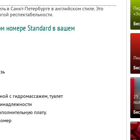
тель в Санкт-Петербурге в английском стиле. Это
Пер
«З
огой респектабельности.
Бе
м номере Standard в вашем
Пиц
Бе
зь
ной с гидромассажем, туалет
25 
по
принадлежности
ополнительную плату.
Бе
номер