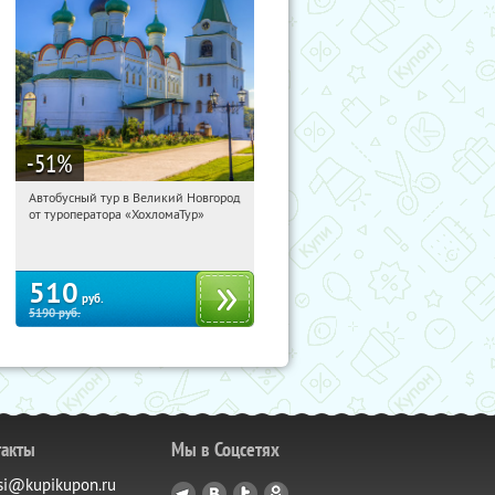
-51
%
Автобусный тур в Великий Новгород
11:16:45
Купили:
2
от туроператора «ХохломаТур»
Сенная площадь
510
руб.
5190
руб.
такты
Мы в Соцсетях
si@kupikupon.ru