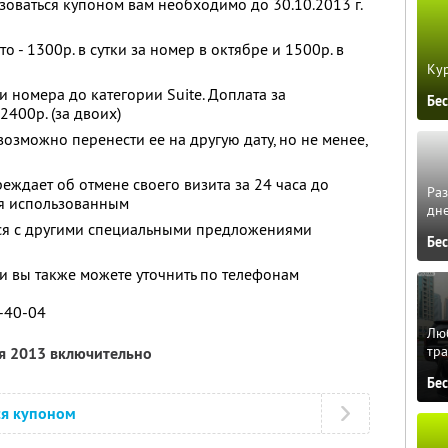
зоваться купоном вам необходимо до 30.10.2013 г.
 - 1300р. в сутки за номер в октябре и 1500р. в
Кур
номера до категории Suite. Доплата за
Бе
400р. (за двоих)
возможно перенести ее на другую дату, но не менее,
еждает об отмене своего визита за 24 часа до
Ра
ся использованным
дне
тся с другими специальными предложениями
Бе
 вы также можете уточнить по телефонам
5-40-04
Люб
тра
ря 2013 включительно
Бе
ся купоном