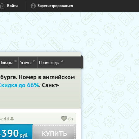
Войти
Зарегистрироваться
28
15
58
Товары
Услуги
Промокоды
ербурге. Номер в английском
Скидка до 66%
. Санкт-
44
(0)
и:
3390
КУПИТЬ
руб.