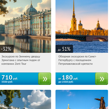
-32
%
51
%
до
Экскурсия по Зимнему дворцу
Обзорная экскурсия по Санкт-
11:16:45
Купи первым!
11:16:45
Купили:
1
Эрмитажа с опытным гидом от
Петербургу с посещением
Площадь Восстания
Площадь Восстания
компании Zont Tour
Петропавловской крепости
710
180
руб.
от
руб.
3500
руб.
до
2360
руб.