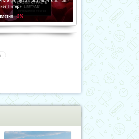
ты и подарки в интернет-магазине
кет Питер»
сплатно
-5%
ы