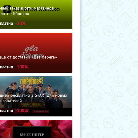
вый заказ в сети магазинов
олотое Яблоко»
сплатно
-20%
ца от доставки «Два берега»
сплатно
-100%
дней бесплатно в START для новых
льзователей
сплатно
-100%