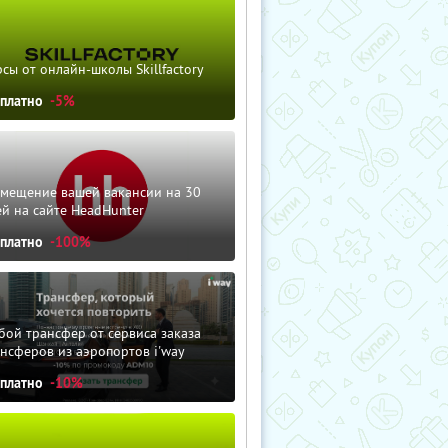
сы от онлайн-школы Skillfactory
сплатно
-5%
змещение вашей вакансии на 30
й на сайте HeadHunter
сплатно
-100%
ой трансфер от сервиса заказа
нсферов из аэропортов i'way
сплатно
-10%