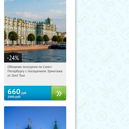
-24
%
Обзорная экскурсия по Санкт-
11:16:45
Купи первым!
Петербургу с посещением Эрмитажа
Площадь Восстания
от Zont Tour
660
руб.
2900
руб.