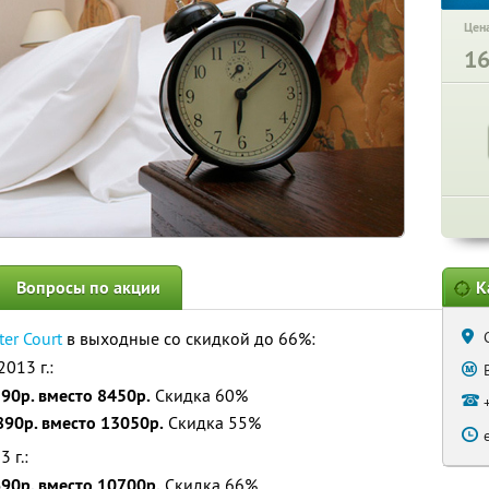
Цена
1
Вопросы по акции
К
ter Court
в выходные со скидкой до 66%:
013 г.:
90р. вместо 8450р.
Скидка 60%
890р. вместо 13050р.
Скидка 55%
 г.:
90р. вместо 10700р.
Скидка 66%