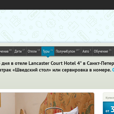
88
27
18
26
107
3
33
ечения
Дети
Отели
Туры
ПолучиКупон
Авто
Обучение
 дня в отеле Lancaster Court Hotel 4* в Санкт-Пет
завтрак «Шведский стол» или сервировка в номере.
Купил
от