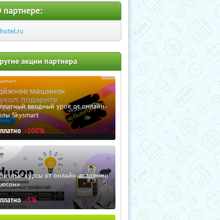
 партнере:
chotel.ru
ругие акции партнера
сплатный вводный урок от онлайн-
олы Skysmart
сплатно
-100%
зличные курсы от онлайн-академии
дюсон»
сплатно
-5%