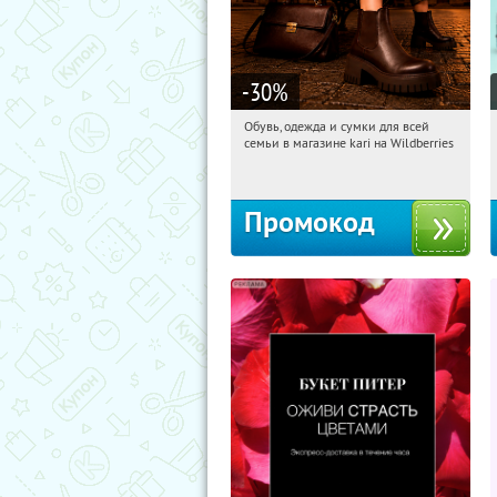
-30
%
Обувь, одежда и сумки для всей
18:33:28
Получили:
31
семьи в магазине kari на Wildberries
Россия
Промокод