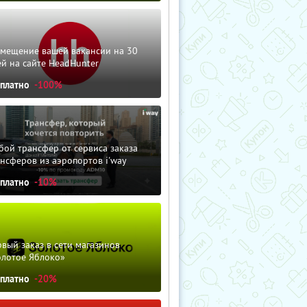
змещение вашей вакансии на 30
й на сайте HeadHunter
сплатно
-100%
ой трансфер от сервиса заказа
нсферов из аэропортов i'way
сплатно
-10%
вый заказ в сети магазинов
олотое Яблоко»
сплатно
-20%