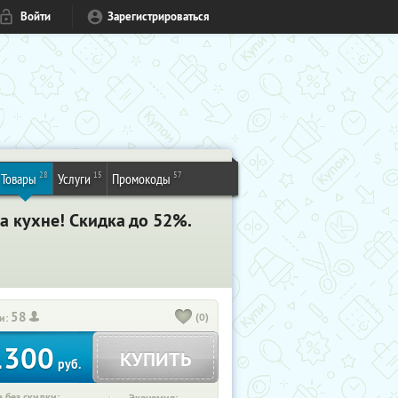
Войти
Зарегистрироваться
28
15
57
Товары
Услуги
Промокоды
 кухне! Скидка до 52%.
58
(0)
и:
1300
КУПИТЬ
руб.
 без скидки: