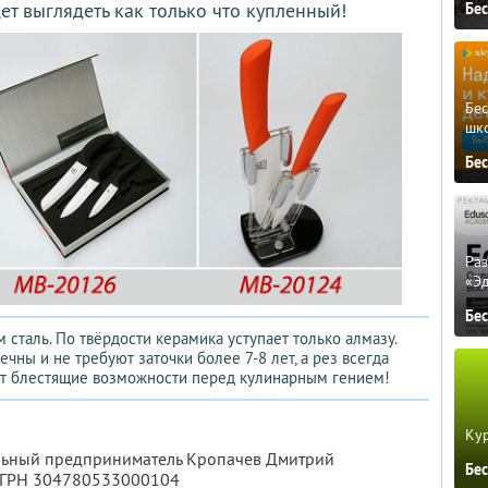
ет выглядеть как только что купленный!
Бе
Бе
шк
Бе
Ра
«Э
Бе
 сталь. По твёрдости керамика уступает только алмазу.
чны и не требуют заточки более 7-8 лет, а рез всегда
ет блестящие возможности перед кулинарным гением!
Кур
альный предприниматель Кропачев Дмитрий
Бе
ОГРН 304780533000104