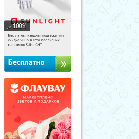
100
%
до
Бесплатная изящная подвеска или
18:33:28
Получили:
74
скидка 500р. в сети ювелирных
Россия
магазинов SUNLIGHT
Бесплатно