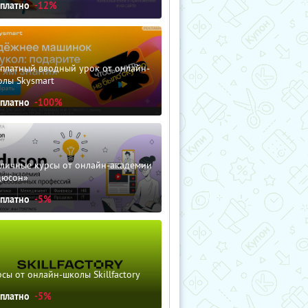
сплатно
-12%
сплатный вводный урок от онлайн-
олы Skysmart
сплатно
-100%
зличные курсы от онлайн-академии
дюсон»
сплатно
-5%
сы от онлайн-школы Skillfactory
сплатно
-5%