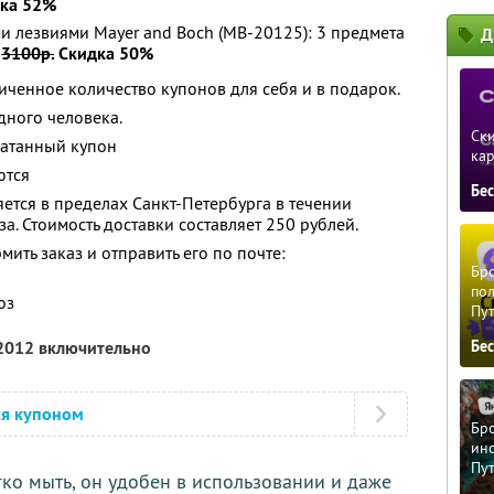
ка 52%
 лезвиями Mayer and Boch (MB-20125): 3 предмета
Д
о
3100р.
Скидка 50%
ченное количество купонов для себя и в подарок.
дного человека.
Ски
чатанный купон
ка
ются
Бе
ется в пределах Санкт-Петербурга в течении
а. Стоимость доставки составляет 250 рублей.
ить заказ и отправить его по почте:
Бро
пол
оз
Пу
 2012 включительно
Бе
ся купоном
Бро
ино
Пу
ко мыть, он удобен в использовании и даже