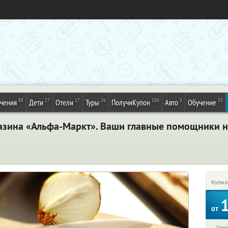
88
27
17
26
106
3
33
ечения
Дети
Отели
Туры
ПолучиКупон
Авто
Обучение
азина «Альфа-Маркт». Ваши главные помощники на
Купил
от
Цена