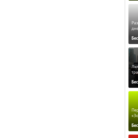
Ра
дне
Бе
Люб
тра
Бе
Пер
«З
Бе