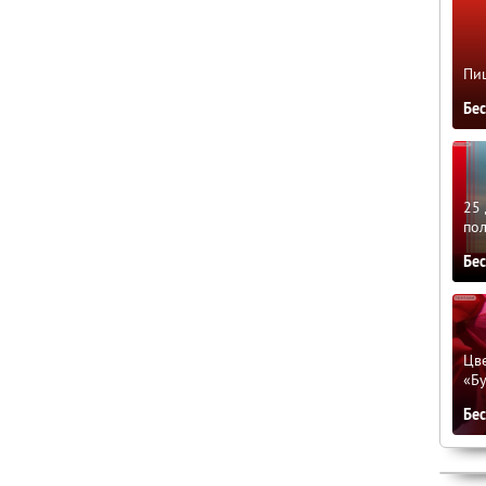
Пиц
Бе
25 
по
Бе
Цве
«Бу
Бе