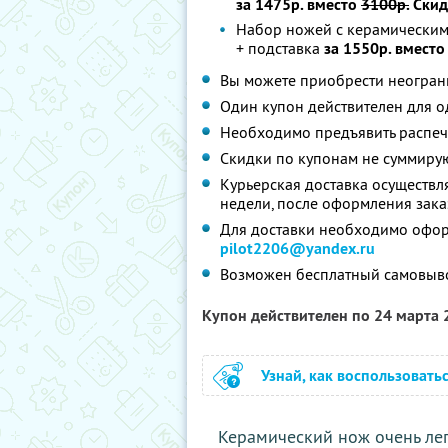
за 1475р. вместо
3100р.
Скид
Набор ножей с керамическими
+ подставка
за 1550р. вмест
Вы можете приобрести неограни
Один купон действителен для о
Необходимо предъявить распе
Скидки по купонам не суммиру
Курьерская доставка осуществля
недели, после оформления заказ
Для доставки необходимо оформ
pilot2206@yandex.ru
Возможен бесплатный самовыв
Купон действителен по 24 марта
Узнай, как воспользовать
Керамический нож очень лег