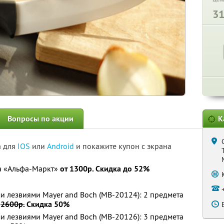
3
Вопросы по акции
К
а для
IOS
или
Android
и покажите купон с экрана
а «Альфа-Маркт»
от 1300р. Скидка до 52%
 лезвиями Mayer and Boch (MB-20124): 2 предмета
о
2600р.
Скидка 50%
 лезвиями Mayer and Boch (MB-20126): 3 предмета