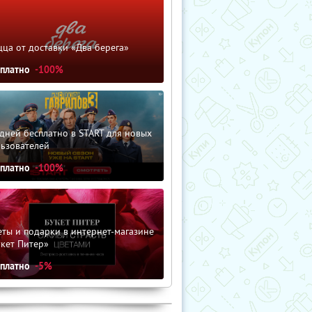
ца от доставки «Два берега»
сплатно
-100%
дней бесплатно в START для новых
льзователей
сплатно
-100%
ты и подарки в интернет-магазине
кет Питер»
сплатно
-5%