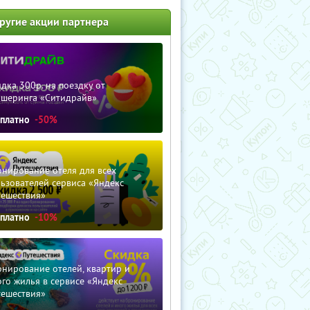
ругие акции партнера
дка 300р. на поездку от
ршеринга «Ситидрайв»
сплатно
-50%
нирование отеля для всех
ьзователей сервиса «Яндекс
тешествия»
сплатно
-10%
нирование отелей, квартир и
го жилья в сервисе «Яндекс
тешествия»