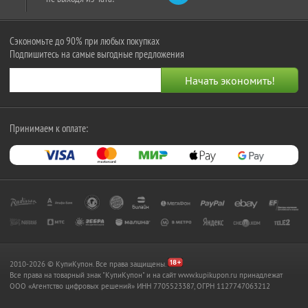
Сэкономьте до 90% при любых покупках
Подпишитесь на самые выгодные предложения
Принимаем к оплате:
2010-2026 © КупиКупон. Все права защищены.
Все права на товарный знак "КупиКупон" и на сайт www.kupikupon.ru принадлежат
OOO «Агентство цифровых решений» ИНН 7705523387, ОГРН 1127747063212