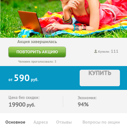
Акция завершилась
111
ПОВТОРИТЬ АКЦИЮ
Купили:
Человек проголосовало: 3
КУПИТЬ
590
от
руб.
Цена без скидки:
Экономия:
19900
94%
руб.
Основное
Адреса
Отзывы
Вопросы по акции