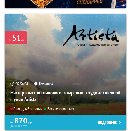
51
%
до
02:56:03
Купили:
4
Мастер-класс по живописи акварелью в художественной
студии Artista
Площадь Восстания
Василеостровская
870
ПОДРОБНЕЕ
от
руб.
до
7000
руб.