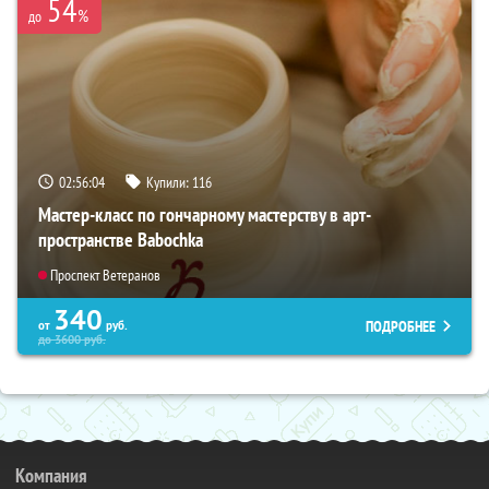
54
%
до
02:56:03
Купили:
116
Мастер-класс по гончарному мастерству в арт-
пространстве Babochka
Проспект Ветеранов
340
ПОДРОБНЕЕ
от
руб.
до
3600
руб.
Компания