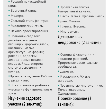
•
Русский приусадебный
стиль.
•
Тротуарная плитка.
•
Восточный стиль.
Натуральный камень.
•
•
Модерн.
Песок. Галька. Щебень. Бетон.
•
•
Сельский стиль (кантри).
Грунт. Мульча.
•
•
Экологический стиль.
Пленка. Пластик.
•
•
Начало проектирования.
Инструмент.
•
Декоративная
Элементы садового
дизайна: мощеные
дендрология (2 занятия):
площадки, дорожки, газон,
цветники; малые
архитектурные формы;
•
Основы физиологии и
рокарии, водоемы;
экологии растений.
декоративные посадки,
Природные растительные
плодовый сад, огород;
сообщества.
системы освещения и
•
полива.
Деревья.
•
•
Проектное задание. Работа
Кустарники. Живые
с заказчиком.
изгороди.
•
•
Зонирование – разбивка
Травянистые многолетники.
участка на функциональные
Почвопокровные.
зоны.
Однолетники.
Изучение садового
Проектирование (3
участка (2 занятия):
занятия):