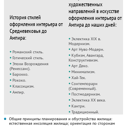
художественных
направлений в искусстве
История стилей
оформления интерьера от
оформления интерьера от
Ампира до наших дней:
Средневековья до
Ампира:
•
Эклектика ХIХ в.
Модернизм.
•
Арт Нуво-Модерн.
•
Романский стиль.
•
Кубизм, Авангард,
•
Готический стиль.
Конструктивизм.
•
Эпохи Возрождения
•
Арт Деко.
(Ренессанс).
•
Минимализм.
•
Барокко.
•
Хай-Тек.
•
Рококо.
•
Сонтемпорарн
•
Классицизм.
(Современный).
•
Ампир.
•
Постмодернизм.
•
Эклектика ХХ века.
•
Кантри.
•
Традиционный.
Общие принципы планирования и обустройства жилища:
естественная инсоляция жилища; ориентация по сторонам