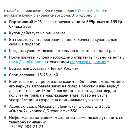
Скачайте приложение КупиКупона для
IOS
или
Android
и
покажите купон с экрана смартфона. Это удобно :)
Портативный MP3-плеер с наушниками за
699р. вместо 1399р.
Скидка 50%
Купон действует на один заказ
Вы можете купить неограниченное количество купонов для
себя и в подарок
Каждым купоном можно воспользоваться только один раз
После покупки купона необходимо отправить письмо на e-mail
tovar@kupikupon.ru
с указанием
следующих данных:
Бесплатная доставка «Почтой России»
Срок доставки: 15-25 дней
Если товар не устроил вас по каким-либо причинам, вы можете
его вернуть. Отправьте заказ на склад в Москву и вам вернут
деньги в течение 15 дней после того, как склад подтвердит
получение товара в надлежащем виде (товар не был в
употреблении и сохранена оригинальная упаковка)
Адрес склада: г. Москва, ул. Ленинская слобода, д. 26, БЦ
«Омега-2», корпус С, 3 этаж, офис 356
Информацию по условиям акции вы также можете уточнить по
телефону компании:
+7 (495) 984-23-23