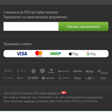
Сэкономьте до 90% при любых покупках
Подпишитесь на самые выгодные предложения
Принимаем к оплате:
2010-2026 © КупиКупон. Все права защищены.
Все права на товарный знак "КупиКупон" и на сайт www.kupikupon.ru принадлежат
OOO «Агентство цифровых решений» ИНН 7705523387, ОГРН 1127747063212