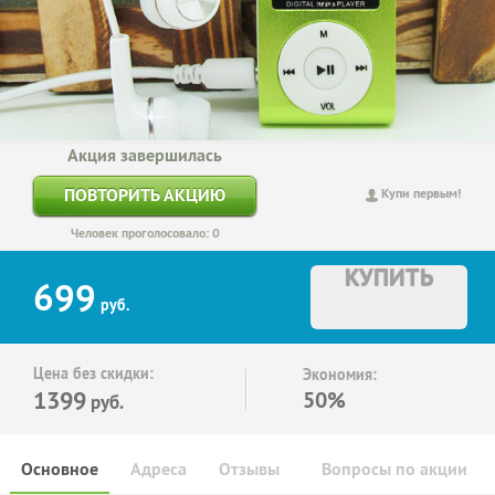
Акция завершилась
ПОВТОРИТЬ АКЦИЮ
Купи первым!
Человек проголосовало: 0
КУПИТЬ
699
руб.
Цена без скидки:
Экономия:
1399
50%
руб.
Основное
Адреса
Отзывы
Вопросы по акции