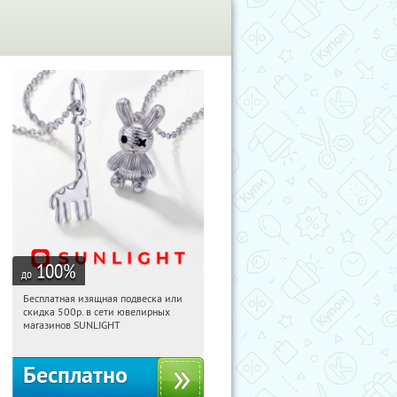
100
%
до
Бесплатная изящная подвеска или
05:55:43
Получили:
73
скидка 500р. в сети ювелирных
Россия
магазинов SUNLIGHT
Бесплатно