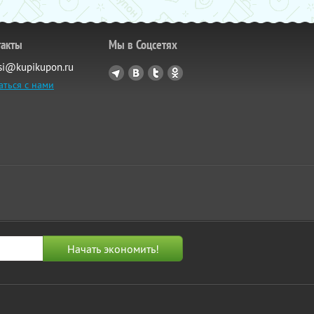
такты
Мы в Соцсетях
si@kupikupon.ru
аться с нами