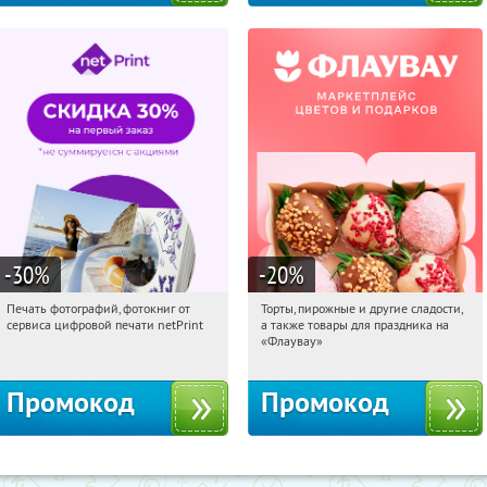
-30
%
-20
%
Печать фотографий, фотокниг от
Торты, пирожные и другие сладости,
05:55:43
Получили:
4
05:55:43
Получили:
6
сервиса цифровой печати netPrint
а также товары для праздника на
Россия
Россия
«Флаувау»
Промокод
Промокод