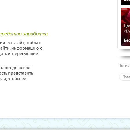
Цве
«Бу
 средство заработка
Бе
и есть сайт, чтобы в
найти, информацию о
адать интересующие
Теги:
станет дешевле!
сть представить
Тов
ели, чтобы ее