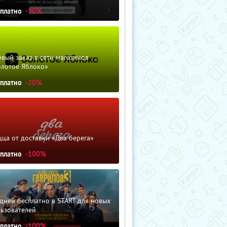
сплатно
-10%
вый заказ в сети магазинов
олотое Яблоко»
сплатно
-20%
ца от доставки «Два берега»
сплатно
-100%
дней бесплатно в START для новых
льзователей
сплатно
-100%