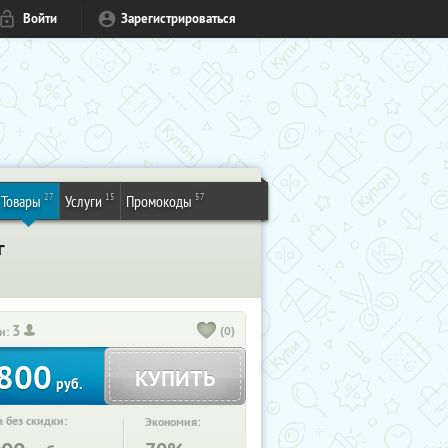
Войти
Зарегистрироваться
27
15
57
Товары
Услуги
Промокоды
г
3
(0)
и:
800
КУПИТЬ
руб.
 без скидки:
Экономия: