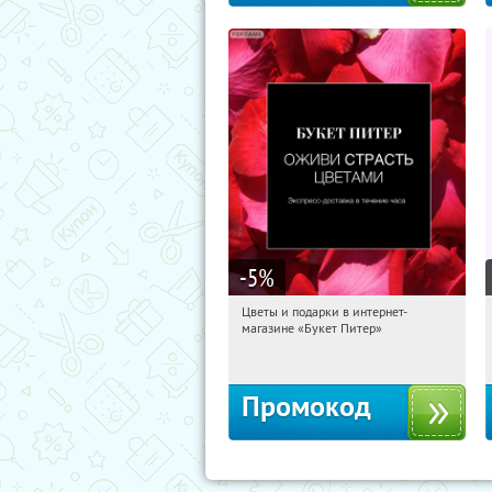
-5
%
Цветы и подарки в интернет-
05:55:43
Получи первым!
магазине «Букет Питер»
Владимирская
Промокод