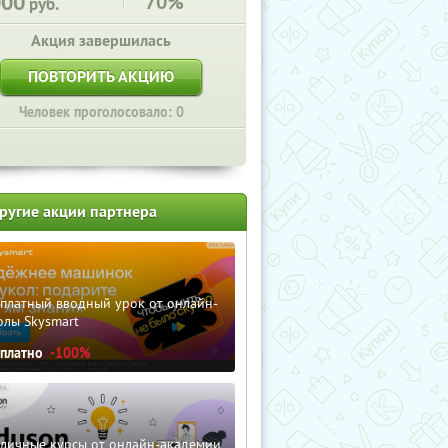
000
70%
руб.
Акция завершилась
ПОВТОРИТЬ АКЦИЮ
Человек проголосовало: 0
ругие акции партнера
сплатный вводный урок от онлайн-
олы Skysmart
сплатно
-100%
зличные курсы от онлайн-академии