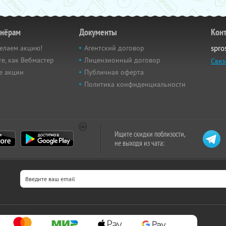
тнёрам
Документы
Кон
елаем акцию!
Агентский договор
spro
е, как Вебмастер
Лицензионный договор
Связ
е акции
Публичная оферта
Политика конфиденциальности
Ищите скидки поблизости,
не выходя из чата: