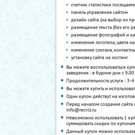
счетчик статистики посещаемост
панель управления сайтом
дизайн сайта (на выбор из пр
размещение текста (без его р
размещение фотографий и ка
изменение логотипа, цвета на
изменение слогана, контактн
установку сайта на хостинг
Вы можете воспользоваться куп
заведения : в будние дни с 9.00
Продолжительность услуги : 3-4
Вы можете купить и использоват
Один купон действут на изгото
Перед началом создания сайта 
info@recviz.ru
Невозможно использовать 1 куп
суммировать скидки по купонам
Данный купон можно использова