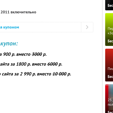
Бе
я 2011 включительно
ся купоном
Пер
«З
Бе
купон:
а 900 р. вместо
3000
р.
сайта
за 1800 р. вместо
6000
р.
Пиц
о сайта
за 2 990 р. вместо
10 000
р.
Бе
25 
по
Бе