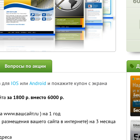
6
Вопросы по акции
Д
а для
IOS
или
Android
и покажите купон с экрана
Бе
йта
за 1800 р. вместо 6000 р.
шк
Бе
а www.вашсайт.ru ) на 1 год
я размещения вашего сайта в интернете) на 3 месяца
дреса
Ра