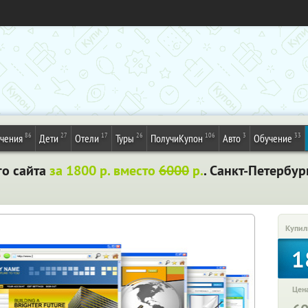
86
27
17
26
106
3
33
ечения
Дети
Отели
Туры
ПолучиКупон
Авто
Обучение
го сайта
за 1800 р. вместо
6000
р.
. Санкт-Петербур
Купил
1
Цена