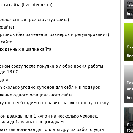
и сайта (liveinternet.ru)
«Э
Бе
едложенных трех структур сайта)
ерайта)
ртинок (без изменения размеров и ретуширования)
 сайте
Кур
ых данных в шапке сайта
Бе
оном сразу после покупки в любое время работы
 до 18.00
 дня
Ра
ь сколько угодно купонов для себя и в подарок
дне
вление одного официального сайта
Бе
купон необходимо отправить на электронную почту:
он дважды или 1 купон на несколько человек,
 или добавлять к спецскидкам
Люб
ть как номинал для оплаты других работ студии
тра