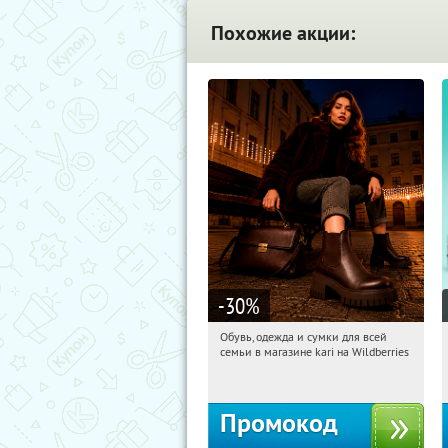
Похожие акции:
-30
%
Обувь, одежда и сумки для всей
05:55:43
Получили:
30
семьи в магазине kari на Wildberries
Россия
Промокод