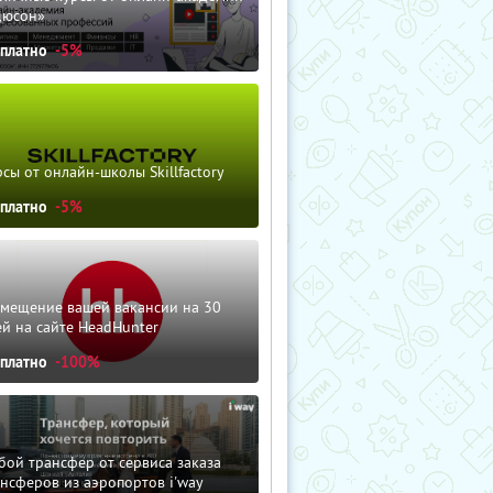
дюсон»
сплатно
-5%
сы от онлайн-школы Skillfactory
сплатно
-5%
змещение вашей вакансии на 30
й на сайте HeadHunter
сплатно
-100%
ой трансфер от сервиса заказа
нсферов из аэропортов i'way