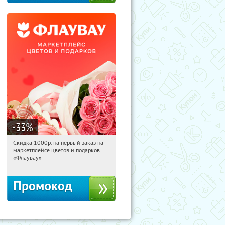
-33
%
Скидка 1000р. на первый заказ на
05:55:43
Получили:
18
маркетплейсе цветов и подарков
Россия
«Флаувау»
Промокод