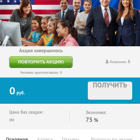
Акция завершилась
6
ПОВТОРИТЬ АКЦИЮ
Получили:
Человек проголосовало: 0
ПОЛУЧИТЬ
0
руб.
Цена без скидки:
Экономия:
∞
75
%
Основное
Адреса
Отзывы
Вопросы по акции