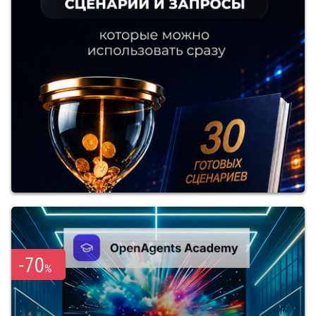
-70
%