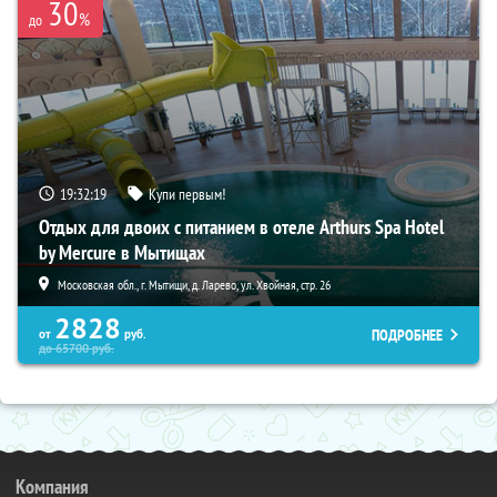
30
%
до
19:32:17
Купи первым!
Отдых для двоих с питанием в отеле Arthurs Spa Hotel
by Mercure в Мытищах
Московская обл., г. Мытищи, д. Ларево, ул. Хвойная, стр. 26
2828
ПОДРОБНЕЕ
от
руб.
до
65700
руб.
Компания