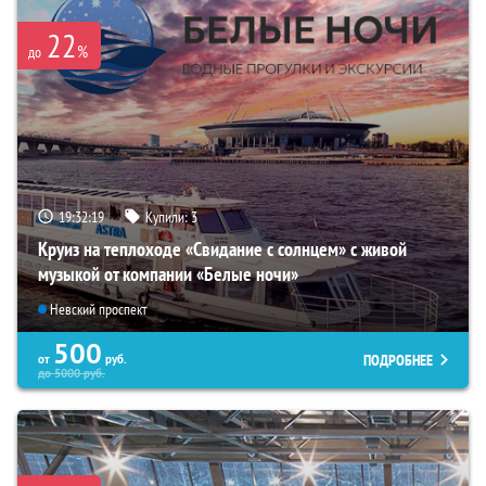
22
%
до
19:32:17
Купили:
3
Круиз на теплоходе «Свидание с солнцем» с живой
музыкой от компании «Белые ночи»
Невский проспект
500
ПОДРОБНЕЕ
от
руб.
до
5000
руб.