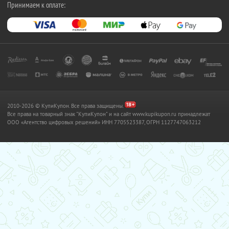
Принимаем к оплате:
2010-2026 © КупиКупон. Все права защищены.
Все права на товарный знак "КупиКупон" и на сайт www.kupikupon.ru принадлежат
OOO «Агентство цифровых решений» ИНН 7705523387, ОГРН 1127747063212