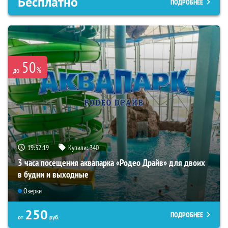
Бесплатно
ПОДРОБНЕЕ
50
%
до
19:32:17
Купили:
340
3 часа посещения аквапарка «Родео Драйв» для двоих
в будни и выходные
Озерки
250
ПОДРОБНЕЕ
от
руб.