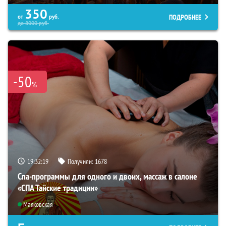
350
ПОДРОБНЕЕ
от
руб.
до
8000
руб.
-50
%
19:32:17
Получили:
1678
Спа-программы для одного и двоих, массаж в салоне
«СПА Тайские традиции»
Маяковская