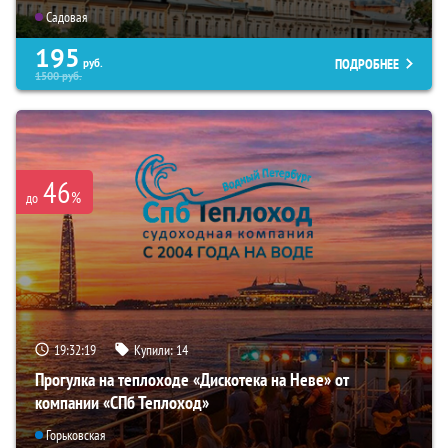
Садовая
195
ПОДРОБНЕЕ
руб.
1500
руб.
46
%
до
19:32:17
Купили:
14
Прогулка на теплоходе «Дискотека на Неве» от
компании «СПб Теплоход»
Горьковская