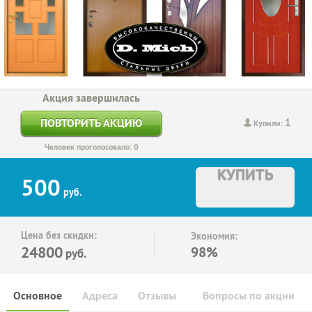
Акция завершилась
1
ПОВТОРИТЬ АКЦИЮ
Купили:
Человек проголосовало: 0
КУПИТЬ
500
руб.
Цена без скидки:
Экономия:
24800
98%
руб.
Основное
Адреса
Отзывы
Вопросы по акции