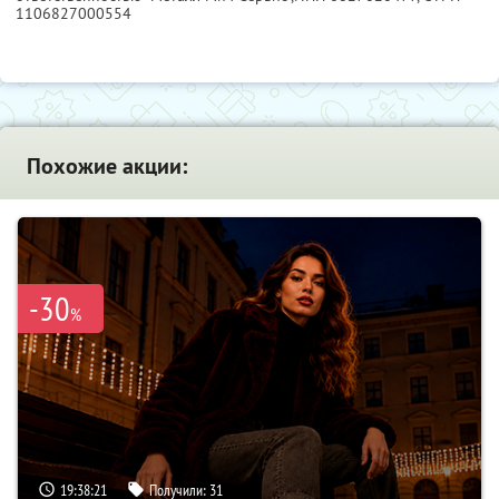
1106827000554
Похожие акции:
-30
%
19:38:21
Получили:
31