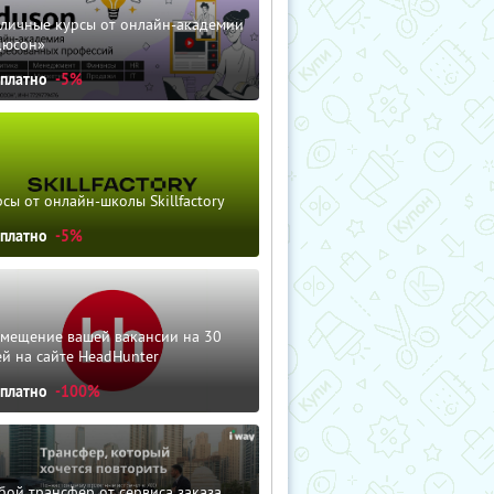
зличные курсы от онлайн-академии
дюсон»
сплатно
-5%
сы от онлайн-школы Skillfactory
сплатно
-5%
змещение вашей вакансии на 30
й на сайте HeadHunter
сплатно
-100%
ой трансфер от сервиса заказа