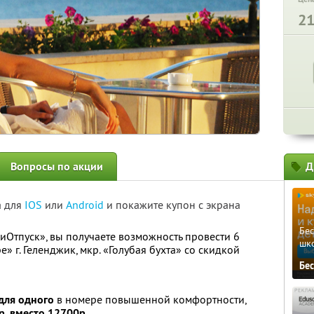
2
Вопросы по акции
Д
а для
IOS
или
Android
и покажите купон с экрана
Бе
иОтпуск», вы получаете возможность провести 6
шк
» г. Геленджик, мкр. «Голубая бухта» со скидкой
Бе
для одного
в номере повышенной комфортности,
р. вместо 12700р.