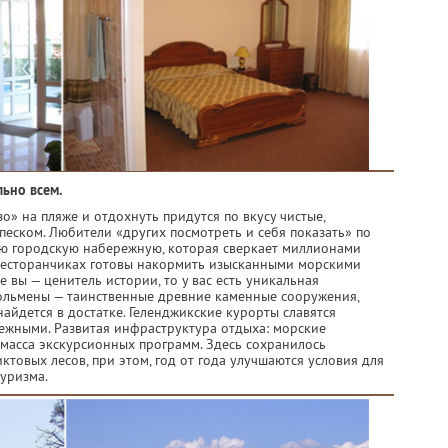
ьно всем.
» на пляже и отдохнуть придутся по вкусу чистые,
еском. Любители «других посмотреть и себя показать» по
ю городскую набережную, которая сверкает миллионами
 ресторанчиках готовы накормить изысканными морскими
 вы — ценитель истории, то у вас есть уникальная
ольмены — таинственные древние каменные сооружения,
айдется в достатке. Геленджикские курорты славятся
ежными. Развитая инфраструктура отдыха: морские
 масса экскурсионных программ. Здесь сохранилось
ктовых лесов, при этом, год от года улучшаются условия для
уризма.