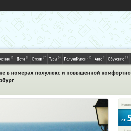
87
28
17
26
107
3
33
ечения
Дети
Отели
Туры
ПолучиКупон
Авто
Обучение
ике в номерах полулюкс и повышенной комфортнос
рбург
Купил
от
Цена