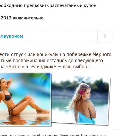
необходимо предъявить распечатанный купон
я 2012 включительно
ся купоном
вести отпуск или каникулы на побережье Черного
иятные воспоминания остались до следующего
ица «Антрэ» в Геленджике — ваш выбор!
отель, расположенный в городе Геленджик. Комфортные