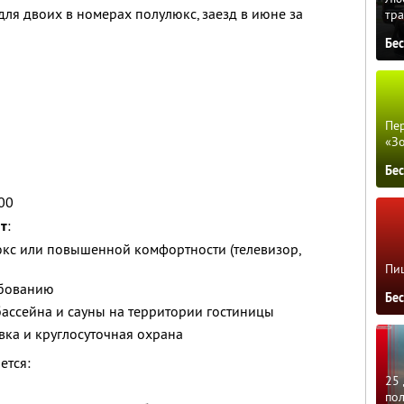
ля двоих в номерах полулюкс, заезд в июне за
тра
Бе
Пер
«З
Бе
.00
ит
:
кс или повышенной комфортности (телевизор,
Пиц
ебованию
Бе
ассейна и сауны на территории гостиницы
вка и круглосуточная охрана
ется:
25 
по