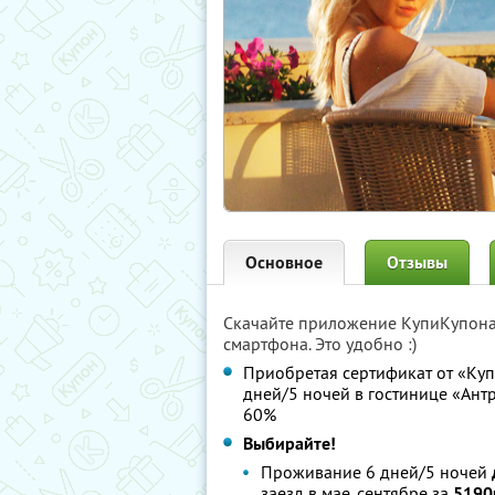
Основное
Отзывы
Скачайте приложение КупиКупон
смартфона. Это удобно :)
Приобретая сертификат от «Куп
дней/5 ночей в гостинице «Антре
60%
Выбирайте!
Проживание 6 дней/5 ночей
заезд в мае, сентябре за
5190