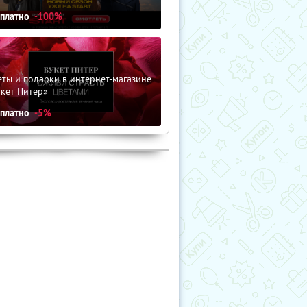
сплатно
-100%
ты и подарки в интернет-магазине
кет Питер»
сплатно
-5%