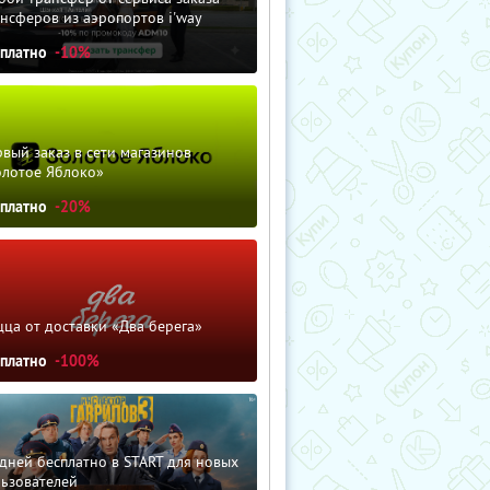
нсферов из аэропортов i'way
сплатно
-10%
вый заказ в сети магазинов
олотое Яблоко»
сплатно
-20%
ца от доставки «Два берега»
сплатно
-100%
дней бесплатно в START для новых
льзователей