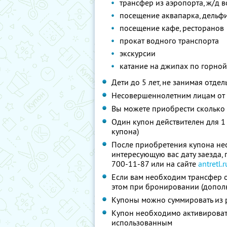
трансфер из аэропорта, ж/д в
посещение аквапарка, дельф
посещение кафе, ресторанов
прокат водного транспорта
экскурсии
катание на джипах по горной
Дети до 5 лет, не занимая отде
Несовершеннолетним лицам от 5
Вы можете приобрести сколько 
Один купон действителен для 1
купона)
После приобретения купона нео
интересующую вас дату заезда,
700-11-87 или на сайте
antretl.r
Если вам необходим трансфер о
этом при бронировании (дополн
Купоны можно суммировать из р
Купон необходимо активировать 
использованным