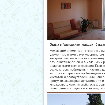
Отдых в Геленджике подходит буквал
Желающим элементарно «погреть пузо
ухоженные пляжи с мелкозернистым п
вечерам отправляются на оживленну
разноцветных огней, а в маленьких
деликатесами всех желающих. Если же
возможность побродить и изучить д
которых в окрестностях Геленджика н
чистотой и благоустроенными набер
прогулки, аквапарки, дельфинарии и
множество диких пляжей, густых рели
полноценного отдыха и всех видом т