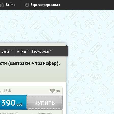
Войти
Зарегистрироваться
27
15
57
Товары
Услуги
Промокоды
ти (завтраки + трансфер).
16
(0)
и:
5390
КУПИТЬ
руб.
 без скидки: