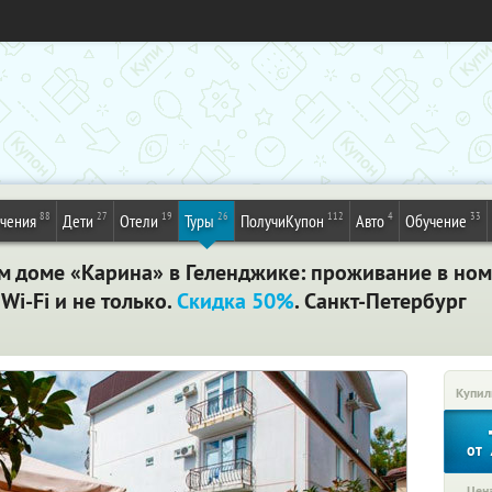
88
27
19
26
112
4
33
ечения
Дети
Отели
Туры
ПолучиКупон
Авто
Обучение
ом доме «Карина» в Геленджике: проживание в но
Wi-Fi и не только.
Скидка 50%
. Санкт-Петербург
Купил
от
Цена