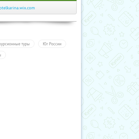
otelkarina.wix.com
курсионные туры
Юг России
ы