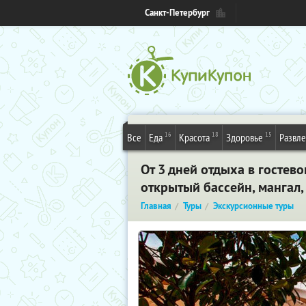
Санкт-Петербург
16
18
15
Все
Еда
Красота
Здоровье
Развл
От 3 дней отдыха в гостев
открытый бассейн, мангал, 
Главная
Туры
Экскурсионные туры