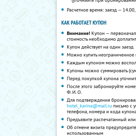
(уточняйте при бронировании
Расчетное время: заезд — 14.00,
КАК РАБОТАЕТ КУПОН
Внимание!
Купон — первоначал
стоимость необходимо доплатит
Купон действует на один заезд
Можно купить неограниченное 
Каждым купоном можно восполь
Купоны можно суммировать (су
Перед покупкой купона уточни
После этого забронируйте номе
Ф. И. О.
Для подтверждения бронирован
hotel_karina@mail.ru
письмо с 
телефона, номера и кода купон
Предъявите распечатанный или
Об отмене визита предупредите 
использованным