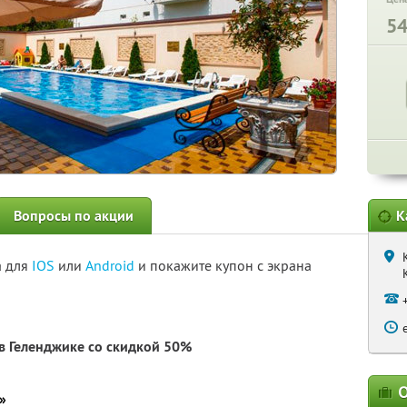
5
Вопросы по акции
К
а для
IOS
или
Android
и покажите купон с экрана
в Геленджике со скидкой 50%
О
»