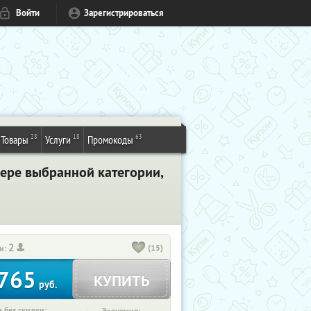
Войти
Зарегистрироваться
28
18
63
Товары
Услуги
Промокоды
мере выбранной категории,
2
(15)
и:
765
КУПИТЬ
руб.
 без скидки: