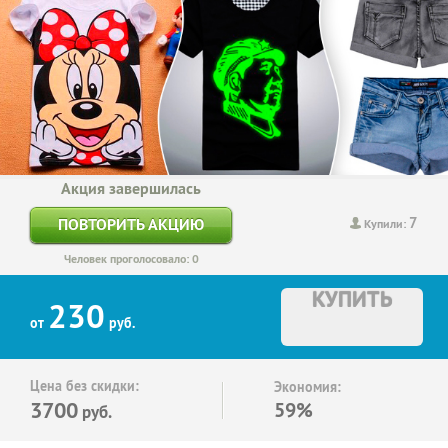
Акция завершилась
7
ПОВТОРИТЬ АКЦИЮ
Купили:
Человек проголосовало: 0
КУПИТЬ
230
от
руб.
Цена без скидки:
Экономия:
3700
59%
руб.