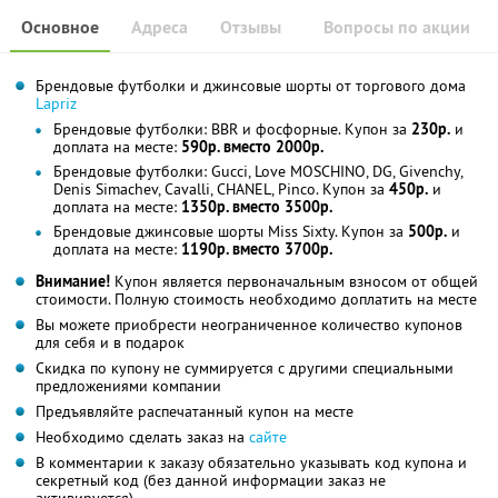
Основное
Адреса
Отзывы
Вопросы по акции
Брендовые футболки и джинсовые шорты от торгового дома
Lapriz
Брендовые футболки: BBR и фосфорные. Купон за
230р.
и
доплата на месте:
590р. вместо 2000р.
Брендовые футболки: Gucci, Love MOSCHINO, DG, Givenchy,
Denis Simachev, Сavalli, CHANEL, Рinco. Купон за
450р.
и
доплата на месте:
1350р. вместо 3500р.
Брендовые джинсовые шорты Miss Sixty. Купон за
500р.
и
доплата на месте:
1190р. вместо 3700р.
Внимание!
Купон является первоначальным взносом от общей
стоимости. Полную стоимость необходимо доплатить на месте
Вы можете приобрести неограниченное количество купонов
для себя и в подарок
Скидка по купону не суммируется с другими специальными
предложениями компании
Предъявляйте распечатанный купон на месте
Необходимо сделать заказ на
сайте
В комментарии к заказу обязательно указывать код купона и
секретный код (без данной информации заказ не
активируется)