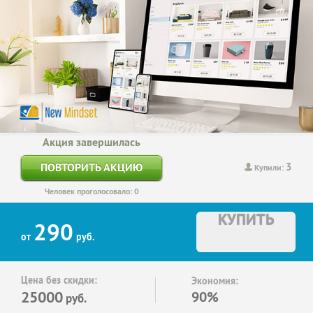
Акция завершилась
3
ПОВТОРИТЬ АКЦИЮ
Купили:
Человек проголосовало: 0
КУПИТЬ
290
от
руб.
Цена без скидки:
Экономия:
25000
90%
руб.