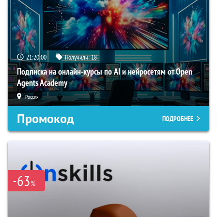
21:19:59
Получили:
18
Подписка на онлайн-курсы по AI и нейросетям от Open
Agents Academy
Россия
Промокод
ПОДРОБНЕЕ
-63
%