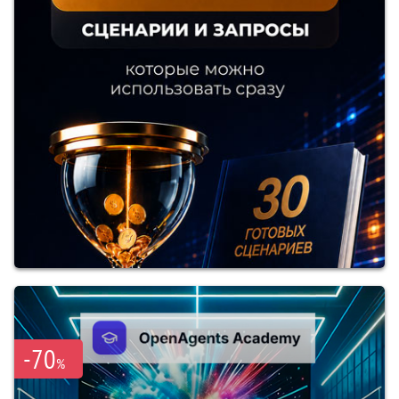
-70
%