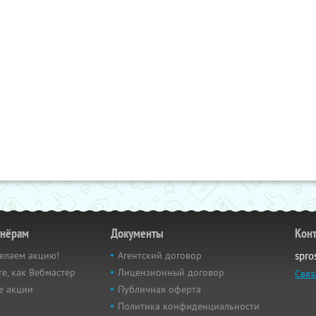
тнёрам
Документы
Кон
елаем акцию!
Агентский договор
spro
е, как Вебмастер
Лицензионный договор
Связ
е акции
Публичная оферта
Политика конфиденциальности