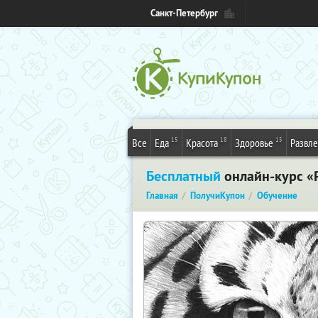
Санкт-Петербург
15
18
15
Все
Еда
Красота
Здоровье
Развл
Бесплатный
онлайн-курс «Р
Главная
ПолучиКупон
Обучение