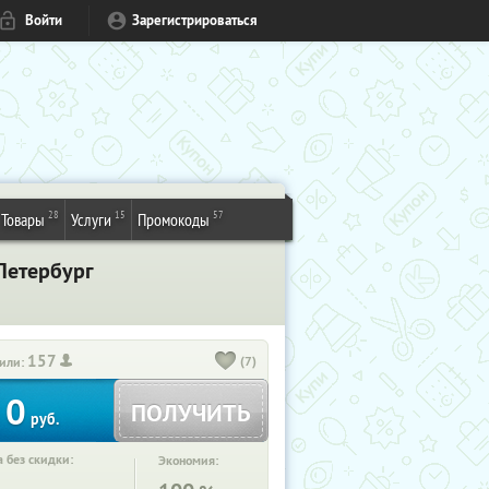
Войти
Зарегистрироваться
28
15
57
Товары
Услуги
Промокоды
Петербург
157
(7)
или:
0
ПОЛУЧИТЬ
руб.
 без скидки:
Экономия: