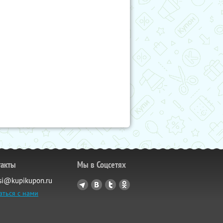
такты
Мы в Соцсетях
si@kupikupon.ru
аться с нами