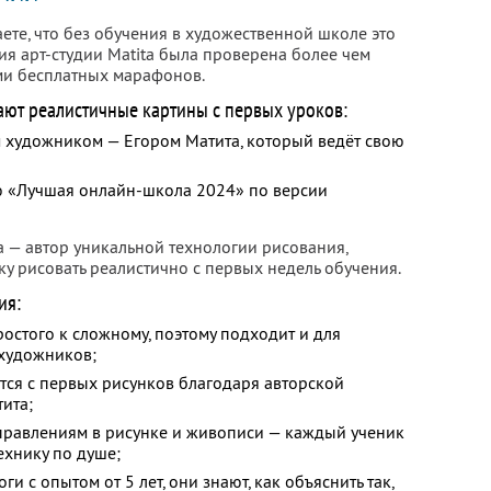
аете, что без обучения в художественной школе это
ия арт-студии Matita была проверена более чем
ми бесплатных марафонов.
ают реалистичные картины с первых уроков:
художником — Егором Матита, который ведёт свою
ю «Лучшая онлайн-школа 2024» по версии
а — автор уникальной технологии рисования,
у рисовать реалистично с первых недель обучения.
ия:
ростого к сложному, поэтому подходит и для
художников;
тся с первых рисунков благодаря авторской
ита;
правлениям в рисунке и живописи — каждый ученик
ехнику по душе;
 с опытом от 5 лет, они знают, как объяснить так,