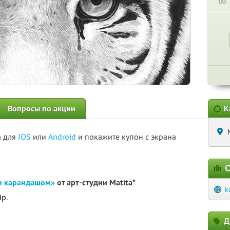
∞
Вопросы по акции
К
а для
IOS
или
Android
и покажите купон с экрана
О
и карандашом»
от арт-студии Matita*
k
0р.
Д