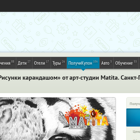
88
27
17
26
106
3
33
ечения
Дети
Отели
Туры
ПолучиКупон
Авто
Обучение
исунки карандашом» от арт-студии Matita. Санкт-
Получ
Цена