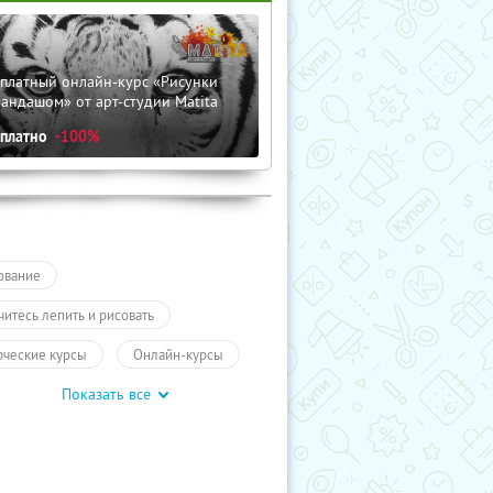
сплатный онлайн-курс «Рисунки
андашом» от арт-студии Matita
сплатно
-100%
ование
читесь лепить и рисовать
рческие курсы
Онлайн-курсы
Показать все
учиКупон
Обучение
чение