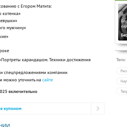
сованию с Егором Матита:
о котенка»
девушки»
Бе
кар
ого мужчину»
Бе
кие»
роке
«Портреты карандашом. Техники достижения
Теги:
Рис
ими спецпредложениями компании
и можно уточнить на
сайте
Нау
2025 включительно
Тво
Пол
ся купоном
Обу
НИИ