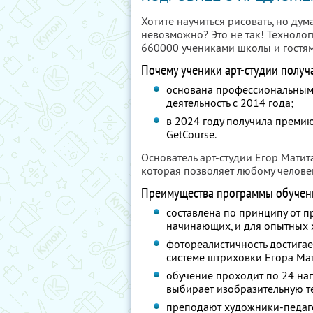
Хотите научиться рисовать, но дум
невозможно? Это не так! Технолог
660000 учениками школы и гостя
Почему ученики арт-студии получ
основана профессиональным 
деятельность с 2014 года;
в 2024 году получила преми
GetCourse.
Основатель арт-студии Егор Матит
которая позволяет любому человек
Преимущества программы обучен
составлена по принципу от п
начинающих, и для опытных 
фотореалистичность достигае
системе штриховки Егора Мат
обучение проходит по 24 на
выбирает изобразительную т
преподают художники-педагоги