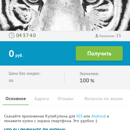
35
:
:
Получили:
0
руб.
Цена без скидки:
Экономия:
∞
100
%
Основное
Адреса
Отзывы
Вопросы по акции
Скачайте приложение КупиКупона для
IOS
или
Android
и
покажите купон с экрана смартфона. Это удобно :)