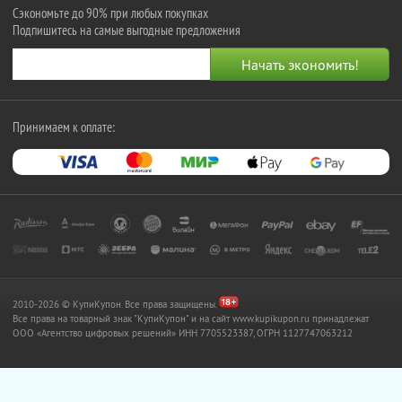
Сэкономьте до 90% при любых покупках
Подпишитесь на самые выгодные предложения
Принимаем к оплате:
2010-2026 © КупиКупон. Все права защищены.
Все права на товарный знак "КупиКупон" и на сайт www.kupikupon.ru принадлежат
OOO «Агентство цифровых решений» ИНН 7705523387, ОГРН 1127747063212