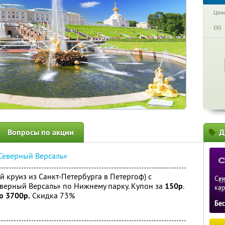
Цена
∞
Вопросы по акции
Д
Северный Версаль»
 круиз из Санкт-Петербурга в Петергоф) с
Ски
верный Версаль» по Нижнему парку. Купон за
150р
.
ка
о 3700р.
Скидка 73%
Бе