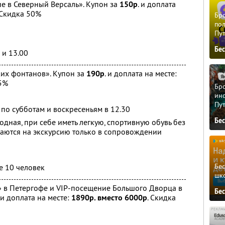
е в Северный Версаль». Купон за
150р
. и доплата
 Скидка 50%
Бро
пол
Пу
Бе
 и 13.00
их фонтанов». Купон за
190р
. и доплата на месте:
5%
Бро
ино
Пу
 по субботам и воскресеньям в 12.30
Бе
дная, при себе иметь легкую, спортивную обувь без
скаются на экскурсию только в сопровождении
Бе
е 10 человек
шк
» в Петергофе и VIP-посещение Большого Дворца в
Бе
. и доплата на месте:
1890р. вместо 6000р
. Скидка