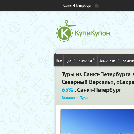
Санкт-Петербург
15
18
15
Все
Еда
Красота
Здоровье
Развл
Туры из Санкт-Петербурга 
Северный Версаль», «Секр
65%
. Санкт-Петербург
Главная
Туры