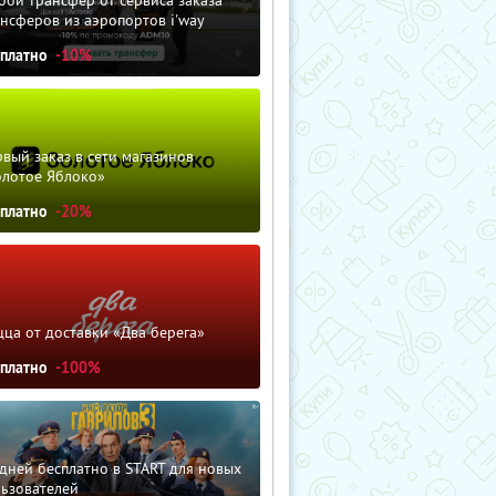
нсферов из аэропортов i'way
сплатно
-10%
вый заказ в сети магазинов
олотое Яблоко»
сплатно
-20%
ца от доставки «Два берега»
сплатно
-100%
дней бесплатно в START для новых
льзователей