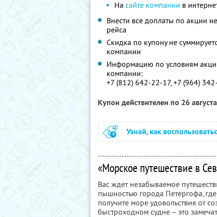
На
сайте компании
в интерне
Внести все доплаты по акции н
рейса
Скидка по купону не суммируе
компании
Информацию по условиям акции
компании:
+7 (812) 642-22-17, +7 (964) 34
Купон действителен по 26 август
Узнай, как воспользовать
«Морское путешествие в Се
Вас ждет незабываемое путешест
пышностью города Петергофа, где
получите море удовольствия от со
быстроходном судне – это замеча