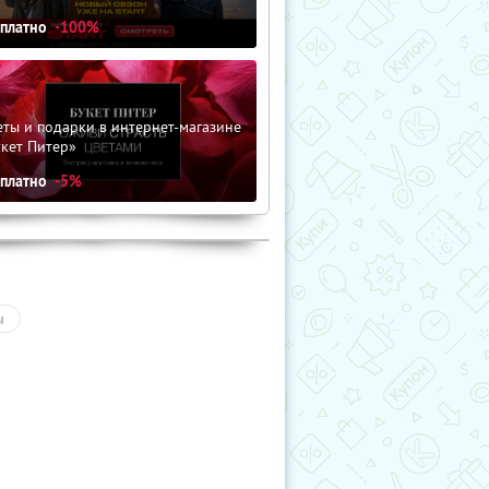
сплатно
-100%
ты и подарки в интернет-магазине
кет Питер»
сплатно
-5%
ы