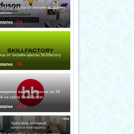
зличные курсы от онлайн-академии
дюсон»
сплатно
-5%
сы от онлайн-школы Skillfactory
сплатно
-5%
змещение вашей вакансии на 30
й на сайте HeadHunter
сплатно
-100%
ой трансфер от сервиса заказа