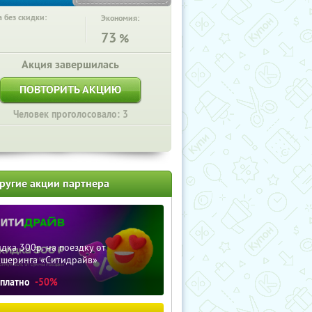
 без скидки:
Экономия:
73
%
Акция завершилась
ПОВТОРИТЬ АКЦИЮ
Человек проголосовало: 3
ругие акции партнера
дка 300р. на поездку от
ршеринга «Ситидрайв»
сплатно
-50%