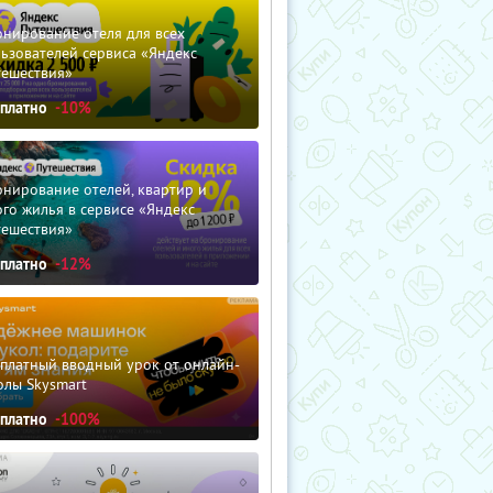
нирование отеля для всех
ьзователей сервиса «Яндекс
тешествия»
сплатно
-10%
нирование отелей, квартир и
го жилья в сервисе «Яндекс
тешествия»
сплатно
-12%
сплатный вводный урок от онлайн-
олы Skysmart
сплатно
-100%