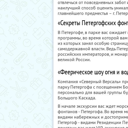
отвлечься от повседневных забот 
наилучший способ оценить уникал
главнейшего предместья – г. Петер
«Секреты Петергофских фон
В Петергофе, в парке вас ожидае
программы, во время которой вам
из которых занял особую страницу
самодержавной власти. Ведь Петер
российских императоров, и монарх
великой России.
«Феерическое шоу огня и во
Компания «Северный Версаль» пр
парку Петергофа с посещением Бо
персонально для вашей группы бу
Большого Каскада.
В начале экскурсии вас ждет морс
фонтанов - Петергофа. Во время м
видами набережных и достопримеч
Петергоф - видами Резиденции Пет
пристани вас ждет VIP-экскурсия 