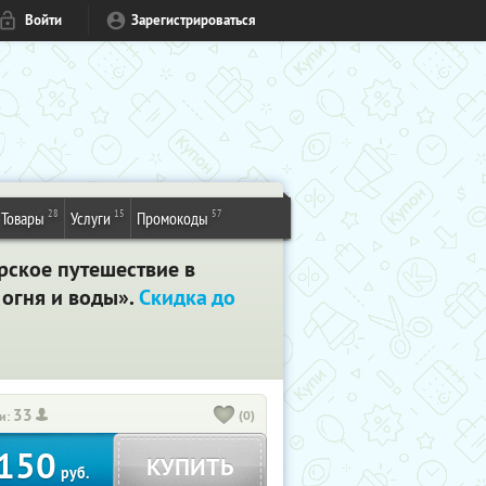
Войти
Зарегистрироваться
28
15
57
Товары
Услуги
Промокоды
рское путешествие в
огня и воды».
Скидка до
33
(0)
и:
150
КУПИТЬ
руб.