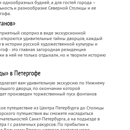
и однообразных будней, а для гостей города –
ьность и разнообразие Северной Столицы и ее
гофа.
танов»
т приятный сюрприз в виде экскурсионной
 откроются удивительные тайны дворцов, каждый
 в истории русской художественной культуры и
гоф - это главная загородная резиденция
и в ней не только отдыхали, но и творили историю
ды» в Петергофе
едлагает вам удивительную экскурсию по Нижнему
льшого дворца, по окончании которой
дет произведен торжественный пуск фонтанов
кое путешествие из Центра Петербурга до Столицы
орского путешествия вы сможете насладиться
ательностей Санкт-Петербурга, а на подъезде в
ра I с различных ракурсов. По прибытии к
по Большому Дворцу, которая доставит море