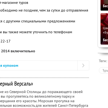
т-магазине туров
Бе
еобходимо не позднее, чем за сутки до отправления
тся с другими специальными предложениями
Цве
 вы также можете уточнить по телефонам
«Бу
Бе
2-22-17
а 2014 включительно
Теги:
ся купоном
Тур
верный Версаль»
вие из Северной Столицы до поражающего своей
 вы прогуляетесь по великолепному парку и
зерцания его красоты. Морская прогулка на
тельная возможность для жителей Санкт-Петербурга