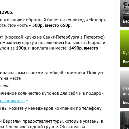
Ра
1290р
.
«Э
о желанию): обратный билет на теплоход «Метеор»
Бе
га, стоимость –
500р. вместо 650р.
» (морской круиз из Санкт-Петербурга в Петергоф)
о Нижнему парку и посещением Большого Дворца и
Купон за
190р
. и доплата на месте:
1490р. вместо
Кур
Бе
воначальным взносом от общей стоимости. Полную
ь на месте
овека
Ра
ченное количество купонов для себя и в подарок
дне
лачивается:
Бе
и вы можете у менеджеров компании по телефону:
Версаль» предоставляет туры, которые указаны в
м 3 человек в одной группе. Обязательна
Люб