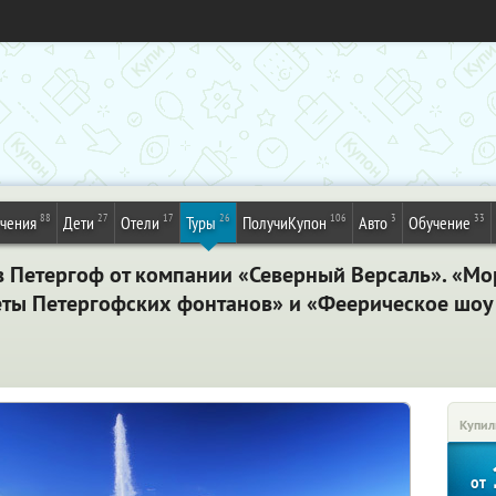
88
27
17
26
106
3
33
ечения
Дети
Отели
Туры
ПолучиКупон
Авто
Обучение
в Петергоф от компании «Северный Версаль». «Мо
еты Петергофских фонтанов» и «Феерическое шоу 
Купил
от