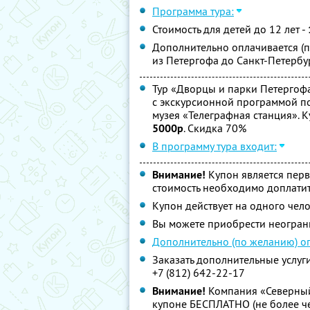
Программа тура:
Стоимость для детей до 12 лет -
Дополнительно оплачивается (п
из Петергофа до Санкт-Петербур
Тур «Дворцы и парки Петергофа
с экскурсионной программой п
музея «Телеграфная станция». 
5000р
. Скидка 70%
В программу тура входит:
Внимание!
Купон является пер
стоимость необходимо доплатит
Купон действует на одного чел
Вы можете приобрести неограни
Дополнительно (по желанию) оп
Заказать дополнительные услуг
+7 (812) 642-22-17
Внимание!
Компания «Северный 
купоне БЕСПЛАТНО (не более че