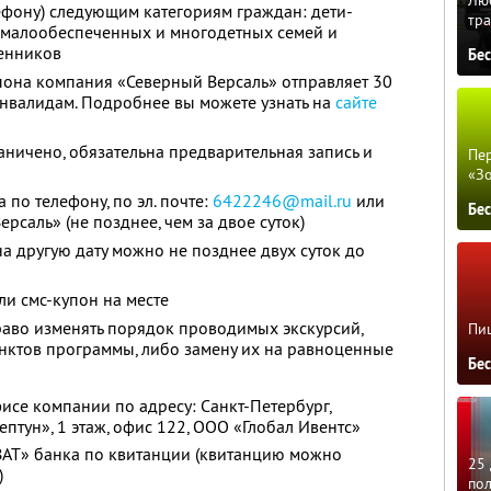
ефону) следующим категориям граждан: дети-
тра
з малообеспеченных и многодетных семей и
венников
Бе
пона компания «Северный Версаль» отправляет 30
нвалидам. Подробнее вы можете узнать на
сайте
раничено, обязательна предварительная запись и
Пер
«З
по телефону, по эл. почте:
6422246@mail.ru
или
Бе
рсаль» (не позднее, чем за двое суток)
а другую дату можно не позднее двух суток до
и смс-купон на месте
раво изменять порядок проводимых экскурсий,
Пиц
нктов программы, либо замену их на равноценные
Бе
исе компании по адресу: Санкт-Петербург,
ептун», 1 этаж, офис 122, ООО «Глобал Ивентс»
Т» банка по квитанции (квитанцию можно
25 
)
по