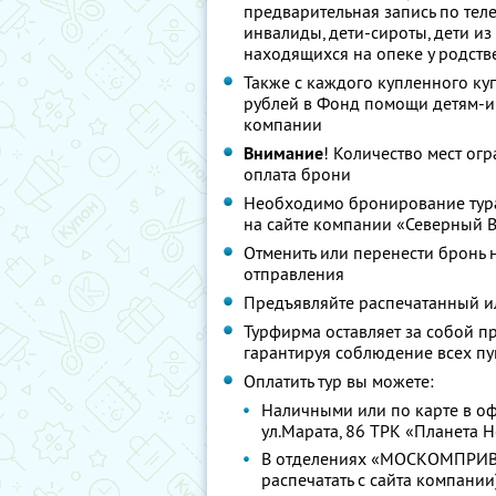
предварительная запись по тел
инвалиды, дети-сироты, дети и
находящихся на опеке у родст
Также с каждого купленного ку
рублей в Фонд помощи детям-и
компании
Внимание
! Количество мест ог
оплата брони
Необходимо бронирование тура 
на сайте компании «Северный Ве
Отменить или перенести бронь н
отправления
Предъявляйте распечатанный ил
Турфирма оставляет за собой п
гарантируя соблюдение всех пу
Оплатить тур вы можете:
Наличными или по карте в оф
ул.Марата, 86 ТРК «Планета Н
В отделениях «МОСКОМПРИВА
распечатать с сайта компании