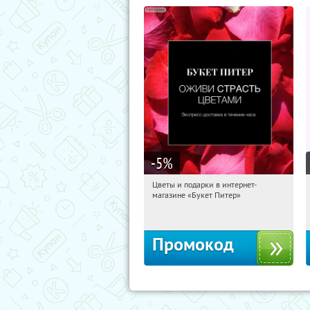
-5
%
Цветы и подарки в интернет-
10:25:16
Получи первым!
магазине «Букет Питер»
Владимирская
Промокод