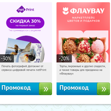
-30
%
-20
%
Печать фотографий, фотокниг от
Торты, пирожные и другие сладости,
10:25:16
Получили:
4
10:25:16
Получили:
6
сервиса цифровой печати netPrint
а также товары для праздника на
Россия
Россия
«Флаувау»
Промокод
Промокод