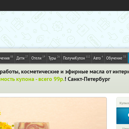
88
27
19
26
112
4
33
ечения
Дети
Отели
Туры
ПолучиКупон
Авто
Обучение
работы, косметические и эфирные масла от интер
мость купона - всего 99р.
! Санкт-Петербург
Купил
Цена