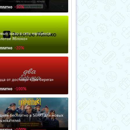
сплатно
-10%
вый заказ в сети магазинов
олотое Яблоко»
сплатно
-20%
ца от доставки «Два берега»
сплатно
-100%
дней бесплатно в START для новых
льзователей
сплатно
-100%