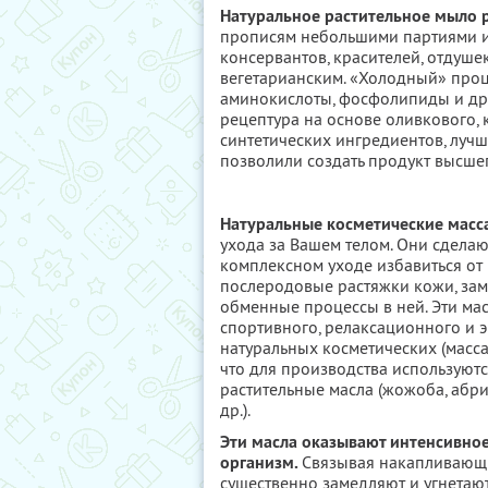
Натуральное растительное мыло 
прописям небольшими партиями и 
консервантов, красителей, отдушек
вегетарианским. «Холодный» проц
аминокислоты, фосфолипиды и др
рецептура на основе оливкового, к
синтетических ингредиентов, лучш
позволили создать продукт высшег
Натуральные косметические масс
ухода за Вашем телом. Они сделаю
комплексном уходе избавиться от 
послеродовые растяжки кожи, зам
обменные процессы в ней. Эти ма
спортивного, релаксационного и 
натуральных косметических (масса
что для производства используют
растительные масла (жожоба, абри
др.).
Эти масла оказывают интенсивно
организм.
Связывая накапливающи
существенно замедляют и угнетают