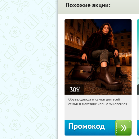
Похожие акции:
-30
%
Обувь, одежда и сумки для всей
10:25:16
Получили:
32
семьи в магазине kari на Wildberries
Россия
Промокод