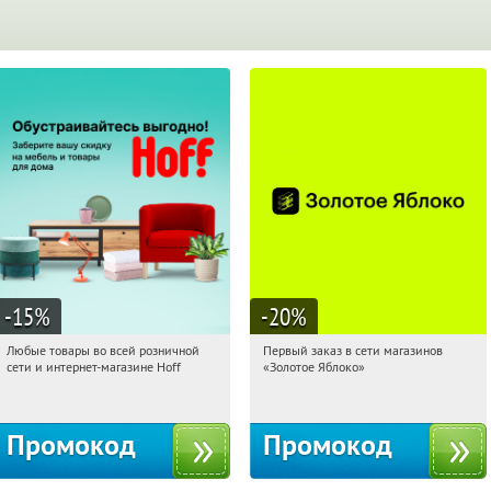
-15
%
-20
%
Любые товары во всей розничной
Первый заказ в сети магазинов
10:25:16
Получили:
83
10:25:16
Получи первым!
сети и интернет-магазине Hoff
«Золотое Яблоко»
Москва, 1-й Волоколамский проезд,
Россия
10с1
Промокод
Промокод