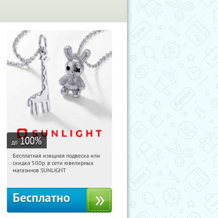
100
%
до
Бесплатная изящная подвеска или
10:25:16
Получили:
74
скидка 500р. в сети ювелирных
Россия
магазинов SUNLIGHT
Бесплатно