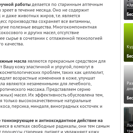
ручной работы
делается по старинным аптечным
«Э
зреет в течение месяца. Оно не содержит
Бе
 и даже животных жиров, т.е. является
есс производства сохраняет все витамины,
угие полезные вещества. Многокомпонентная
окосового и других масел, отсутствие
ее сырье в сочетании с отлаженной технологией
о качества.
Кур
Бе
ажные масла
являются прекрасным средством для
т Вашу кожу эластичной и упругой, помогут в
косметологических проблем, таких как целлюлит,
едлят возрастные изменения в коже, улучшат
сла являются незаменимыми для лечебного,
Ра
дне
эротического массажа. Представляем серию
жных) масел. Их эффективность обусловлена тем,
Бе
ся только высококачественные натуральные
коса, персика, миндаля, виноградных косточек и
е тонизирующее и антиоксидантное действие на
Люб
еся в клетках свободные радикалы, они тем самым
тра
 процессы старения, питают и увлажняют кожу,