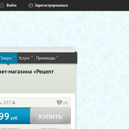
Войти
Зарегистрироваться
28
18
63
Товары
Услуги
Промокоды
нет-магазина «Рецепт
377
(0)
и:
99
КУПИТЬ
руб.
 без скидки: