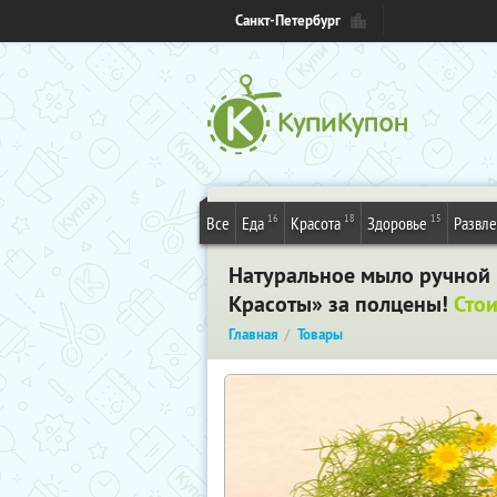
Санкт-Петербург
16
18
15
Все
Еда
Красота
Здоровье
Развл
Натуральное мыло ручной 
Красоты» за полцены!
Стои
Главная
Товары