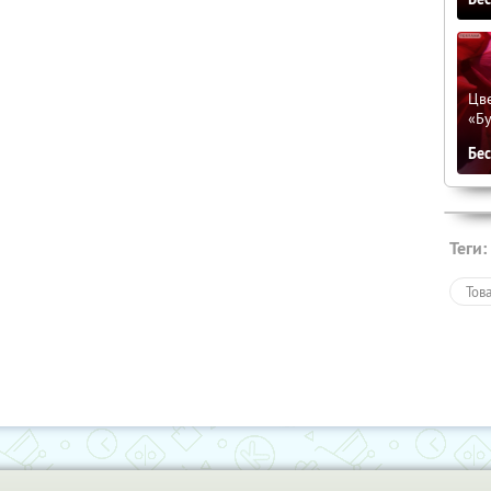
Цве
«Бу
Бе
Теги:
Тов