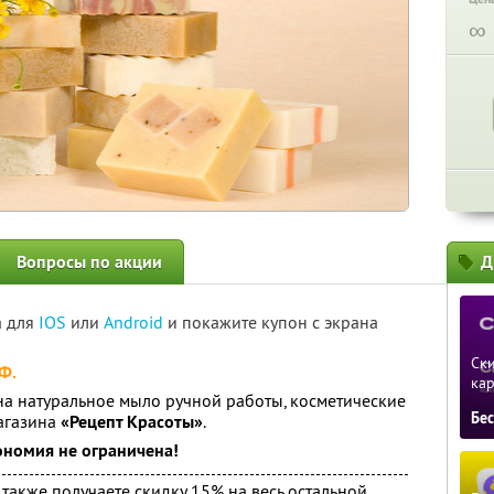
∞
Вопросы по акции
Д
а для
IOS
или
Android
и покажите купон с экрана
Ски
Ф.
ка
а натуральное мыло ручной работы, косметические
Бе
агазина
«Рецепт Красоты»
.
ономия не ограничена!
также получаете скидку 15% на весь остальной