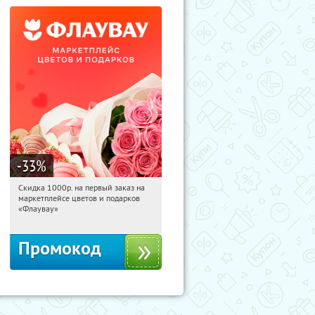
-33
%
Скидка 1000р. на первый заказ на
10:25:16
Получили:
18
маркетплейсе цветов и подарков
Россия
«Флаувау»
Промокод