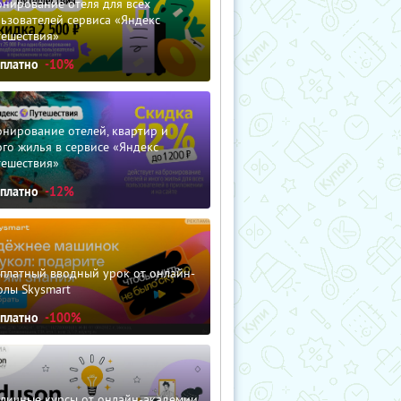
нирование отеля для всех
ьзователей сервиса «Яндекс
тешествия»
сплатно
-10%
нирование отелей, квартир и
го жилья в сервисе «Яндекс
тешествия»
сплатно
-12%
сплатный вводный урок от онлайн-
олы Skysmart
сплатно
-100%
зличные курсы от онлайн-академии