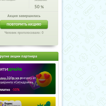
Экономия:
50
%
Акция завершилась
ПОВТОРИТЬ АКЦИЮ
Человек проголосовало: 0
ругие акции партнера
дка 300р. на поездку от
ршеринга «Ситидрайв»
сплатно
-50%