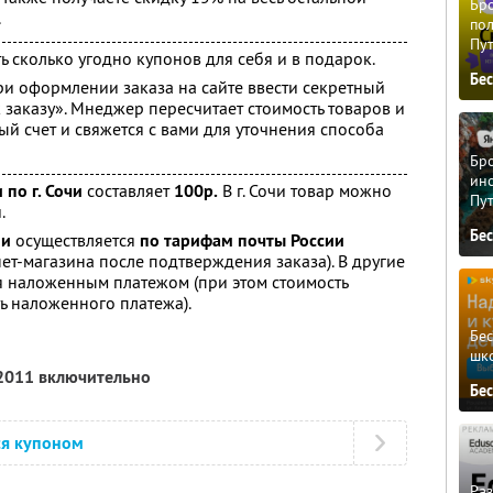
Бро
.
пол
Пу
ь сколько угодно купонов для себя и в подарок.
Бе
ри оформлении заказа на сайте ввести секретный
 заказу». Мнеджер пересчитает стоимость товаров и
ый счет и свяжется с вами для уточнения способа
Бро
ино
по г. Сочи
составляет
100р.
В г. Сочи товар можно
Пу
.
Бе
ии
осуществляется
по тарифам почты России
ет-магазина после подтверждения заказа). В другие
я наложенным платежом (при этом стоимость
ь наложенного платежа).
Бе
шк
 2011 включительно
Бе
ся купоном
Ра