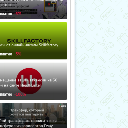
дюсон»
сплатно
-5%
сы от онлайн-школы Skillfactory
сплатно
-5%
змещение вашей вакансии на 30
й на сайте HeadHunter
сплатно
-100%
ой трансфер от сервиса заказа
нсферов из аэропортов i'way