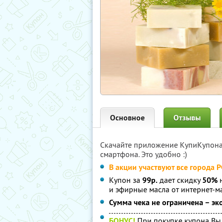
Основное
Отзывы
Скачайте приложение КупиКупон
смартфона. Это удобно :)
В акции участвуют все города Р
Купон за
99р.
дает скидку
50%
н
и эфирные масла от интернет-м
Сумма чека не ограничена – эк
БОНУС!
При покупке купона Вы 