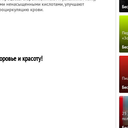
ми ненасыщенными кислотами, улучшают
Бе
роциркуляцию крови.
Пер
«З
Бе
оровье и красоту!
Пиц
Бе
25 
по
Бе