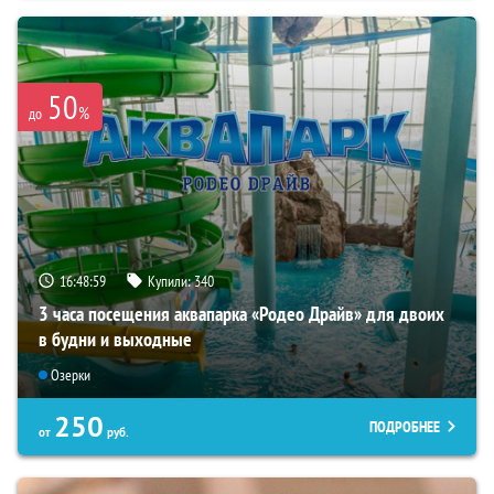
50
%
до
16:48:57
Купили:
340
3 часа посещения аквапарка «Родео Драйв» для двоих
в будни и выходные
Озерки
250
ПОДРОБНЕЕ
от
руб.