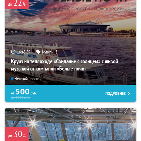
22
%
до
16:48:57
Купили:
3
Круиз на теплоходе «Свидание с солнцем» с живой
музыкой от компании «Белые ночи»
Невский проспект
500
ПОДРОБНЕЕ
от
руб.
до
5000
руб.
30
%
до