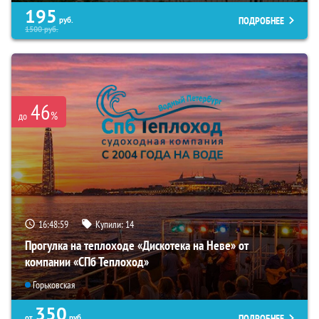
195
ПОДРОБНЕЕ
руб.
1500
руб.
46
%
до
16:48:57
Купили:
14
Прогулка на теплоходе «Дискотека на Неве» от
компании «СПб Теплоход»
Горьковская
350
ПОДРОБНЕЕ
от
руб.