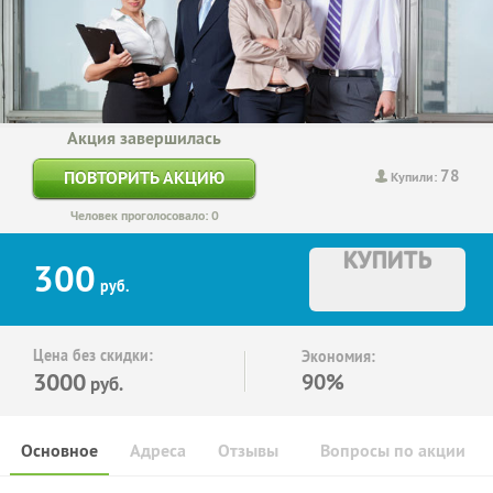
Акция завершилась
78
ПОВТОРИТЬ АКЦИЮ
Купили:
Человек проголосовало: 0
КУПИТЬ
300
руб.
Цена без скидки:
Экономия:
3000
90%
руб.
Основное
Адреса
Отзывы
Вопросы по акции