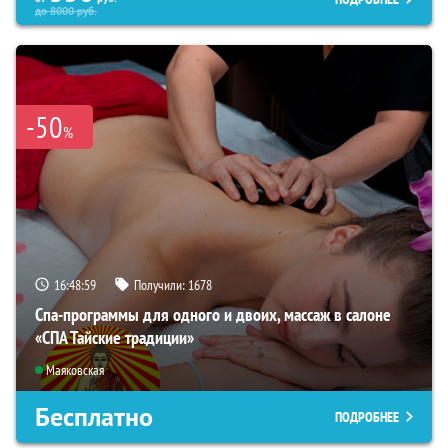
до
8000
руб.
-50
%
16:48:57
Получили:
1678
Спа-программы для одного и двоих, массаж в салоне
«СПА Тайские традиции»
Маяковская
Бесплатно
ПОДРОБНЕЕ