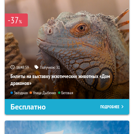
-37
%
16:48:57
Получили:
31
Билеты на выставку экзотических животных «Дом
драконов»
Звёздная
Улица Дыбенко
Беговая
Бесплатно
ПОДРОБНЕЕ