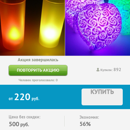
Акция завершилась
892
ПОВТОРИТЬ АКЦИЮ
Купили:
Человек проголосовало: 0
КУПИТЬ
220
от
руб.
Цена без скидки:
Экономия:
500
56%
руб.