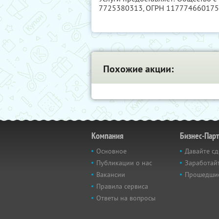
7725380313
, ОГРН 11777466017
Похожие акции:
Компания
Бизнес-Пар
Основное
Давайте сд
Публикации о нас
Заработайт
Вакансии
Прошедши
Правила сервиса
Ответы на вопросы