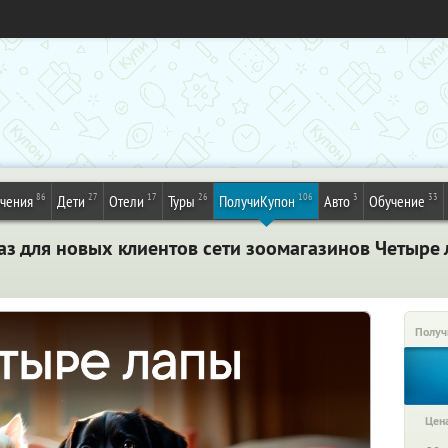
86
27
17
26
106
3
33
ечения
Дети
Отели
Туры
ПолучиКупон
Авто
Обучение
з для новых клиентов сети зоомагазинов Четыре 
Получ
Цена