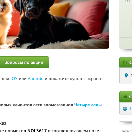
∞
Вопросы по акции
К
а для
IOS
или
Android
и покажите купон с экрана
О
новых клиентов сети зоомагазинов
Четыре лапы
4
каз
ите промокод
NOL3617
в соответствующем поле
Теги: