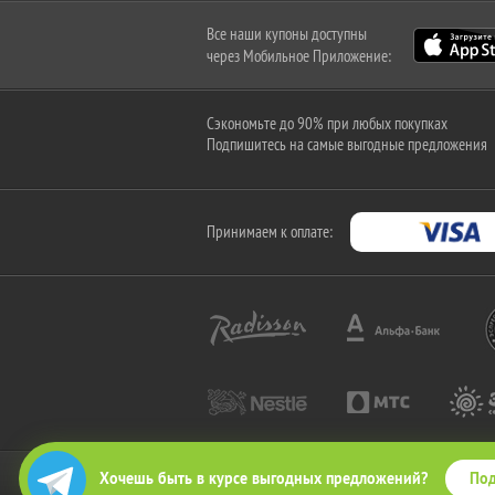
Все наши купоны доступны
через Мобильное Приложение:
Сэкономьте до 90% при любых покупках
Подпишитесь на самые выгодные предложения
Принимаем к оплате:
Под
Хочешь быть в курсе выгодных предложений?
2010-2026 © КупиКупон. Все права защищены.