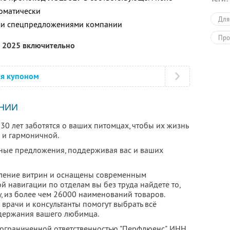
томатически
Для
ими спецпредложениями компании
Про
я 2025 включительно
ся купоном
НИИ
0 лет заботятся о ваших питомцах, чтобы их жизнь
 и гармоничной.
дные предложения, поддерживая вас и ваших
ление витрин и оснащены современным
 навигации по отделам вы без труда найдете то,
, из более чем 26000 наименований товаров.
рачи и консультанты помогут выбрать всё
держания вашего любимца.
 ограниченной ответственностью "Перфлюенс",
ИНН