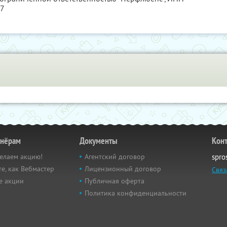
57
тнёрам
Документы
Кон
елаем акцию!
Агентский договор
spro
е, как Вебмастер
Лицензионный договор
Связ
е акции
Публичная оферта
Политика конфиденциальности