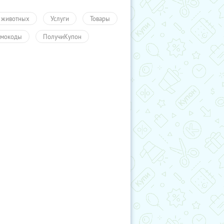
 животных
Услуги
Товары
мокоды
ПолучиКупон