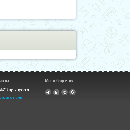
такты
Мы в Соцсетях
si@kupikupon.ru
аться с нами