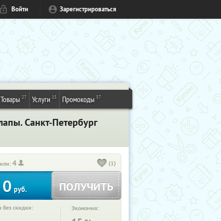
Войти
Зарегистрироваться
27
15
57
Товары
Услуги
Промокоды
лапы. Санкт-Петербург
4
(1)
или:
0
ПОЛУЧИТЬ
руб.
 без скидки:
Экономия: