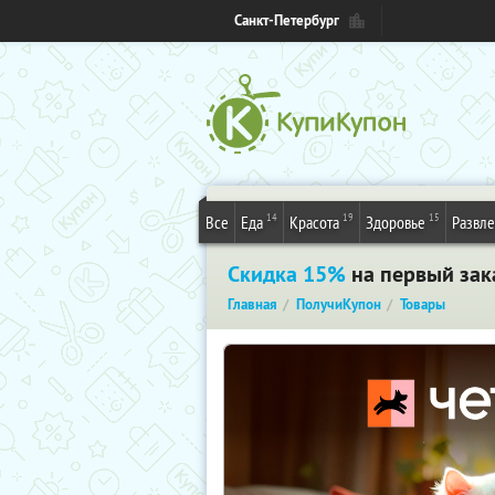
Санкт-Петербург
14
19
15
Все
Еда
Красота
Здоровье
Развл
Скидка 15%
на первый зака
Главная
ПолучиКупон
Товары