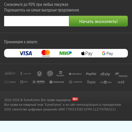
Сэкономьте до 90% при любых покупках
Подпишитесь на самые выгодные предложения
Принимаем к оплате:
2010-2026 © КупиКупон. Все права защищены.
Все права на товарный знак "КупиКупон" и на сайт www.kupikupon.ru принадлежат
OOO «Агентство цифровых решений» ИНН 7705523387, ОГРН 1127747063212