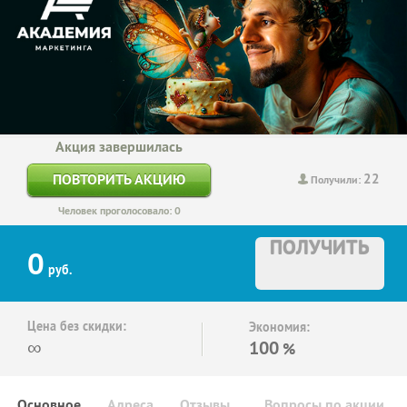
Акция завершилась
22
ПОВТОРИТЬ АКЦИЮ
Получили:
Человек проголосовало: 0
ПОЛУЧИТЬ
0
руб.
Цена без скидки:
Экономия:
∞
100
%
Основное
Адреса
Отзывы
Вопросы по акции