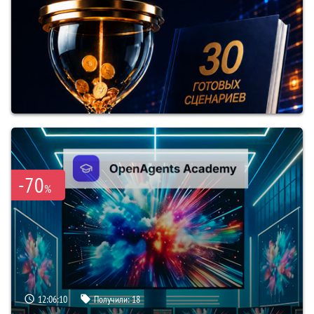
-70
%
12:06:09
Получили:
18