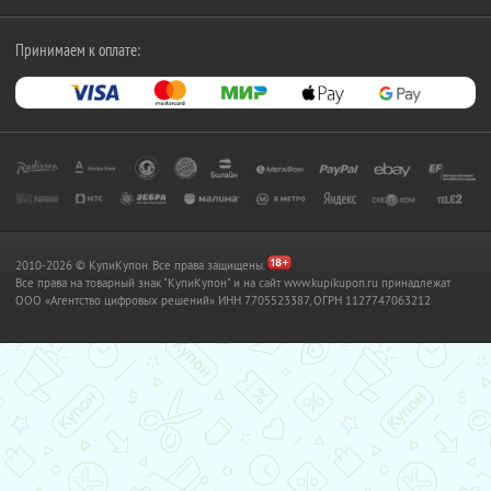
Принимаем к оплате:
2010-2026 © КупиКупон. Все права защищены.
Все права на товарный знак "КупиКупон" и на сайт www.kupikupon.ru принадлежат
OOO «Агентство цифровых решений» ИНН 7705523387, ОГРН 1127747063212