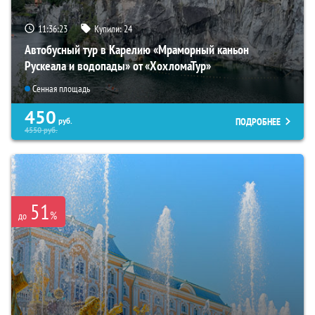
11:36:22
Купили:
24
Автобусный тур в Карелию «Мраморный каньон
Рускеала и водопады» от «ХохломаТур»
Сенная площадь
450
ПОДРОБНЕЕ
руб.
4550
руб.
51
%
до