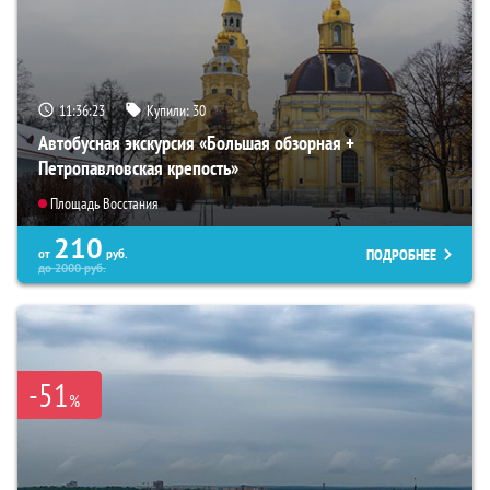
11:36:22
Купили:
30
Автобусная экскурсия «Большая обзорная +
Петропавловская крепость»
Площадь Восстания
210
ПОДРОБНЕЕ
от
руб.
до
2000
руб.
-51
%