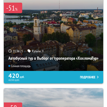
-51
%
11:36:22
Купили:
9
Автобусный тур в Выборг от туроператора «ХохломаТур»
Сенная площадь
420
ПОДРОБНЕЕ
руб.
4230
руб.