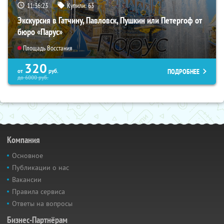
11:36:22
Купили:
63
Экскурсия в Гатчину, Павловск, Пушкин или Петергоф от
бюро «Парус»
Площадь Восстания
320
ПОДРОБНЕЕ
от
руб.
до
6000
руб.
Компания
Основное
Публикации о нас
Вакансии
Правила сервиса
Ответы на вопросы
Бизнес-Партнёрам