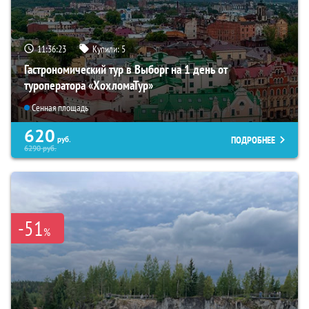
11:36:22
Купили:
5
Гастрономический тур в Выборг на 1 день от
туроператора «ХохломаТур»
Сенная площадь
620
ПОДРОБНЕЕ
руб.
6290
руб.
-51
%