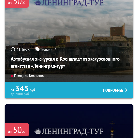
50
%
до
11:36:22
Купили:
7
Автобусная экскурсия в Кронштадт от экскурсионного
агентства «Ленинград-тур»
Площадь Восстания
345
ПОДРОБНЕЕ
от
руб.
до
3000
руб.
50
%
до