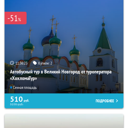
-51
%
11:36:22
Купили:
2
Автобусный тур в Великий Новгород от туроператора
«ХохломаТур»
Сенная площадь
510
ПОДРОБНЕЕ
руб.
5190
руб.