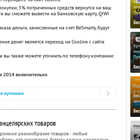
Бро
пол
окупки, 5% потраченных средств вернутся на ваш
Пу
ьги вы сможете вывести на банковскую карту, QIWI
Бе
каза деньги, зачисленные на счет BeSmarty, будут
ия денег является переход на Cooline с сайта
Бро
ино
 вы также можете уточнить по телефону компании:
Пу
Бе
ря 2014 включительно
ся купоном
Бе
шк
Бе
канцелярских товаров
огромное разнообразие товаров - любые
бомы для рисования, бумагу, краски, карандаши,
Ра