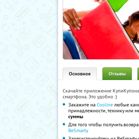
Основное
Отзывы
Скачайте приложение КупиКупон
смартфона. Это удобно :)
Закажите на
Cooline
любые канц
принадлежности, технику или м
суммы
Для того чтобы получить возвра
BeSmarty
Зарегистрируйтесь на BeSmarty 