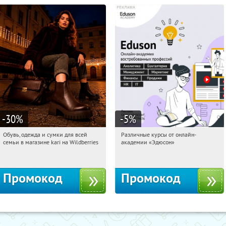
-30
%
-5
%
Обувь, одежда и сумки для всей
Различные курсы от онлайн-
07:23:03
Получили:
32
07:23:03
Получили:
2
семьи в магазине kari на Wildberries
академии «Эдюсон»
Россия
Россия
Промокод
Промокод