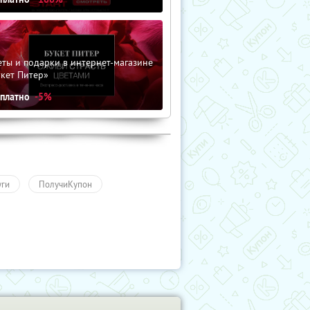
ты и подарки в интернет-магазине
кет Питер»
сплатно
-5%
уги
ПолучиКупон