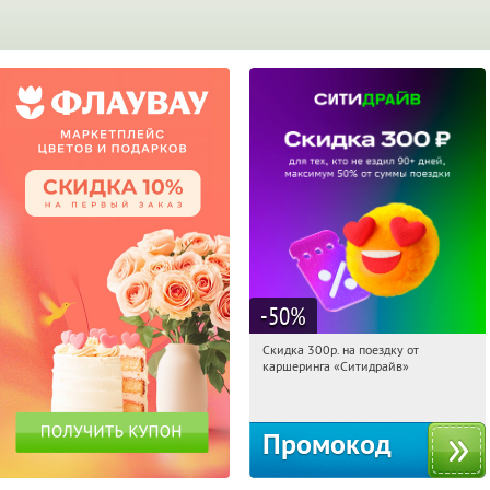
-50
%
Скидка 300р. на поездку от
07:23:03
Получи первым!
каршеринга «Ситидрайв»
Россия
Промокод