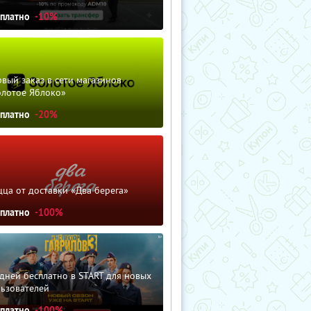
сплатно
-10%
вый заказ в сети магазинов
олотое Яблоко»
сплатно
-20%
ца от доставки «Два берега»
сплатно
-100%
дней бесплатно в START для новых
льзователей
сплатно
-100%