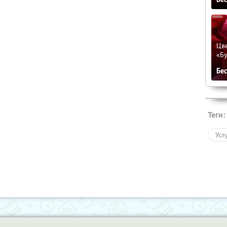
Цве
«Бу
Бе
Теги:
Усл