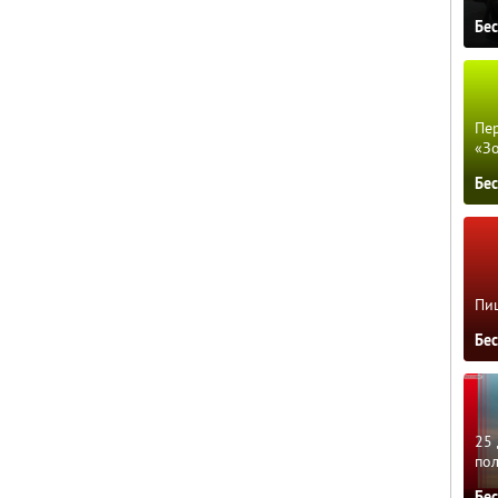
Бе
Пер
«З
Бе
Пиц
Бе
25 
по
Бе