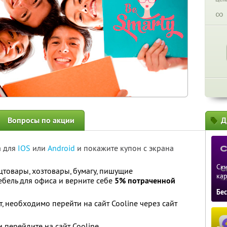
∞
Вопросы по акции
Д
а для
IOS
или
Android
и покажите купон с экрана
Ски
товары, хозтовары, бумагу, пишущие
ка
ебель для офиса и верните себе
5% потраченной
Бе
т, необходимо перейти на сайт Cooline через сайт
и перейдите на сайт Cooline