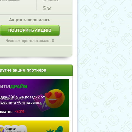
Экономия:
5
%
Акция завершилась
ПОВТОРИТЬ АКЦИЮ
Человек проголосовало: 0
ругие акции партнера
дка 300р. на поездку от
ршеринга «Ситидрайв»
сплатно
-50%