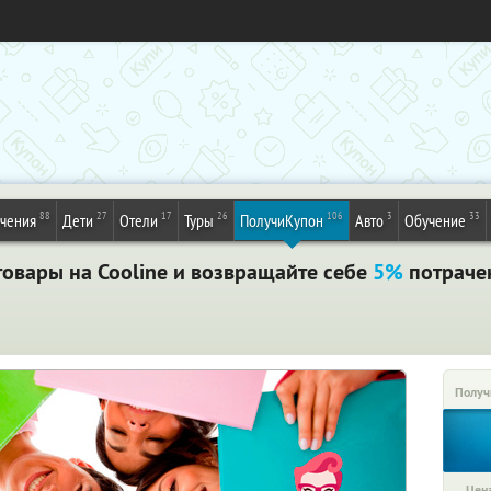
88
27
17
26
106
3
33
ечения
Дети
Отели
Туры
ПолучиКупон
Авто
Обучение
овары на Cooline и возвращайте себе
5%
потрачен
Получ
Цена