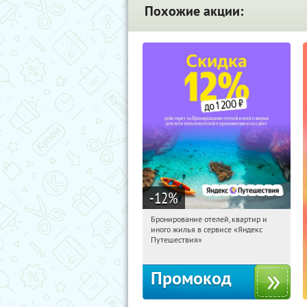
Похожие акции:
-12
%
Бронирование отелей, квартир и
07:23:03
Получи первым!
иного жилья в сервисе «Яндекс
Россия
Путешествия»
Промокод