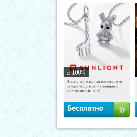
100
%
до
Бесплатная изящная подвеска или
07:23:03
Получили:
74
скидка 500р. в сети ювелирных
Россия
магазинов SUNLIGHT
Бесплатно