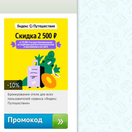
-10
%
Бронирование отеля для всех
07:23:03
Получи первым!
пользователей сервиса «Яндекс
Россия
Путешествия»
Промокод