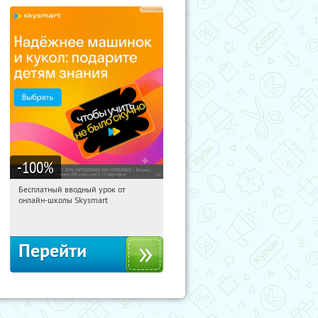
-100
%
Бесплатный вводный урок от
07:23:03
Получи первым!
онлайн-школы Skysmart
Россия
Перейти