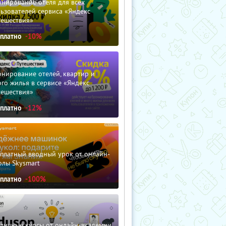
нирование отеля для всех
ьзователей сервиса «Яндекс
тешествия»
сплатно
-10%
нирование отелей, квартир и
го жилья в сервисе «Яндекс
тешествия»
сплатно
-12%
сплатный вводный урок от онлайн-
олы Skysmart
сплатно
-100%
зличные курсы от онлайн-академии