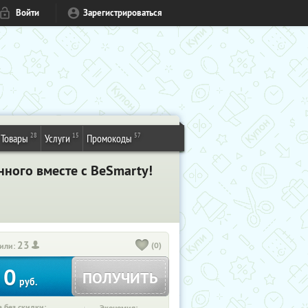
Войти
Зарегистрироваться
28
15
57
Товары
Услуги
Промокоды
ного вместе с BeSmarty!
23
(0)
или:
0
ПОЛУЧИТЬ
руб.
 без скидки: