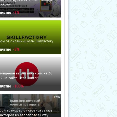
дюсон»
сплатно
-5%
сы от онлайн-школы Skillfactory
сплатно
-5%
змещение вашей вакансии на 30
й на сайте HeadHunter
сплатно
-100%
ой трансфер от сервиса заказа
нсферов из аэропортов i'way