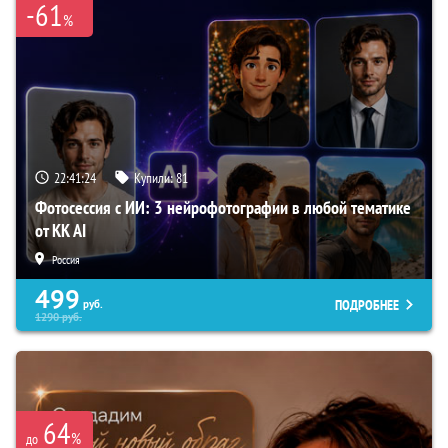
-61
%
22:41:23
Купили:
81
Фотосессия с ИИ: 3 нейрофотографии в любой тематике
от KK AI
Россия
499
ПОДРОБНЕЕ
руб.
1290
руб.
64
%
до