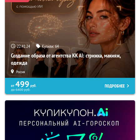
22:41:23
Купили:
64
Создание образа от агентства KK AI: стрижка, макияж,
одежда
Россия
499
ПОДРОБНЕЕ
от
руб.
до
6400
руб.