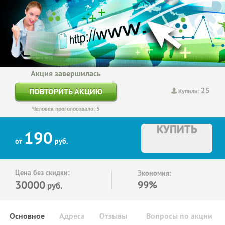
Акция завершилась
25
ПОВТОРИТЬ АКЦИЮ
Купили:
Человек проголосовало: 5
КУПИТЬ
190
от
руб.
Цена без скидки:
Экономия:
30000
99%
руб.
Основное
Адреса
Отзывы
Вопросы по акции