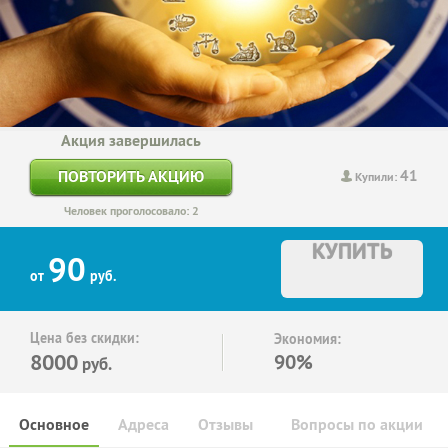
Акция завершилась
41
ПОВТОРИТЬ АКЦИЮ
Купили:
Человек проголосовало: 2
КУПИТЬ
90
от
руб.
Цена без скидки:
Экономия:
8000
90%
руб.
Основное
Адреса
Отзывы
Вопросы по акции