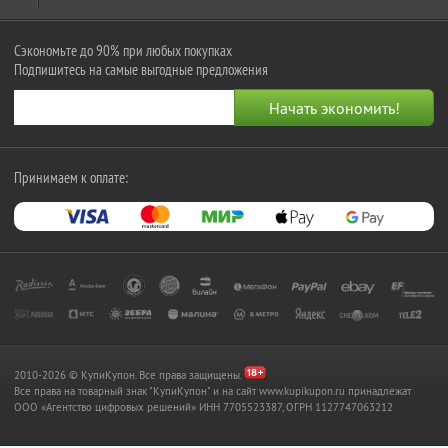
Сэкономьте до 90% при любых покупках
Подпишитесь на самые выгодные предложения
Принимаем к оплате:
2010-2026 © КупиКупон. Все права защищены.
Все права на товарный знак "КупиКупон" и на сайт www.kupikupon.ru принадлежат
OOO «Агентство цифровых решений» ИНН 7705523387, ОГРН 1127747063212