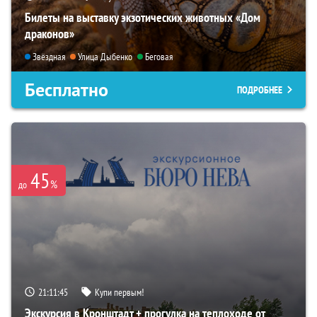
Билеты на выставку экзотических животных «Дом
драконов»
Звёздная
Улица Дыбенко
Беговая
Бесплатно
ПОДРОБНЕЕ
45
%
до
21:11:43
Купи первым!
Экскурсия в Кронштадт + прогулка на теплоходе от