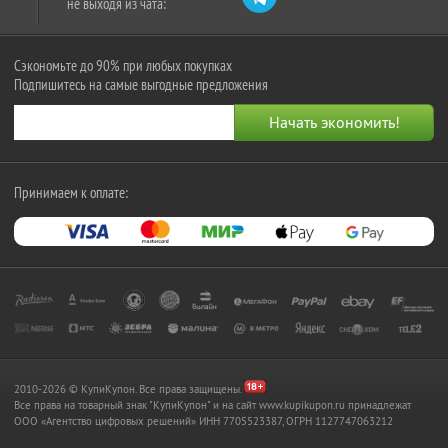
не выходя из чата:
Сэкономьте до 90% при любых покупках
Подпишитесь на самые выгодные предложения
Принимаем к оплате:
2010-2026 © КупиКупон. Все права защищены.
Все права на товарный знак "КупиКупон" и на сайт www.kupikupon.ru принадлежат
OOO «Агентство цифровых решений» ИНН 7705523387, ОГРН 1127747063212