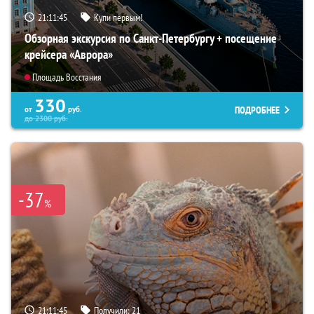
21:11:43
Купи первым!
Обзорная экскурсия по Санкт-Петербургу + посещение
крейсера «Аврора»
Площадь Восстания
330
ПОДРОБНЕЕ
от
руб.
до
2300
руб.
-37
%
21:11:43
Получили:
21