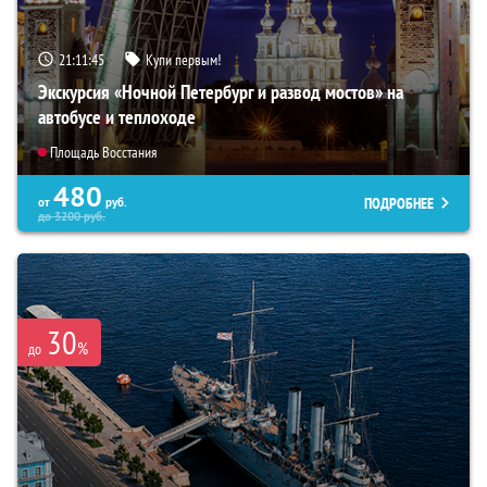
21:11:43
Купи первым!
Экскурсия «Ночной Петербург и развод мостов» на
автобусе и теплоходе
Площадь Восстания
480
ПОДРОБНЕЕ
от
руб.
до
3200
руб.
30
%
до