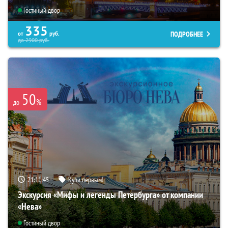
Гостиный двор
335
ПОДРОБНЕЕ
от
руб.
до
2900
руб.
50
%
до
21:11:43
Купи первым!
Экскурсия «Мифы и легенды Петербурга» от компании
«Нева»
Гостиный двор