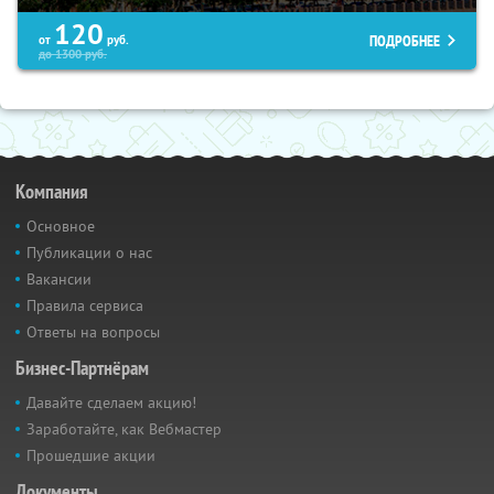
120
ПОДРОБНЕЕ
от
руб.
до
1300
руб.
Компания
Основное
Публикации о нас
Вакансии
Правила сервиса
Ответы на вопросы
Бизнес-Партнёрам
Давайте сделаем акцию!
Заработайте, как Вебмастер
Прошедшие акции
Документы