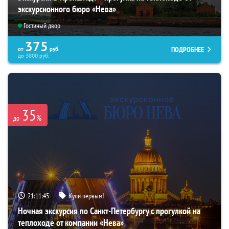
экскурсионного бюро «Нева»
Гостиный двор
375
ПОДРОБНЕЕ
от
руб.
до
3800
руб.
35
%
до
21:11:43
Купи первым!
Ночная экскурсия по Санкт-Петербургу с прогулкой на
теплоходе от компании «Нева»