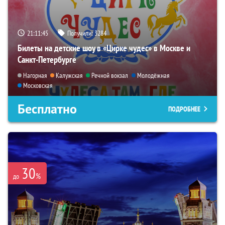
21:11:43
Получили:
3284
Билеты на детские шоу в «Цирке чудес» в Москве и
Санкт-Петербурге
Нагорная
Калужская
Речной вокзал
Молодёжная
Московская
Бесплатно
ПОДРОБНЕЕ
30
%
до