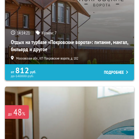
14:14:20
Купили:
7
Отдых на турбазе «Покровские ворота»: питание, мангал,
бильярд и другое
Московская обл., КП Покровские ворота, д. 182
812
ПОДРОБНЕЕ
от
руб.
до
140800
руб.
48
%
до