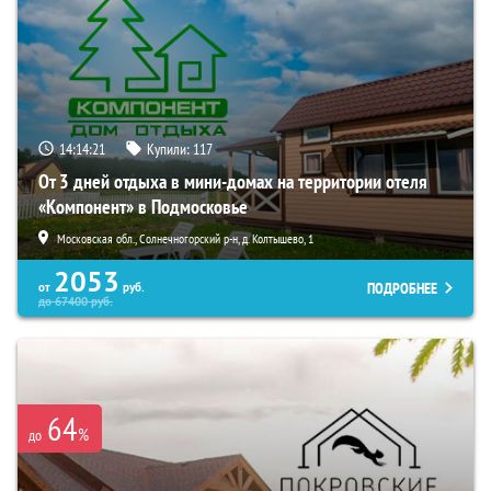
14:14:20
Купили:
117
От 3 дней отдыха в мини-домах на территории отеля
«Компонент» в Подмосковье
Московская обл., Солнечногорский р-н, д. Колтышево, 1
2053
ПОДРОБНЕЕ
от
руб.
до
67400
руб.
64
%
до