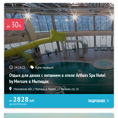
30
%
до
14:14:20
Купи первым!
Отдых для двоих с питанием в отеле Arthurs Spa Hotel
by Mercure в Мытищах
Московская обл., г. Мытищи, д. Ларево, ул. Хвойная, стр. 26
2828
ПОДРОБНЕЕ
от
руб.
до
65700
руб.