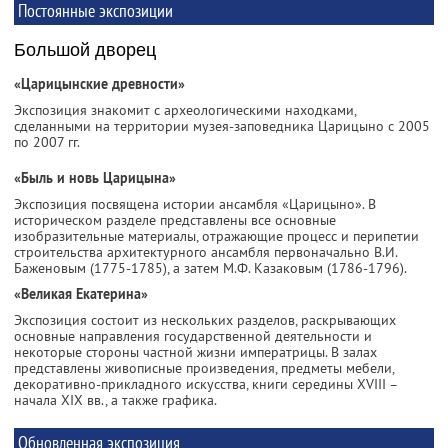
Постоянные экспозиции
Большой дворец
«Царицынские древности»
Экспозиция знакомит с археологическими находками,
сделанными на территории музея-заповедника Царицыно с 2005
по 2007 гг.
«Быль и новь Царицына»
Экспозиция посвящена истории ансамбля «Царицыно». В
историческом разделе представлены все основные
изобразительные материалы, отражающие процесс и перипетии
строительства архитектурного ансамбля первоначально В.И.
Баженовым (1775-1785), а затем М.Ф. Казаковым (1786-1796).
«Великая Екатерина»
Экспозиция состоит из нескольких разделов, раскрывающих
основные направления государственной деятельности и
некоторые стороны частной жизни императрицы. В залах
представлены живописные произведения, предметы мебели,
декоративно-прикладного искусства, книги середины XVIII –
начала XIX вв., а также графика.
Обновленная экспозиция