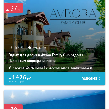
37
%
до
14:14:20
Купили:
10
Отдых для двоих в Avrora Family Club рядом с
Пяловским водохранилищем
Московская обл., Мытищинский р-н, д. Степаньково, ул. Рождественская, д. 25
1426
ПОДРОБНЕЕ
от
руб.
до
60600
руб.