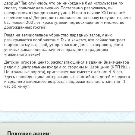
дворца? Так случилось, что он никогда не был использован по
своему прямому назначению. Постепенно разрушаясь, он
превратился в грандиозные руины. И вот в начале XXI века всё
переменилось! Дворец восстановили, он по праву получил то, чего
был лишен 200 лет: красоту, величие, восхищение и множество
долгожданных гостей!
Глядя на великолепное убранство парадных залов, у них
разыгрывается воображение. Так и кажется, что сейчас заиграет
старинная музыка, войдут прекрасные дамы в сопровождении
учтивых кавалеров и…начнется праздник в традициях
«галантного века»!
Детский игровой центр, располагающийся в здании Визит-центра
рядом с центральным входом со стороны м. Царицыно (КПП №1 -
Центральные ворота), приглашает вас вместе с детьми 4-6 лет.
Здесь проводят цикл интерактивных занятий для детей младшего
и среднего школьного возраста, продолжительность занятия - 1
час 30 минут.
Похожие акции: