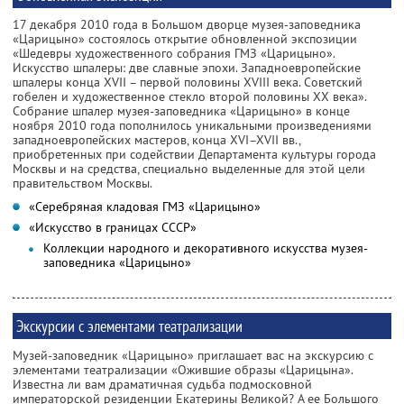
17 декабря 2010 года в Большом дворце музея-заповедника
«Царицыно» состоялось открытие обновленной экспозиции
«Шедевры художественного собрания ГМЗ «Царицыно».
Искусство шпалеры: две славные эпохи. Западноевропейские
шпалеры конца XVII – первой половины XVIII века. Советский
гобелен и художественное стекло второй половины XX века».
Собрание шпалер музея-заповедника «Царицыно» в конце
ноября 2010 года пополнилось уникальными произведениями
западноевропейских мастеров, конца XVI–XVII вв.,
приобретенных при содействии Департамента культуры города
Москвы и на средства, специально выделенные для этой цели
правительством Москвы.
«Серебряная кладовая ГМЗ «Царицыно»
«Искусство в границах СССР»
Коллекции народного и декоративного искусства музея-
заповедника «Царицыно»
Экскурсии с элементами театрализации
Музей-заповедник «Царицыно» приглашает вас на экскурсию с
элементами театрализации «Ожившие образы «Царицына».
Известна ли вам драматичная судьба подмосковной
императорской резиденции Екатерины Великой? А ее Большого