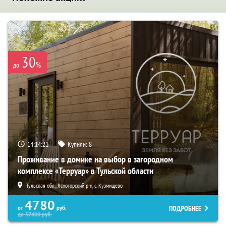
30
%
до
14:14:20
Купили:
8
Проживание в домике на выбор в загородном
комплексе «Терруар» в Тульской области
Тульская обл., Ясногорский р-н, с. Кузмищево
4780
ПОДРОБНЕЕ
от
руб.
до
57400
руб.