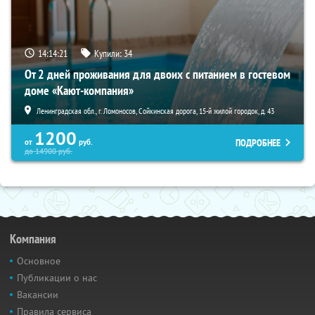
14:14:20
Купили:
34
От 2 дней проживания для двоих с питанием в гостевом
доме «Кают-компания»
Ленинградская обл., г. Ломоносов, Сойкинская дорога, 15-й жилой городок, д. 43
1200
ПОДРОБНЕЕ
от
руб.
до
14900
руб.
Компания
Основное
Публикации о нас
Вакансии
Правила сервиса