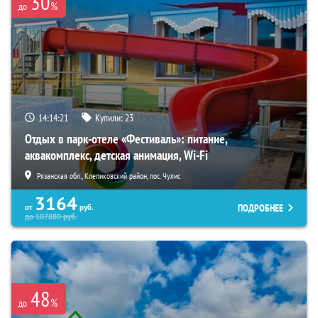
30
%
до
14:14:20
Купили:
23
Отдых в парк-отеле «Фестиваль»: питание,
аквакомплекс, детская анимация, Wi-Fi
Рязанская обл., Клепиковский район, пос. Чулис
3164
ПОДРОБНЕЕ
от
руб.
до
107880
руб.
48
%
до