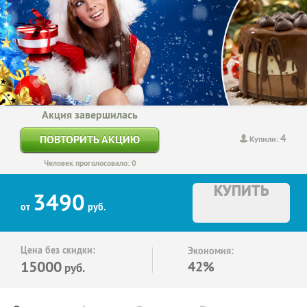
Акция завершилась
4
ПОВТОРИТЬ АКЦИЮ
Купили:
Человек проголосовало: 0
КУПИТЬ
3490
от
руб.
Цена без скидки:
Экономия:
15000
42%
руб.