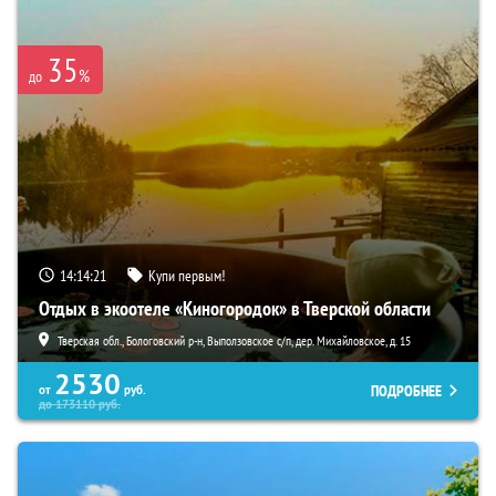
35
%
до
14:14:20
Купи первым!
Отдых в экоотеле «Киногородок» в Тверской области
Тверская обл., Бологовский р-н, Выползовское с/п, дер. Михайловское, д. 15
2530
ПОДРОБНЕЕ
от
руб.
до
173110
руб.