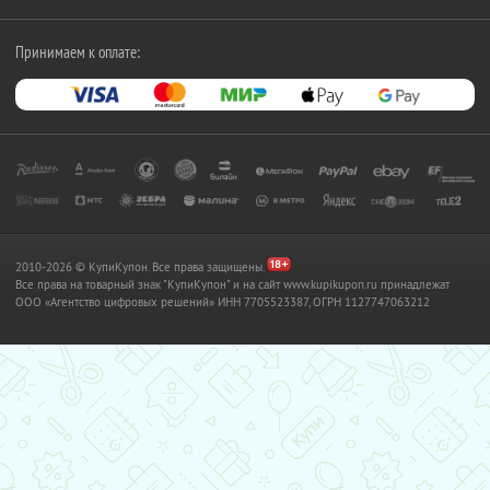
Принимаем к оплате:
2010-2026 © КупиКупон. Все права защищены.
Все права на товарный знак "КупиКупон" и на сайт www.kupikupon.ru принадлежат
OOO «Агентство цифровых решений» ИНН 7705523387, ОГРН 1127747063212