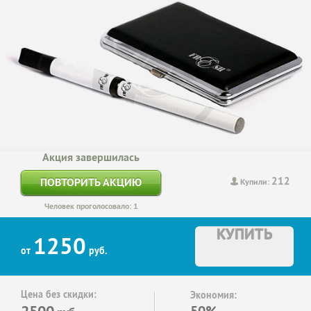
Акция завершилась
212
ПОВТОРИТЬ АКЦИЮ
Купили:
Человек проголосовало: 1
КУПИТЬ
1250
от
руб.
Цена без скидки:
Экономия:
2500
50%