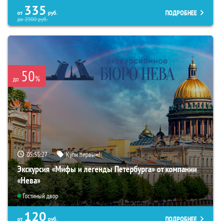
335
ПОДРОБНЕЕ
от
руб.
до
2900
руб.
50
%
до
05:55:26
Купи первым!
Экскурсия «Мифы и легенды Петербурга» от компании
«Нева»
Гостиный двор
120
ПОДРОБНЕЕ
от
руб.