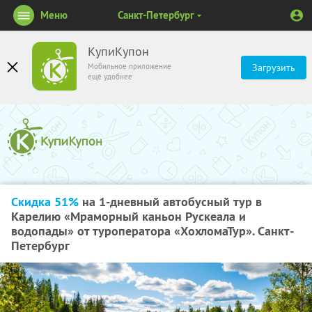
Меню
Санкт-Петербург
КупиКупон
Мобильное приложение
Загрузить
ещё удобнее
Скидка 51%
на 1-дневный автобусный тур в
Карелию «Мраморный каньон Рускеала и
водопады» от туроператора «ХохломаТур». Санкт-
Петербург