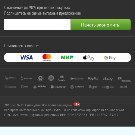
Сэкономьте до 90% при любых покупках
Подпишитесь на самые выгодные предложения
Принимаем к оплате:
2010-2026 © КупиКупон. Все права защищены.
Все права на товарный знак "КупиКупон" и на сайт www.kupikupon.ru принадлежат
OOO «Агентство цифровых решений» ИНН 7705523387, ОГРН 1127747063212