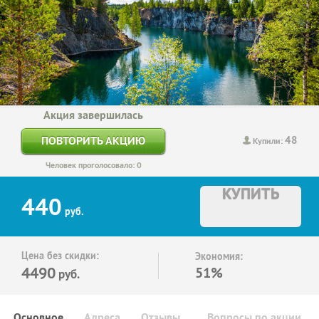
Акция завершилась
48
ПОВТОРИТЬ АКЦИЮ
Купили:
Человек проголосовало: 0
КУПИТЬ
440
руб.
Цена без скидки:
Экономия:
4490
51%
руб.
Основное
Адреса
Отзывы
Вопросы по акции