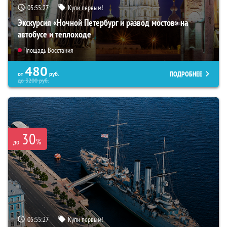
05:55:26
Купи первым!
Экскурсия «Ночной Петербург и развод мостов» на
автобусе и теплоходе
Площадь Восстания
480
ПОДРОБНЕЕ
от
руб.
до
3200
руб.
30
%
до
05:55:26
Купи первым!