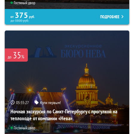
Гостиный двор
375
ПОДРОБНЕЕ
от
руб.
до
3800
руб.
35
%
до
05:55:26
Купи первым!
Ночная экскурсия по Санкт-Петербургу с прогулкой на
теплоходе от компании «Нева»
Гостиный двор