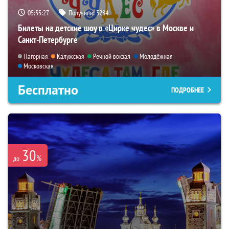
05:55:26
Получили:
3284
Билеты на детские шоу в «Цирке чудес» в Москве и
Санкт-Петербурге
Нагорная
Калужская
Речной вокзал
Молодёжная
Московская
Бесплатно
ПОДРОБНЕЕ
30
%
до