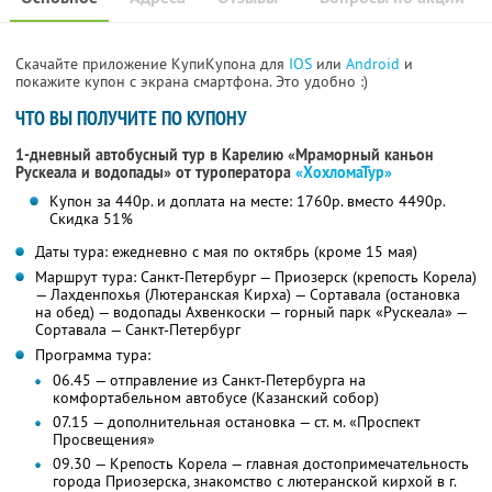
Скачайте приложение КупиКупона для
IOS
или
Android
и
покажите купон с экрана смартфона. Это удобно :)
ЧТО ВЫ ПОЛУЧИТЕ ПО КУПОНУ
1-дневный автобусный тур в Карелию «Мраморный каньон
Рускеала и водопады»
от туроператора
«ХохломаТур»
Купон за 440р. и доплата на месте: 1760р. вместо 4490р.
Скидка 51%
Даты тура: ежедневно с мая по октябрь (кроме 15 мая)
Маршрут тура: Санкт-Петербург — Приозерск (крепость Корела)
— Лахденпохья (Лютеранская Кирха) — Сортавала (остановка
на обед) — водопады Ахвенкоски — горный парк «Рускеала» —
Сортавала — Санкт-Петербург
Программа тура:
06.45 — отправление из Санкт-Петербурга на
комфортабельном автобусе (Казанский собор)
07.15 — дополнительная остановка — ст. м. «Проспект
Просвещения»
09.30 — Крепость Корела — главная достопримечательность
города Приозерска, знакомство с лютеранской кирхой в г.