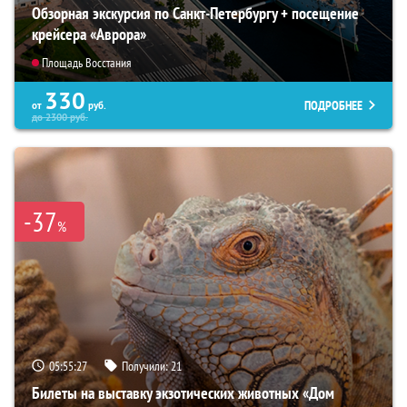
Обзорная экскурсия по Санкт-Петербургу + посещение
крейсера «Аврора»
Площадь Восстания
330
ПОДРОБНЕЕ
от
руб.
до
2300
руб.
-37
%
05:55:26
Получили:
21
Билеты на выставку экзотических животных «Дом