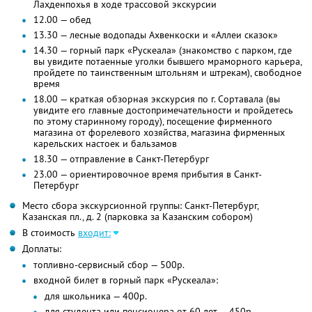
Лахденпохья в ходе трассовой экскурсии
12.00 — обед
13.30 — лесные водопады Ахвенкоски и «Аллеи сказок»
14.30 — горный парк «Рускеала» (знакомство с парком, где
вы увидите потаенные уголки бывшего мраморного карьера,
пройдете по таинственным штольням и штрекам), свободное
время
18.00 — краткая обзорная экскурсия по г. Сортавала (вы
увидите его главные достопримечательности и пройдетесь
по этому старинному городу), посещение фирменного
магазина от форелевого хозяйства, магазина фирменных
карельских настоек и бальзамов
18.30 — отправление в Санкт-Петербург
23.00 — ориентировочное время прибытия в Санкт-
Петербург
Место сбора экскурсионной группы: Санкт-Петербург,
Казанская пл., д. 2 (парковка за Казанским собором)
В стоимость
входит:
Доплаты:
топливно-сервисный сбор — 500р.
входной билет в горный парк «Рускеала»:
для школьника — 400р.
для студента или пенсионера от 60 лет — 450р.