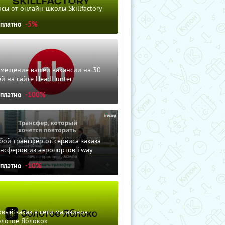
сы от онлайн-школы Skillfactory
сплатно
-5%
змещение вашей вакансии на 30
й на сайте HeadHunter
сплатно
-100%
ой трансфер от сервиса заказа
нсферов из аэропортов i'way
сплатно
-10%
вый заказ в сети магазинов
олотое Яблоко»