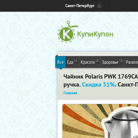
Санкт-Петербург
15
18
15
Все
Еда
Красота
Здоровье
Развл
Чайник Polaris PWK 1769CA
ручка.
Скидка 51%
. Санкт-
Главная