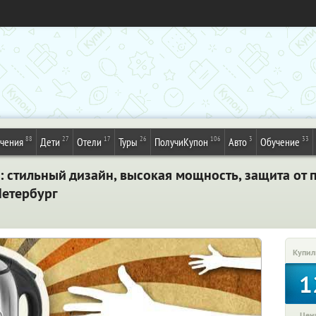
88
27
17
26
106
3
33
ечения
Дети
Отели
Туры
ПолучиКупон
Авто
Обучение
: стильный дизайн, высокая мощность, защита от 
Петербург
Купил
1
Цена