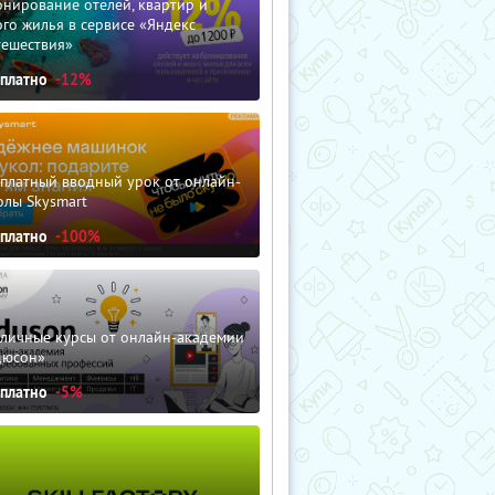
нирование отелей, квартир и
го жилья в сервисе «Яндекс
тешествия»
сплатно
-12%
сплатный вводный урок от онлайн-
олы Skysmart
сплатно
-100%
зличные курсы от онлайн-академии
дюсон»
сплатно
-5%