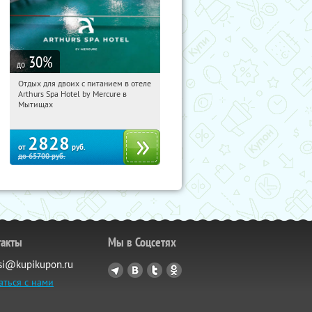
30
%
до
Отдых для двоих с питанием в отеле
06:39:54
Купи первым!
Arthurs Spa Hotel by Mercure в
Московская обл., г. Мытищи, д.
Мытищах
Ларево, ул. Хвойная, стр. 26
2828
от
руб.
до
65700
руб.
такты
Мы в Соцсетях
si@kupikupon.ru
аться с нами