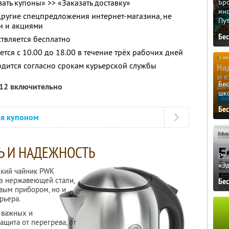
ать купоны» >> «Заказать доставку»
Бро
ино
другие спецпредложения интернет-магазина, не
Пу
и и акциями
Бе
ствляется бесплатно
тся с 10.00 до 18.00 в течение трёх рабочих дней
дится согласно срокам курьерской службы
Бе
012 включительно
шк
Бе
ся купоном
Ь И НАДЕЖНОСТЬ
Ра
«Э
ский чайник PWK
из нержавеющей стали,
Бе
вым прибором, но и
рьера.
 важных и
ащита от перегрева, от