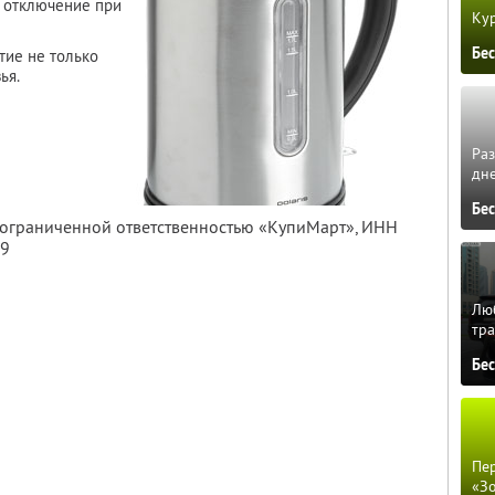
е отключение при
Кур
Бе
тие не только
ья.
Ра
дне
Бе
с ограниченной ответственностью «КупиМарт»,
ИНН
09
Люб
тра
Бе
Пер
«З