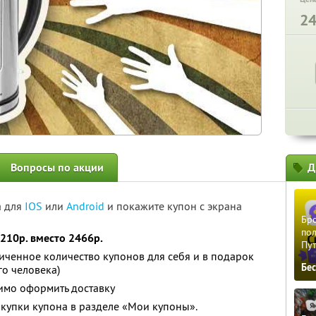
2
Вопросы по акции
Д
а для
IOS
или
Android
и покажите купон с экрана
Бро
пол
210р. вместо 2466р.
Пу
ченное количество купонов для себя и в подарок
Бе
го человека)
имо оформить доставку
купки купона в разделе «Мои купоны».