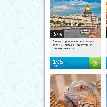
-57
%
Дневная прогулка на теплоходе по
06:39:54
Купили:
411
рекам и каналам Петербурга от
Садовая
«Нева-Кронверк»
195
руб.
1500
руб.