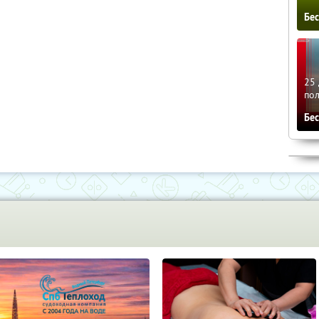
Бе
25 
по
Бе