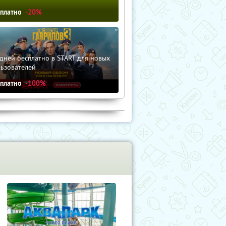
сплатно
-20%
дней бесплатно в START для новых
льзователей
сплатно
-100%