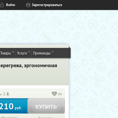
Войти
Зарегистрироваться
28
15
57
Товары
Услуги
Промокоды
перегрева, эргономичная
2
(0)
и:
210
КУПИТЬ
руб.
 без скидки: