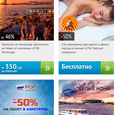
46
%
-50
%
до
Прогулка на теплоходе «Дискотека
Спа-программы для одного и двоих,
06:39:54
Купили:
14
06:39:54
Получили:
1679
на Неве» от компании «СПб
массаж в салоне «СПА Тайские
Горьковская
Маяковская
Теплоход»
традиции»
350
Бесплатно
от
руб.
до
8000
руб.