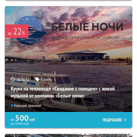
22
%
до
16:36:31
Купили:
3
Круиз на теплоходе «Свидание с солнцем» с живой
музыкой от компании «Белые ночи»
Невский проспект
500
ПОДРОБНЕЕ
от
руб.
до
5000
руб.