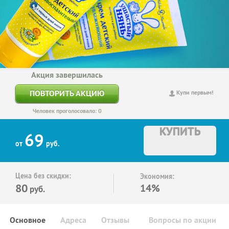
Акция завершилась
ПОВТОРИТЬ АКЦИЮ
Купи первым!
Человек проголосовало: 0
КУПИТЬ
69
от
руб.
Цена без скидки:
Экономия:
80
14%
руб.
Основное
Адреса
Отзывы
Вопросы по акции