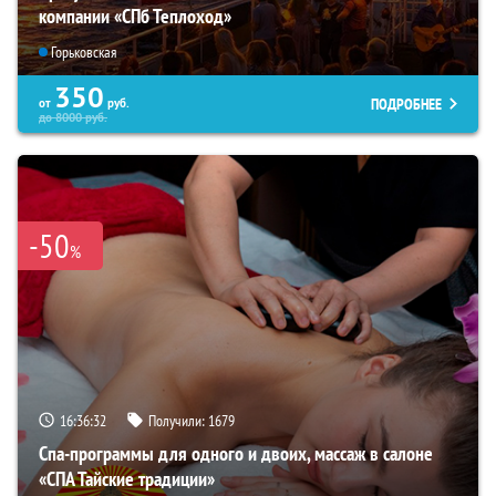
компании «СПб Теплоход»
Горьковская
350
ПОДРОБНЕЕ
от
руб.
до
8000
руб.
-50
%
16:36:31
Получили:
1679
Спа-программы для одного и двоих, массаж в салоне
«СПА Тайские традиции»