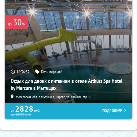
30
%
до
16:36:31
Купи первым!
Отдых для двоих с питанием в отеле Arthurs Spa Hotel
by Mercure в Мытищах
Московская обл., г. Мытищи, д. Ларево, ул. Хвойная, стр. 26
2828
ПОДРОБНЕЕ
от
руб.
до
65700
руб.