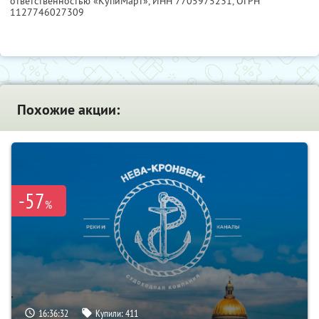
ответственностью «КупиМарт»,
ИНН 7705975231
, ОГРН
1127746027309
Похожие акции:
-57
%
16:36:31
Купили:
411