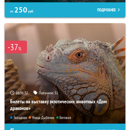
250
ПОДРОБНЕЕ
от
руб.
-37
%
16:36:31
Получили:
31
Билеты на выставку экзотических животных «Дом
драконов»
Звёздная
Улица Дыбенко
Беговая