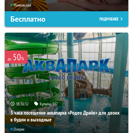
Маяковская
Бесплатно
ПОДРОБНЕЕ
50
%
до
16:36:31
Купили:
342
3 часа посещения аквапарка «Родео Драйв» для двоих
в будни и выходные
Озерки