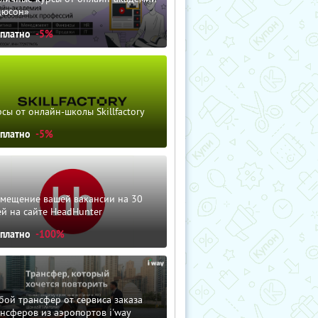
дюсон»
сплатно
-5%
сы от онлайн-школы Skillfactory
сплатно
-5%
змещение вашей вакансии на 30
й на сайте HeadHunter
сплатно
-100%
ой трансфер от сервиса заказа
нсферов из аэропортов i'way