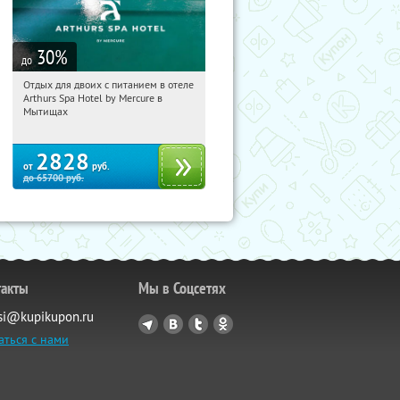
30
%
до
Отдых для двоих с питанием в отеле
14:57:13
Купи первым!
Arthurs Spa Hotel by Mercure в
Московская обл., г. Мытищи, д.
Мытищах
Ларево, ул. Хвойная, стр. 26
2828
от
руб.
до
65700
руб.
такты
Мы в Соцсетях
si@kupikupon.ru
аться с нами