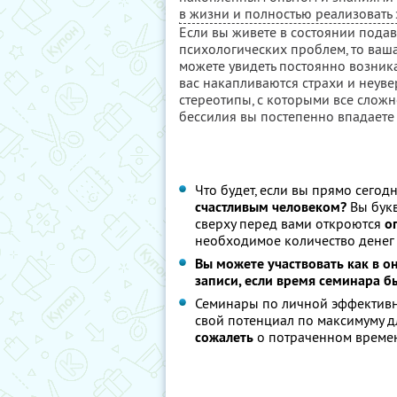
в жизни и полностью реализовать
Если вы живете в состоянии пода
психологических проблем, то ваша
можете увидеть постоянно возник
вас накапливаются страхи и неуве
стереотипы, с которыми все сложне
бессилия вы постепенно впадаете 
Что будет, если вы прямо сегод
счастливым человеком?
Вы букв
сверху перед вами откроются
о
необходимое количество денег
Вы можете участвовать как в о
записи, если время семинара б
Семинары по личной эффективн
свой потенциал по максимуму д
сожалеть
о потраченном време