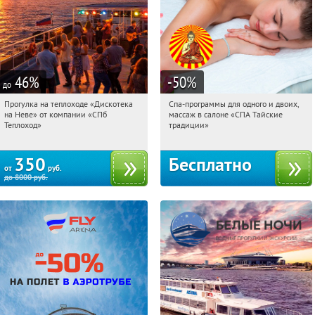
46
%
-50
%
до
Прогулка на теплоходе «Дискотека
Спа-программы для одного и двоих,
14:57:13
Купили:
14
14:57:13
Получили:
1679
на Неве» от компании «СПб
массаж в салоне «СПА Тайские
Горьковская
Маяковская
Теплоход»
традиции»
350
Бесплатно
от
руб.
до
8000
руб.