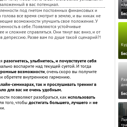
 заложенный в вас потенциал.
«Э
вленности под гнетом постоянных финансовых и
Бе
 голова все время смотрит в землю, и вы никак не
ающие возможности улучшить свое положение. У
ренность в себе. Появляются устойчивые
е и сложнее справляться. Они тянут вас вниз, и от
в депрессию. Разве вам по душе такой сценарий?!
Кур
Бе
ня
разогнетесь, улыбнетесь, и почувствуете себя
ально воспарите над текущей суетой. И тогда
громные возможности
, очень скоро вы получите
 и обретете внутреннюю гармонию.
Ра
нлайн-семинарах, так и прослушивать тренинг в
дне
ыло для вас не очень удобным.
Бе
ости позволяют разобраться, как
использовать
ля того, чтобы
достигать большего, лучшего
и
не
ни.
Люб
тра