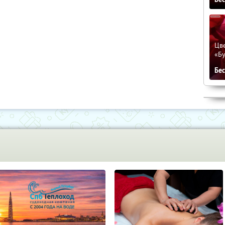
Цве
«Бу
Бе