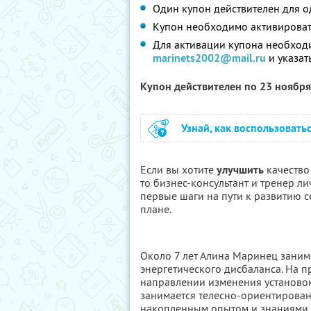
Один купон действителен для о
Купон необходимо активировать
Для активации купона необходи
marinets2002@mail.ru
и указат
Купон действителен по 23 ноябр
Узнай, как воспользовать
Если вы хотите
улучшить
качество 
то бизнес-консультант и тренер л
первые шаги на пути к развитию с
плане.
Около 7 лет Алина Маринец заним
энергетического дисбаланса. На п
направлении изменения установок
занимается телесно-ориентирован
накопленным опытом и знаниями д