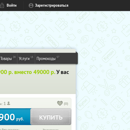
Войти
Зарегистрироваться
28
15
57
Товары
Услуги
Промокоды
900 р. вместо 49000 р.
У вас
1
(0)
и:
900
КУПИТЬ
руб.
 без скидки: