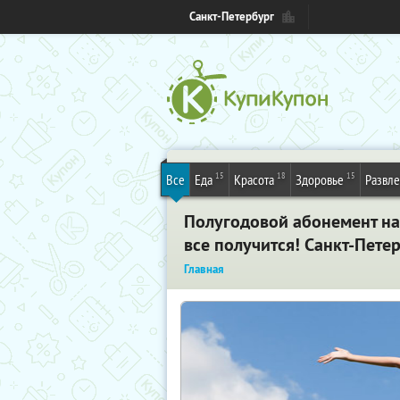
Санкт-Петербург
15
18
15
Все
Еда
Красота
Здоровье
Развл
Полугодовой абонемент на
все получится! Санкт-Пете
Главная