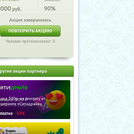
Экономия:
9000
90%
руб.
Акция завершилась
ПОВТОРИТЬ АКЦИЮ
Человек проголосовало: 0
ругие акции партнера
дка 300р. на поездку от
ршеринга «Ситидрайв»
сплатно
-50%