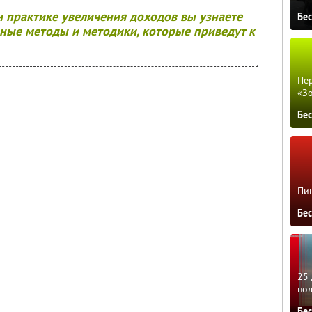
и практике увеличения доходов вы узнаете
Бе
нные методы и методики, которые приведут к
Пер
«З
Бе
Пиц
Бе
25 
по
Бе