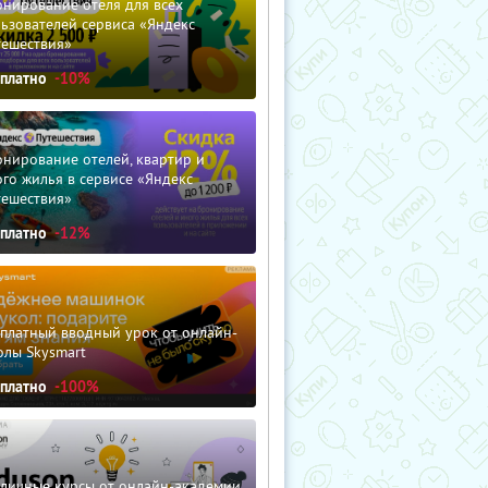
нирование отеля для всех
ьзователей сервиса «Яндекс
тешествия»
сплатно
-10%
нирование отелей, квартир и
го жилья в сервисе «Яндекс
тешествия»
сплатно
-12%
сплатный вводный урок от онлайн-
олы Skysmart
сплатно
-100%
зличные курсы от онлайн-академии