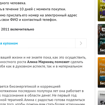
Бро
дного человека.
пол
 в течение 10 дней с момента покупки.
Пу
мо прислать его номер на электронный адрес
Бе
ь свои ФИО и контактный телефон.
я 2011 включительно
Бро
ино
Пу
ся купоном
Бе
вашей жизни и не знаете пока, как это осуществить,
ичностного роста
Алина Маринец поможет
сделать
ебя как в духовном аспекте, так и в материальном
Бе
шк
Бе
ается биоэнергетикой и коррекцией
ротяжении последних полутора лет она работает в
 подсознания в области денег. Не первый год
ной терапией. Алина с радостью готова поделиться
ля того, чтобы помочь вам стать более успешными
Ра