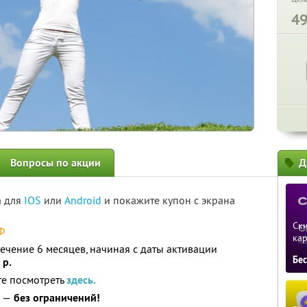
4
Вопросы по акции
Д
а для
IOS
или
Android
и покажите купон с экрана
Ски
Ф
ка
ечение 6 месяцев, начиная с даты активации
Бе
 р.
те посмотреть
здесь.
к —
без ограничений!