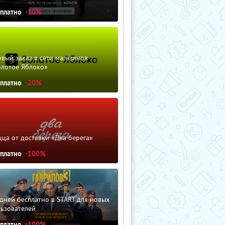
сплатно
-10%
вый заказ в сети магазинов
олотое Яблоко»
сплатно
-20%
ца от доставки «Два берега»
сплатно
-100%
дней бесплатно в START для новых
льзователей
сплатно
-100%