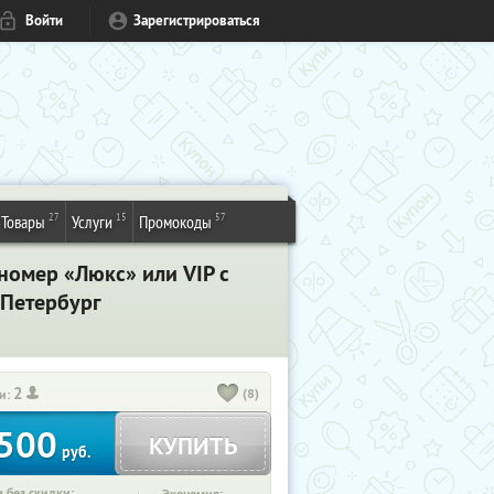
Войти
Зарегистрироваться
27
15
57
Товары
Услуги
Промокоды
 номер «Люкс» или VIP с
-Петербург
2
(8)
и:
500
КУПИТЬ
руб.
 без скидки: