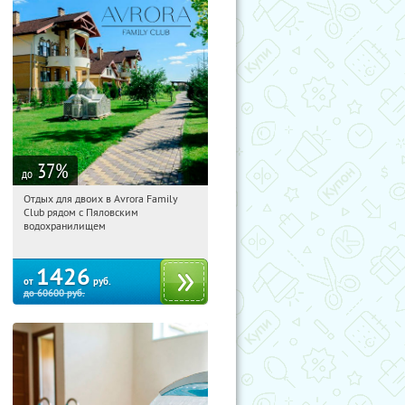
37
%
до
Отдых для двоих в Avrora Family
04:07:58
Купили:
10
Club рядом с Пяловским
Московская обл., Мытищинский р-н,
водохранилищем
д. Степаньково, ул. Рождественская, д.
25
1426
от
руб.
до
60600
руб.