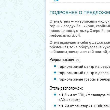
ПОДРОБНЕЕ О ПРЕДЛОЖЕ
Отель Green — живописный уголок
горный воздух Башкирии, хвойный
полноценному отдыху. Озеро Бaнн
инфраструктурой.
Отель включает в себя 6 двухэтаж
обеденная зона оборудована кухо
чайником, электрической плитой,
Рядом находятся:
горнолыжный центр на озере
горнолыжный центр в деревн
горнолыжные трассы в Белор
Отель расположен:
в 1,5 км от ГЛЦ «Металлург-М
«Абзаково»;
в 1 км от санатория «Юбилей