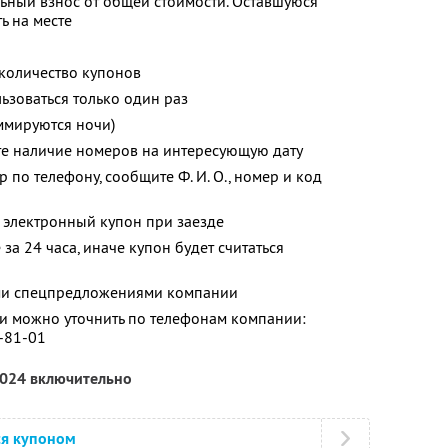
ьный взнос от общей стоимости. Оставшуюся
ь на месте
количество купонов
зоваться только один раз
ммируются ночи)
те наличие номеров на интересующую дату
р по телефону, сообщите
Ф. И. О.,
номер и код
 электронный купон при заезде
за 24 часа, иначе купон будет считаться
ими спецпредложениями компании
 можно уточнить по телефонам компании:
8-81-01
2024 включительно
ся купоном