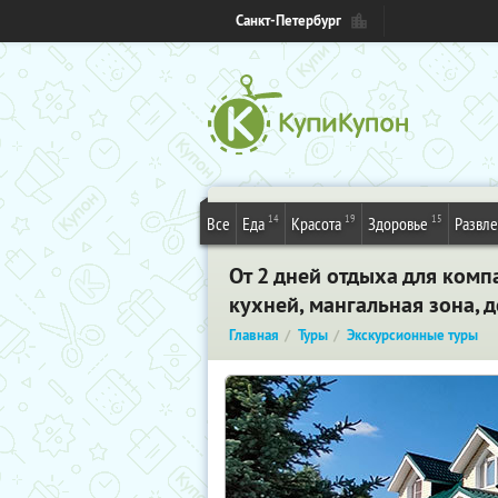
Санкт-Петербург
14
19
15
Все
Еда
Красота
Здоровье
Развл
От 2 дней отдыха для комп
кухней, мангальная зона, 
Главная
Туры
Экскурсионные туры