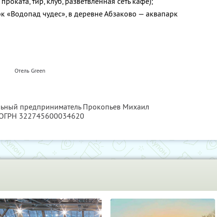
 проката, тир, клуб, разветвленная сеть кафе);
рк «Водопад чудес», в деревне Абзаково — аквапарк
Отель Green
альный предприниматель Прокопьев Михаил
 ОГРН 322745600034620