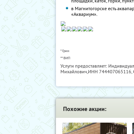
площадки, каток, горки, пункт
в Магнитогорске есть аквапа
«Аквариум».
* Грин
** ВИП
Услуги предоставляет: Индивиду
Михайлович,
ИНН 744407065116
,
Похожие акции: