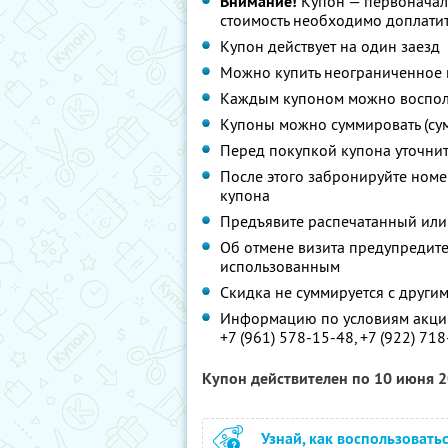
Внимание!
Купон — первоначал
стоимость необходимо доплатит
Купон действует на один заезд
Можно купить неограниченное 
Каждым купоном можно восполь
Купоны можно суммировать (су
Перед покупкой купона уточни
После этого забронируйте номе
купона
Предъявите распечатанный или
Об отмене визита предупредите 
использованным
Скидка не суммируется с друг
Информацию по условиям акции
+7 (961) 578-15-48,
+7 (922) 71
Купон действителен по 10 июня 
Узнай, как воспользовать