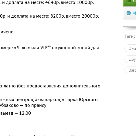
О
. и доплата на месте: 4640р. вместо 10000р.
v
0р. и доплата на месте: 8200р. вместо 20000р.
ничено
Теги:
мере «Люкс» или VIP** с кухонной зоной для
Экс
Дру
Заг
сплатно (без предоставления дополнительного
ыжных центров, аквапарков, «Парка Юрского
Абзаково — по прайсу
 выезд — 12.00