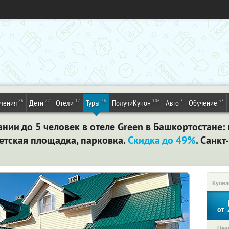
86
27
17
26
106
3
33
ечения
Дети
Отели
Туры
ПолучиКупон
Авто
Обучение
ании до 5 человек в отеле Green в Башкортостане:
детская площадка, парковка.
Скидка до 49%
. Санкт
Купил
от
Цена