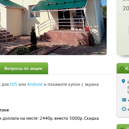
2
Вопросы по акции
К
а для
IOS
или
Android
и покажите купон с экрана
стане
 и доплата на месте: 2440р. вместо 5000р. Скидка