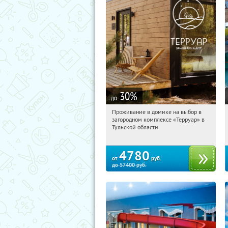
30
%
до
Проживание в домике на выбор в
04:07:58
Купили:
8
загородном комплексе «Терруар» в
Тульская обл., Ясногорский р-н, с.
Тульской области
Кузмищево
4780
от
руб.
до
57400
руб.