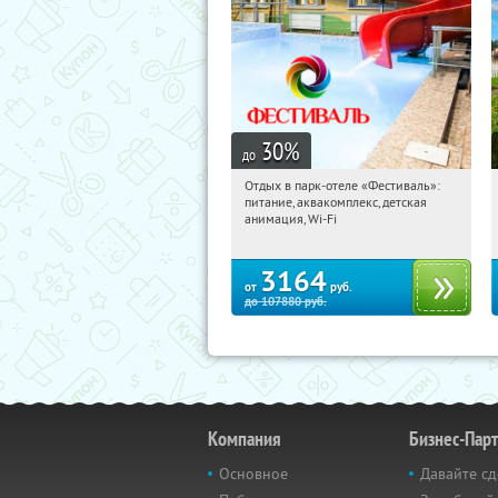
30
%
до
Отдых в парк-отеле «Фестиваль»:
04:07:58
Купили:
22
питание, аквакомплекс, детская
Рязанская обл., Клепиковский район,
анимация, Wi-Fi
пос. Чулис
3164
от
руб.
до
107880
руб.
Компания
Бизнес-Пар
Основное
Давайте сд