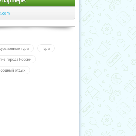
 партнере:
k.com
курсионные туры
Туры
гие города России
ородный отдых