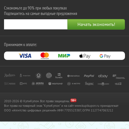
Сэкономьте до 90% при любых покупках
Подпишитесь на самые выгодные предложения
Принимаем к оплате:
2010-2026 © КупиКупон. Все права защищены.
Все права на товарный знак "КупиКупон" и на сайт www.kupikupon.ru принадлежат
OOO «Агентство цифровых решений» ИНН 7705523387, ОГРН 1127747063212