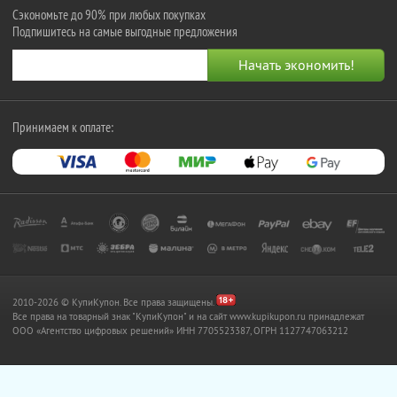
Сэкономьте до 90% при любых покупках
Подпишитесь на самые выгодные предложения
Принимаем к оплате:
2010-2026 © КупиКупон. Все права защищены.
Все права на товарный знак "КупиКупон" и на сайт www.kupikupon.ru принадлежат
OOO «Агентство цифровых решений» ИНН 7705523387, ОГРН 1127747063212