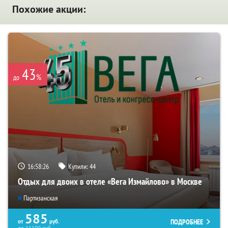
Похожие акции:
43
%
до
16:58:25
Купили:
44
Отдых для двоих в отеле «Вега Измайлово» в Москве
Партизанская
585
ПОДРОБНЕЕ
от
руб.