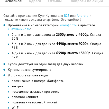
Основное
Адреса
Отзывы
Вопросы по акции
Скачайте приложение КупиКупона для
IOS
или
Android
и
покажите купон с экрана смартфона. Это удобно :)
Проживание в номере категории
«комфорт»
в арт-отеле
«Рахманинов»
:
2 дня и 1 ночь для двоих за
2300р. вместо 4600р.
Скидка
50%
3 дня и 2 ночи для двоих за
4490р. вместо 9200р.
Скидка
51%
4 дня и 3 ночи для двоих за
6590р. вместо 13800р.
Скидка
52%
Купон действует на один заезд для двух человек
Купоны можно суммировать
В стоимость купона входит:
проживание в номере «Комфорт»
завтрак
посещение выставок при отеле
рабочий кабинет
пользование гостевой кухней
Wi-Fi