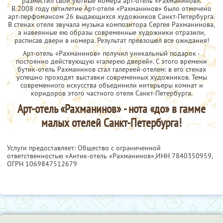
разместил свои уютные номера арт-отель «Рахманинов».
В 2008 году пятилетие Арт-отеля «Рахманинов» было отмечено
арт-перфомансом 26 выдающихся художников Санкт-Петербурга.
В стенах отеля звучала музыка композитора Сергея Рахманинова,
а навеянные ею образы современные художники отразили,
расписав двери в номера. Результат превзошел все ожидания!
Арт-отель «Рахманинов» получил уникальный подарок -
постоянно действующую «галерею дверей». С этого времени
бутик-отель Рахманинов стал галереей-отелем: в его стенах
успешно проходят выставки современных художников. Темы
современного искусства объединили интерьеры комнат и
коридоров этого частного отеля Санкт-Петербурга.
Арт-отель «Рахманинов» - нота «до» в гамме
малых отелей Санкт-Петербурга!
Услуги предоставляет: Общество с ограниченной
ответственностью «Антик-отель «Рахманинов»,
ИНН 7840350959
,
ОГРН 1069847512679