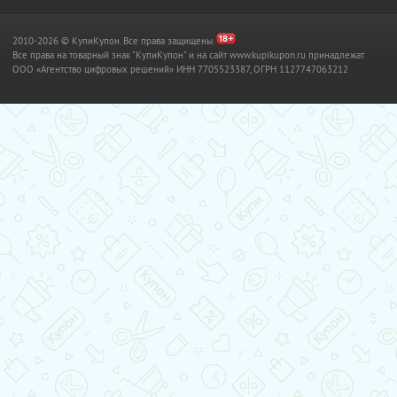
2010-2026 © КупиКупон. Все права защищены.
Все права на товарный знак "КупиКупон" и на сайт www.kupikupon.ru принадлежат
OOO «Агентство цифровых решений» ИНН 7705523387, ОГРН 1127747063212