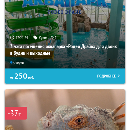
12:21:22
Купили:
342
3 часа посещения аквапарка «Родео Драйв» для двоих
в будни и выходные
Озерки
250
ПОДРОБНЕЕ
от
руб.
-37
%