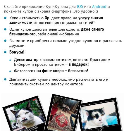
Скачайте приложение КупиКупона для
IOS
или
Android
и
покажите купон с экрана смартфона. Это удобно :)
Купон стоимостью
0р.
дает право на
услугу снятия
зависимости
от посещения социальных сетей*
Один купон действителен для одного,
даже самого
безнадежного
, раба онлайн-общения
Вы можете приобрести сколько угодно купонов и рассказать
друзьям
Бонусы!
Демотиватор
с вашим котиком, котиком-Джастином
Бибером и просто котиком –
в подарок!
Фотосессия
на фоне ковра – бесплатно!
Для активации купона необходимо распечатать его и
приклеить скотчем по центру монитора