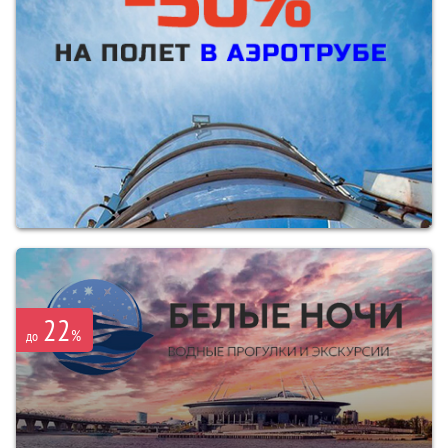
22
%
до