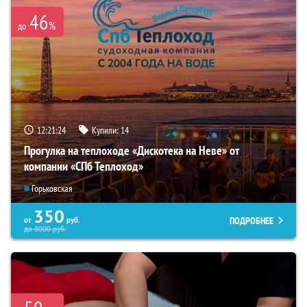
46
%
до
12:21:22
Купили:
14
Прогулка на теплоходе «Дискотека на Неве» от
компании «СПб Теплоход»
Горьковская
350
ПОДРОБНЕЕ
от
руб.
до
8000
руб.