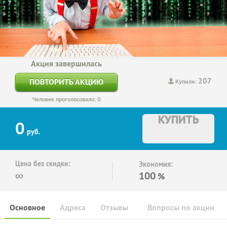
Акция завершилась
207
ПОВТОРИТЬ АКЦИЮ
Купили:
Человек проголосовало: 0
КУПИТЬ
0
руб.
Цена без скидки:
Экономия:
∞
100
%
Основное
Адреса
Отзывы
Вопросы по акции