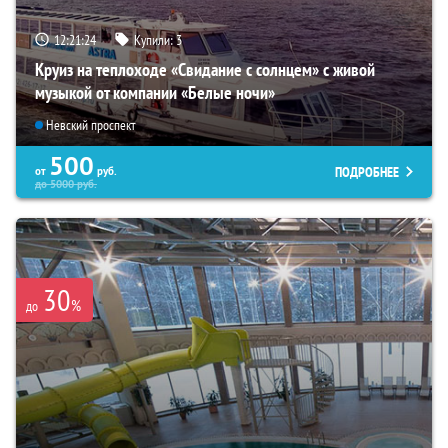
12:21:22
Купили:
3
Круиз на теплоходе «Свидание с солнцем» с живой
музыкой от компании «Белые ночи»
Невский проспект
500
ПОДРОБНЕЕ
от
руб.
до
5000
руб.
30
%
до