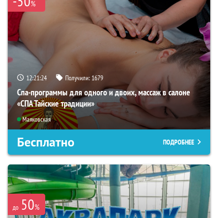
-50
%
12:21:22
Получили:
1679
Спа-программы для одного и двоих, массаж в салоне
«СПА Тайские традиции»
Маяковская
Бесплатно
ПОДРОБНЕЕ
50
%
до