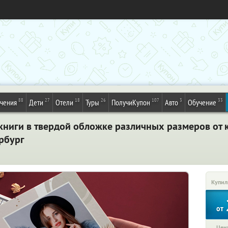
88
27
18
26
107
3
33
ечения
Дети
Отели
Туры
ПолучиКупон
Авто
Обучение
книги в твердой обложке различных размеров от 
ербург
Купил
от
Цена