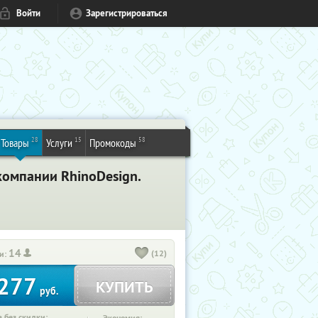
Войти
Зарегистрироваться
28
15
58
Товары
Услуги
Промокоды
компании RhinoDesign.
14
(12)
и:
277
КУПИТЬ
руб.
 без скидки: