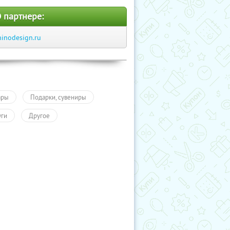
 партнере:
hinodesign.ru
ары
Подарки, сувениры
уги
Другое