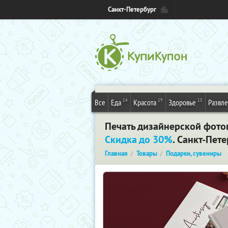
Санкт-Петербург
14
19
15
Все
Еда
Красота
Здоровье
Развл
Печать дизайнерской фото
Скидка до 30%
. Санкт-Пет
Главная
Товары
Подарки, сувениры