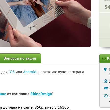
5
Вопросы по акции
К
а для
IOS
или
Android
и покажите купон с экрана
ожке
от компании
RhinoDesign
*
 и доплата на сайте: 850р. вместо 1610р.