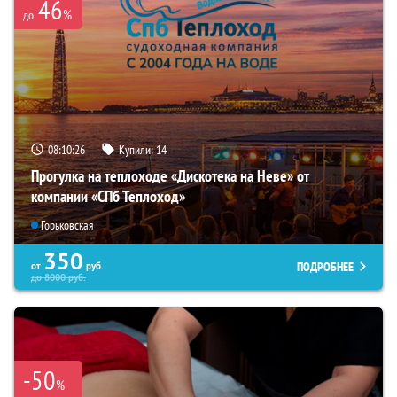
46
%
до
08:10:25
Купили:
14
Прогулка на теплоходе «Дискотека на Неве» от
компании «СПб Теплоход»
Горьковская
350
ПОДРОБНЕЕ
от
руб.
до
8000
руб.
-50
%