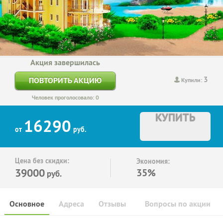
Акция завершилась
3
ПОВТОРИТЬ АКЦИЮ
Купили:
Человек проголосовало: 0
КУПИТЬ
16290
от
руб.
Цена без скидки:
Экономия:
39000
35%
руб.
Основное
Адреса
Отзывы
Вопросы по акции