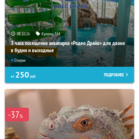
08:10:25
Купили:
344
3 часа посещения аквапарка «Родео Драйв» для двоих
в будни и выходные
Озерки
250
ПОДРОБНЕЕ
от
руб.
-37
%