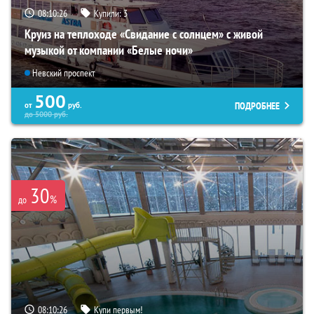
08:10:25
Купили:
3
Круиз на теплоходе «Свидание с солнцем» с живой
музыкой от компании «Белые ночи»
Невский проспект
500
ПОДРОБНЕЕ
от
руб.
до
5000
руб.
30
%
до
08:10:25
Купи первым!