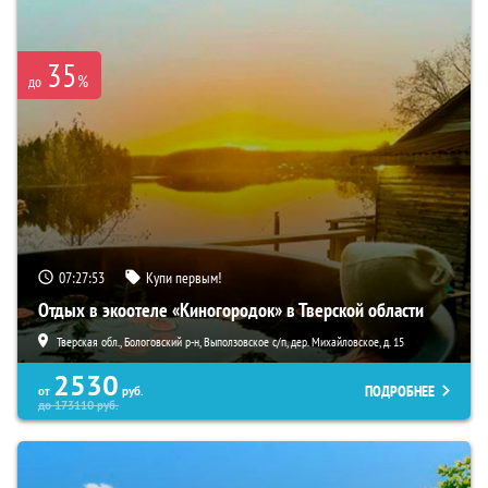
35
%
до
07:27:51
Купи первым!
Отдых в экоотеле «Киногородок» в Тверской области
Тверская обл., Бологовский р-н, Выползовское с/п, дер. Михайловское, д. 15
2530
ПОДРОБНЕЕ
от
руб.
до
173110
руб.