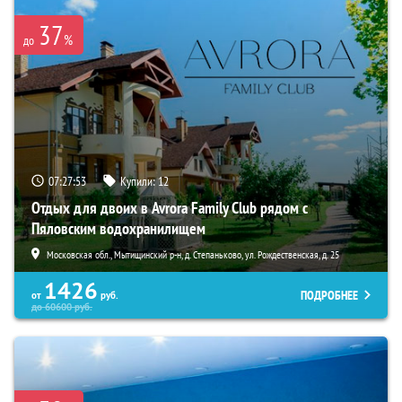
37
%
до
07:27:51
Купили:
12
Отдых для двоих в Avrora Family Club рядом с
Пяловским водохранилищем
Московская обл., Мытищинский р-н, д. Степаньково, ул. Рождественская, д. 25
1426
ПОДРОБНЕЕ
от
руб.
до
60600
руб.