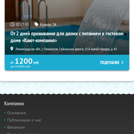
07:27:51
Купили:
34
От 2 дней проживания для двоих с питанием в гостевом
доме «Кают-компания»
Ленинградская обл., г. Ломоносов, Сойкинская дорога, 15-й жилой городок, д. 43
1200
ПОДРОБНЕЕ
от
руб.
до
14900
руб.
Компания
Основное
Публикации о нас
Вакансии