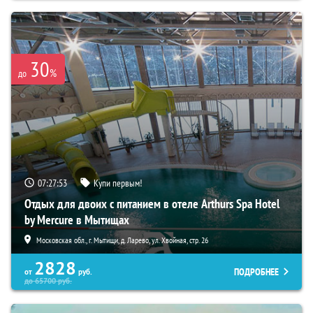
30
%
до
07:27:51
Купи первым!
Отдых для двоих с питанием в отеле Arthurs Spa Hotel
by Mercure в Мытищах
Московская обл., г. Мытищи, д. Ларево, ул. Хвойная, стр. 26
2828
ПОДРОБНЕЕ
от
руб.
до
65700
руб.