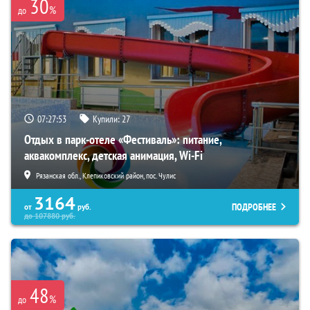
30
%
до
07:27:51
Купили:
27
Отдых в парк-отеле «Фестиваль»: питание,
аквакомплекс, детская анимация, Wi-Fi
Рязанская обл., Клепиковский район, пос. Чулис
3164
ПОДРОБНЕЕ
от
руб.
до
107880
руб.
48
%
до