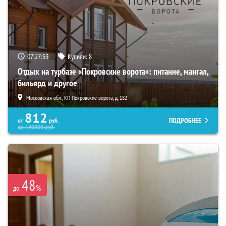
07:27:51
Купили:
8
Отдых на турбазе «Покровские ворота»: питание, мангал,
бильярд и другое
Московская обл., КП Покровские ворота, д. 182
812
ПОДРОБНЕЕ
от
руб.
до
140800
руб.
48
%
до