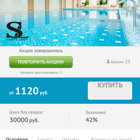
Акция завершилась
21
ПОВТОРИТЬ АКЦИЮ
Купили:
Человек проголосовало: 2
КУПИТЬ
1120
от
руб.
Цена без скидки:
Экономия:
30000
42%
руб.
Основное
Адреса
Отзывы
Вопросы по акции