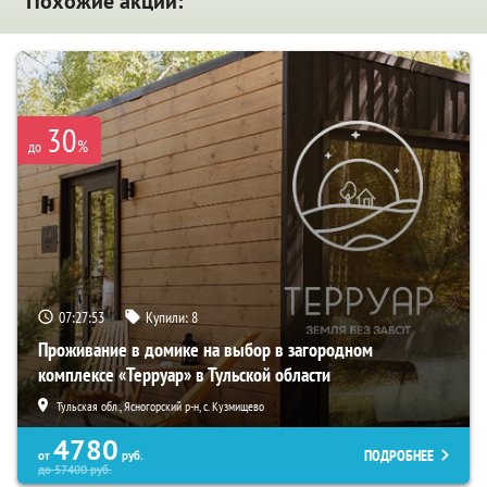
Похожие акции:
30
%
до
07:27:51
Купили:
8
Проживание в домике на выбор в загородном
комплексе «Терруар» в Тульской области
Тульская обл., Ясногорский р-н, с. Кузмищево
4780
ПОДРОБНЕЕ
от
руб.
до
57400
руб.