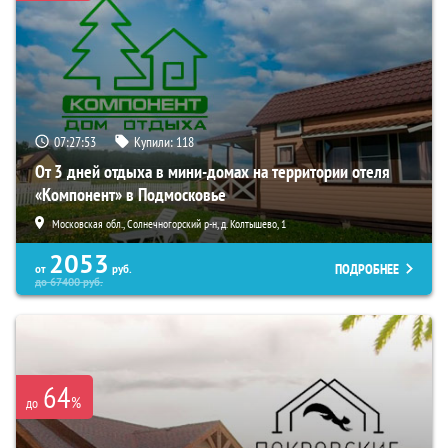
07:27:51
Купили:
118
От 3 дней отдыха в мини-домах на территории отеля
«Компонент» в Подмосковье
Московская обл., Солнечногорский р-н, д. Колтышево, 1
2053
ПОДРОБНЕЕ
от
руб.
до
67400
руб.
64
%
до