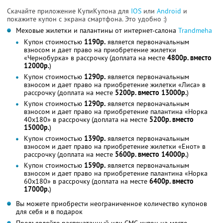
Скачайте приложение КупиКупона для
IOS
или
Android
и
покажите купон с экрана смартфона. Это удобно :)
Меховые жилетки и палантины от интернет-салона
Trandmeha
Купон стоимостью
1190р.
является первоначальным
взносом и дает право на приобретение жилетки
«Чернобурка» в рассрочку (доплата на месте
4800р. вместо
12000р.
)
Купон стоимостью
1290р.
является первоначальным
взносом и дает право на приобретение жилетки «Лиса» в
рассрочку (доплата на месте
5200р. вместо 13000р.
)
Купон стоимостью
1290р.
является первоначальным
взносом и дает право на приобретение палантина «Норка
40х180» в рассрочку (доплата на месте
5200р. вместо
15000р.
)
Купон стоимостью
1390р.
является первоначальным
взносом и дает право на приобретение жилетки «Енот» в
рассрочку (доплата на месте
5600р. вместо 14000р.
)
Купон стоимостью
1590р.
является первоначальным
взносом и дает право на приобретение палантина «Норка
60х180» в рассрочку (доплата на месте
6400р. вместо
17000р.
)
Вы можете приобрести неограниченное количество купонов
для себя и в подарок
Предъявляйте распечатанный или СМС-купон на месте