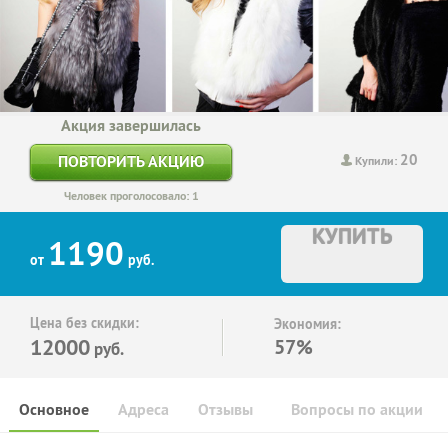
Акция завершилась
20
ПОВТОРИТЬ АКЦИЮ
Купили:
Человек проголосовало: 1
КУПИТЬ
1190
от
руб.
Цена без скидки:
Экономия:
12000
57%
руб.
Основное
Адреса
Отзывы
Вопросы по акции