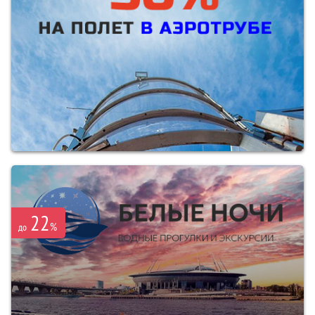
22
%
до