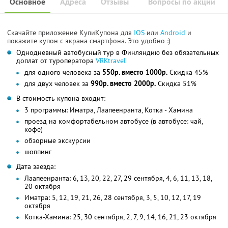
Основное
Адреса
Отзывы
Вопросы по акции
Скачайте приложение КупиКупона для
IOS
или
Android
и
покажите купон с экрана смартфона. Это удобно :)
Однодневный автобусный тур в Финляндию без обязательных
доплат от туроператора
VRKtravel
для одного человека за
550р. вместо 1000р.
Скидка 45%
для двух человек за
990р. вместо 2000р.
Скидка 51%
В стоимость купона входит:
3 программы: Иматра, Лаапеенранта, Котка - Хамина
проезд на комфортабельном автобусе (в автобусе: чай,
кофе)
обзорные экскурсии
шоппинг
Дата заезда:
Лаапеенранта: 6, 13, 20, 22, 27, 29 сентября, 4, 6, 11, 13, 18,
20 октября
Иматра: 5, 12, 19, 21, 26, 28 сентября, 3, 5, 10, 12, 17, 19
октября
Котка-Хамина: 25, 30 сентября, 2, 7, 9, 14, 16, 21, 23 октября