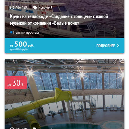
09:49:04
Купили:
3
Круиз на теплоходе «Свидание с солнцем» с живой
музыкой от компании «Белые ночи»
Невский проспект
500
ПОДРОБНЕЕ
от
руб.
до
5000
руб.
30
%
до