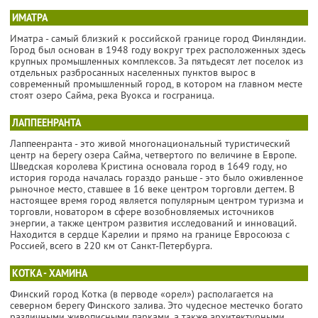
ИМАТРА
Иматра - самый близкий к российской границе город Финляндии.
Город был основан в 1948 году вокруг трех расположенных здесь
крупных промышленных комплексов. За пятьдесят лет поселок из
отдельных разбросанных населенных пунктов вырос в
современный промышленный город, в котором на главном месте
стоят озеро Сайма, река Вуокса и госграница.
ЛАППЕЕНРАНТА
Лаппеенранта - это живой многонациональный туристический
центр на берегу озера Сайма, четвертого по величине в Европе.
Шведская королева Кристина основала город в 1649 году, но
история города началась гораздо раньше - это было оживленное
рыночное место, ставшее в 16 веке центром торговли дегтем. В
настоящее время город является популярным центром туризма и
торговли, новатором в сфере возобновляемых источников
энергии, а также центром развития исследований и инноваций.
Находится в сердце Карелии и прямо на границе Евросоюза с
Россией, всего в 220 км от Санкт-Петербурга.
КОТКА - ХАМИНА
Финский город Котка (в перводе «орел») располагается на
северном берегу Финского залива. Это чудесное местечко богато
различными живописными парками, а также архитектурными