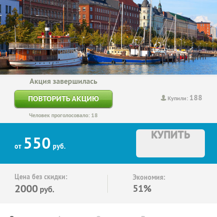
Акция завершилась
188
ПОВТОРИТЬ АКЦИЮ
Купили:
Человек проголосовало: 18
КУПИТЬ
550
от
руб.
Цена без скидки:
Экономия:
2000
51%
руб.