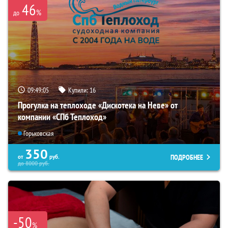
46
%
до
09:49:04
Купили:
16
Прогулка на теплоходе «Дискотека на Неве» от
компании «СПб Теплоход»
Горьковская
350
ПОДРОБНЕЕ
от
руб.
до
8000
руб.
-50
%