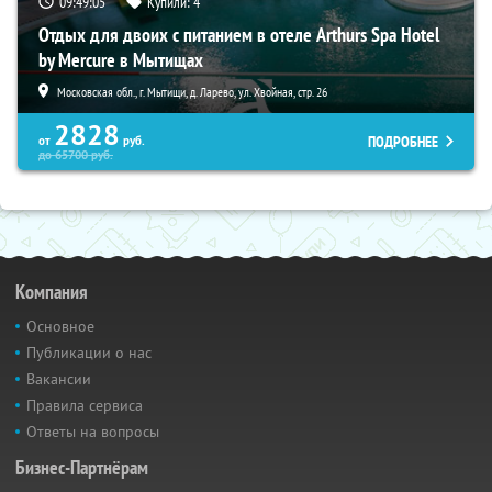
09:49:04
Купили:
4
Отдых для двоих с питанием в отеле Arthurs Spa Hotel
by Mercure в Мытищах
Московская обл., г. Мытищи, д. Ларево, ул. Хвойная, стр. 26
2828
ПОДРОБНЕЕ
от
руб.
до
65700
руб.
Компания
Основное
Публикации о нас
Вакансии
Правила сервиса
Ответы на вопросы
Бизнес-Партнёрам