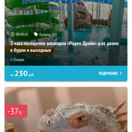
09:49:04
Купили:
345
3 часа посещения аквапарка «Родео Драйв» для двоих
в будни и выходные
Озерки
250
ПОДРОБНЕЕ
от
руб.
-37
%