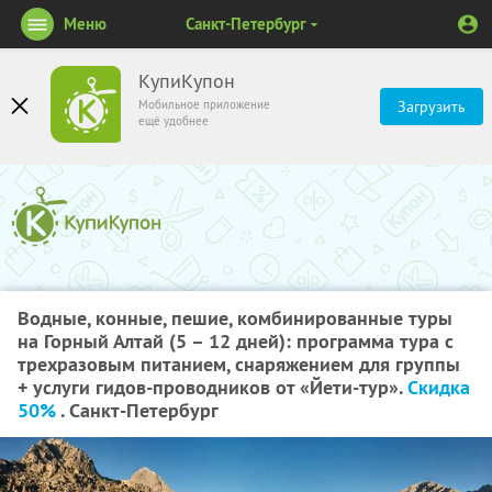
Меню
Санкт-Петербург
КупиКупон
Мобильное приложение
Загрузить
ещё удобнее
Водные, конные, пешие, комбинированные туры
на Горный Алтай (5 – 12 дней): программа тура с
трехразовым питанием, снаряжением для группы
+ услуги гидов-проводников от «Йети-тур».
Скидка
50%
. Санкт-Петербург