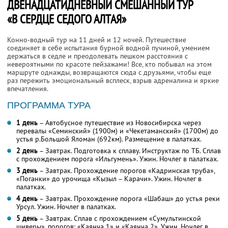
ДВЕНАДЦАТИДНЕВНЫЙ СМЕШАННЫЙ ТУР
«В СЕРДЦЕ СЕДОГО АЛТАЯ»
Конно-водный тур на 11 дней и 12 ночей. Путешествие
соединяет в себе испытания бурной водной пучиной, умением
держаться в седле и преодолевать пешком расстояния с
невероятными по красоте пейзажами! Все, кто побывал на этом
маршруте однажды, возвращаются сюда с друзьями, чтобы еще
раз пережить эмоциональный всплеск, взрыв адреналина и яркие
впечатления.
ПРОГРАММА ТУРА
1 день
– Автобусное путешествие из Новосибирска через
перевалы «Семинский» (1900м) и «Чекетаманский» (1700м) до
устья р.Большой Яломан (692км). Размещение в палатках.
2 день
– Завтрак. Подготовка к сплаву. Инструктаж по ТБ. Сплав
с прохождением порога «Ильгумень». Ужин. Ночлег в палатках.
3 день
– Завтрак. Прохождение порогов «Кадринская труба»,
«Поганки» до урочища «Кызыл – Карачи». Ужин. Ночлег в
палатках.
4 день
– Завтрак. Прохождение порога «Шабаш» до устья реки
Урсул. Ужин. Ночлег в палатках.
5 день
– Завтрак. Сплав с прохождением «Сумультинской
шиверы», порогов: «Каянча 1» и «Каянча 2». Ужин. Ночлег в