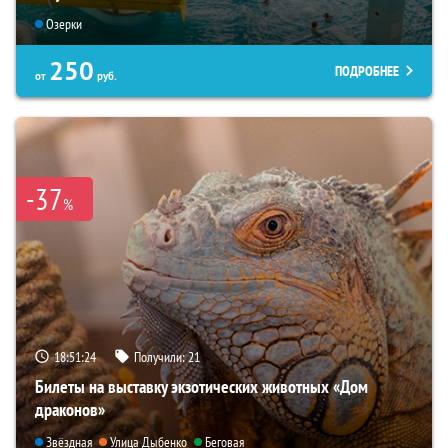
Озерки
250
ПОДРОБНЕЕ
от
руб.
-37
%
18:51:22
Получили:
21
Билеты на выставку экзотических животных «Дом
драконов»
Звёздная
Улица Дыбенко
Беговая