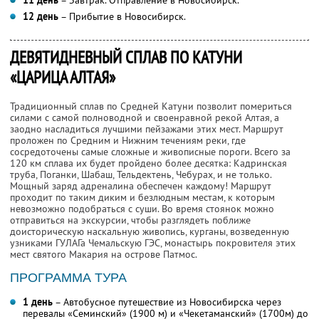
12 день
– Прибытие в Новосибирск.
ДЕВЯТИДНЕВНЫЙ СПЛАВ ПО КАТУНИ
«ЦАРИЦА АЛТАЯ»
Традиционный сплав по Средней Катуни позволит помериться
силами с самой полноводной и своенравной рекой Алтая, а
заодно насладиться лучшими пейзажами этих мест. Маршрут
проложен по Средним и Нижним течениям реки, где
сосредоточены самые сложные и живописные пороги. Всего за
120 км сплава их будет пройдено более десятка: Кадринская
труба, Поганки, Шабаш, Тельдектень, Чебурах, и не только.
Мощный заряд адреналина обеспечен каждому! Маршрут
проходит по таким диким и безлюдным местам, к которым
невозможно подобраться с суши. Во время стоянок можно
отправиться на экскурсии, чтобы разглядеть поближе
доисторическую наскальную живопись, курганы, возведенную
узниками ГУЛАГа Чемальскую ГЭС, монастырь покровителя этих
мест святого Макария на острове Патмос.
ПРОГРАММА ТУРА
1 день
– Автобусное путешествие из Новосибирска через
перевалы «Семинский» (1900 м) и «Чекетаманский» (1700м) до