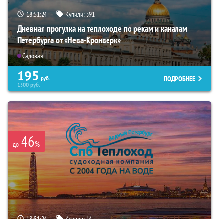
18:51:22
Купили:
391
Дневная прогулка на теплоходе по рекам и каналам
Петербурга от «Нева-Кронверк»
Садовая
195
ПОДРОБНЕЕ
руб.
1500
руб.
46
%
до
18:51:22
Купили:
14