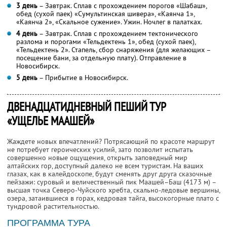
3 день
– Завтрак. Сплав с прохождением порогов «Шабаш»,
обед (сухой паек) «Сумультинская шивера», «Каянча 1»,
«Каянча 2», «Скальное сужение». Ужин. Ночлег в палатках.
4 день
– Завтрак. Сплав с прохождением тектонического
разлома и порогами «Тельдектень 1», обед (сухой паек),
«Тельдектень 2». Стапель, сбор снаряжения (для желающих –
посещение бани, за отдельную плату). Отправление в
Новосибирск.
5 день
– Прибытие в Новосибирск.
ДВЕНАДЦАТИДНЕВНЫЙ ПЕШИЙ ТУР
«УЩЕЛЬЕ МААШЕЙ»
Жаждете новых впечатлений? Потрясающий по красоте маршрут
не потребует героических усилий, зато позволит испытать
совершенно новые ощущения, открыть заповедный мир
алтайских гор, доступный далеко не всем туристам. На ваших
глазах, как в калейдоскопе, будут сменять друг друга сказочные
пейзажи: суровый и величественный пик Маашей–Баш (4173 м) –
высшая точка Северо-Чуйского хребта, скально-ледовые вершины,
озера, затаившиеся в горах, кедровая тайга, высокогорные плато с
тундровой растительностью.
ПРОГРАММА ТУРА