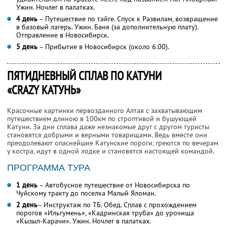
Ужин. Ночлег в палатках.
4 день
– Путешествие по тайге. Спуск к Развилам, возвращение
в базовый лагерь. Ужин. Баня (за дополнительную плату).
Отправление в Новосибирск.
5 день
– Прибытие в Новосибирск (около 6.00).
ПЯТИДНЕВНЫЙ СПЛАВ ПО КАТУНИ
«CRAZY КАТУНЬ»
Красочные картинки первозданного Алтая с захватывающим
путешествием длиною в 100км по строптивой и бушующей
Катуни. За дни сплава даже незнакомые друг с другом туристы
становятся добрыми и верными товарищами. Ведь вместе они
преодолевают опаснейшие Катунские пороги, греются по вечерам
у костра, идут в одной лодке и становятся настоящей командой.
ПРОГРАММА ТУРА
1 день
– Автобусное путешествие от Новосибирска по
Чуйскому тракту до поселка Малый Яломан.
2 день
– Инструктаж по ТБ. Обед. Сплав с прохождением
порогов «Ильгумень», «Кадринская труба» до урочища
«Кызыл-Карачи». Ужин. Ночлег в палатках.