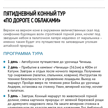
ПЯТИДНЕВНЫЙ КОННЫЙ ТУР
«ПО ДОРОГЕ С ОБЛАКАМИ»
Верхом на верном коне в окружении величественных скал под
симфонию бурлящих волн строптивой горной реки, ночлег под
звездным небом в палаточном лагере недалеко от маральника –
именно таким будет это путешествие по заповедным уголкам
алтайской природы.
ПРОГРАММА ТУРА
1 день
– Автобусное путешествие до урочища Чичкыш.
2 день
– Прибытие в кемпинг «Чичкыш» (562км) в 400м от
Катуни. Завтрак и отдых после ночного переезда. Получение
тур снаряжения (палатки, спальники, коврики). Инструктаж по
технике безопасности и управлению лошадьми. Выход на
маршрут. Пройдя вверх по течению реки Бийка до урочища
Андерек, остановка на стоянку. Ужин, вечерний костер, ночлег
в палатках.
3 день
– Завтрак. Конный маршрут по живописной горной
долине, смена картинок природы: от зеленой березовой рощи
до дремучего кедрового леса. На закате вечерняя стоянка в
удивительном по красоте месте под названием Лог Амбарный.