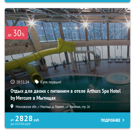
30
%
до
18:51:22
Купи первым!
Отдых для двоих с питанием в отеле Arthurs Spa Hotel
by Mercure в Мытищах
Московская обл., г. Мытищи, д. Ларево, ул. Хвойная, стр. 26
2828
ПОДРОБНЕЕ
от
руб.
до
65700
руб.