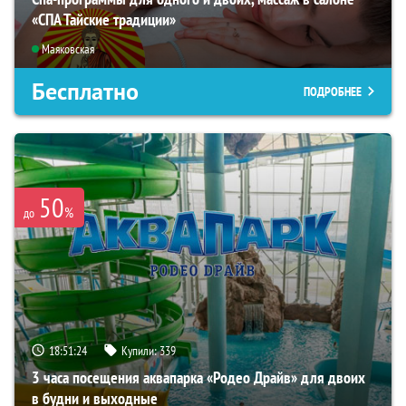
«СПА Тайские традиции»
Маяковская
Бесплатно
ПОДРОБНЕЕ
50
%
до
18:51:22
Купили:
339
3 часа посещения аквапарка «Родео Драйв» для двоих
в будни и выходные