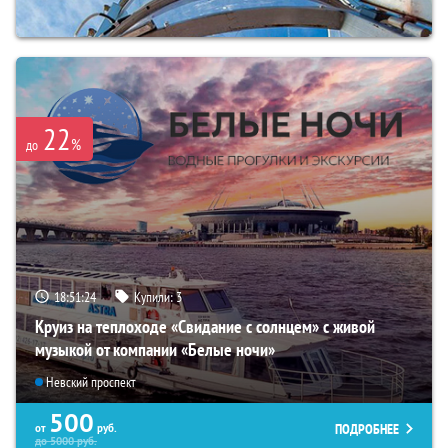
22
%
до
18:51:22
Купили:
3
Круиз на теплоходе «Свидание с солнцем» с живой
музыкой от компании «Белые ночи»
Невский проспект
500
ПОДРОБНЕЕ
от
руб.
до
5000
руб.