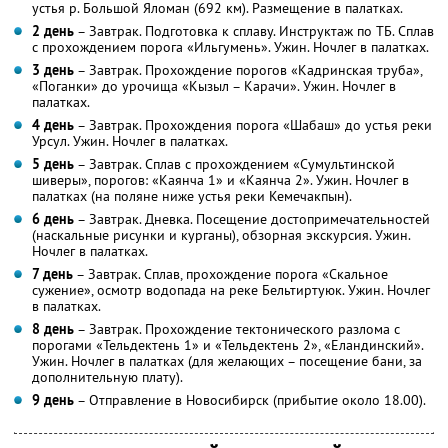
устья р. Большой Яломан (692 км). Размещение в палатках.
2 день
– Завтрак. Подготовка к сплаву. Инструктаж по ТБ. Сплав
с прохождением порога «Ильгумень». Ужин. Ночлег в палатках.
3 день
– Завтрак. Прохождение порогов «Кадринская труба»,
«Поганки» до урочища «Кызыл – Карачи». Ужин. Ночлег в
палатках.
4 день
– Завтрак. Прохождения порога «Шабаш» до устья реки
Урсул. Ужин. Ночлег в палатках.
5 день
– Завтрак. Сплав с прохождением «Сумультинской
шиверы», порогов: «Каянча 1» и «Каянча 2». Ужин. Ночлег в
палатках (на поляне ниже устья реки Кемечакпын).
6 день
– Завтрак. Дневка. Посещение достопримечательностей
(наскальные рисунки и курганы), обзорная экскурсия. Ужин.
Ночлег в палатках.
7 день
– Завтрак. Сплав, прохождение порога «Скальное
сужение», осмотр водопада на реке Бельтиртуюк. Ужин. Ночлег
в палатках.
8 день
– Завтрак. Прохождение тектонического разлома с
порогами «Тельдектень 1» и «Тельдектень 2», «Еландинский».
Ужин. Ночлег в палатках (для желающих – посещение бани, за
дополнительную плату).
9 день
– Отправление в Новосибирск (прибытие около 18.00).