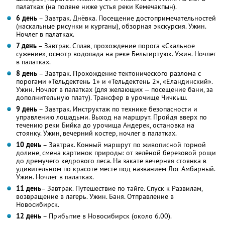
палатках (на поляне ниже устья реки Кемечакпын).
6 день
– Завтрак. Днёвка. Посещение достопримечательностей
(наскальные рисунки и курганы), обзорная экскурсия. Ужин.
Ночлег в палатках.
7 день
– Завтрак. Сплав, прохождение порога «Скальное
сужение», осмотр водопада на реке Бельтиртуюк. Ужин. Ночлег
в палатках.
8 день
– Завтрак. Прохождение тектонического разлома с
порогами «Тельдектень 1» и «Тельдектень 2», «Еландинский».
Ужин. Ночлег в палатках (для желающих — посещение бани, за
дополнительную плату). Трансфер в урочище Чичкыш.
9 день
– Завтрак. Инструктаж по технике безопасности и
управлению лошадьми. Выход на маршрут. Пройдя вверх по
течению реки Бийка до урочища Андерек, остановка на
стоянку. Ужин, вечерний костер, ночлег в палатках.
10 день
– Завтрак. Конный маршрут по живописной горной
долине, смена картинок природы: от зелёной березовой рощи
до дремучего кедрового леса. На закате вечерняя стоянка в
удивительном по красоте месте под названием Лог Амбарный.
Ужин. Ночлег в палатках.
11 день
– Завтрак. Путешествие по тайге. Спуск к Развилам,
возвращение в лагерь. Ужин. Баня. Отправление в
Новосибирск.
12 день
– Прибытие в Новосибирск (около 6.00).