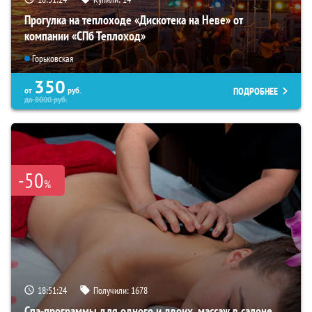
Прогулка на теплоходе «Дискотека на Неве» от
компании «СПб Теплоход»
Горьковская
350
ПОДРОБНЕЕ
от
руб.
до
8000
руб.
-50
%
18:51:22
Получили:
1678
Спа-программы для одного и двоих, массаж в салоне