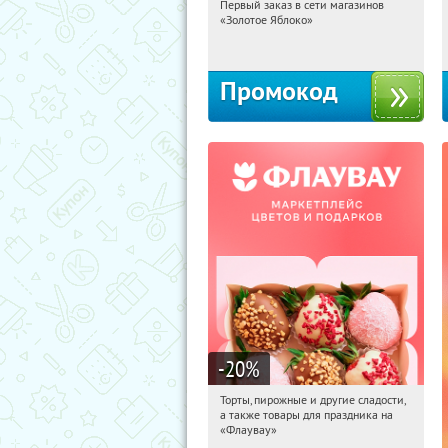
Первый заказ в сети магазинов
04:10:05
Получи первым!
«Золотое Яблоко»
Россия
Промокод
-20
%
Торты, пирожные и другие сладости,
04:10:05
Получили:
6
а также товары для праздника на
Россия
«Флаувау»