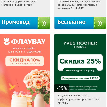
Цветы и подарки в интернет-
Бесплатная изящная подвеска или
04:10:05
Получи первым!
04:10:05
Получили:
73
магазине «Букет Питер»
скидка 500р. в сети ювелирных
Владимирская
Россия
магазинов SUNLIGHT
Промокод
Бесплатно
-25
%
Натуральная косметика и
04:10:05
Получили:
1
парфюмерия в интернет-магазине
Россия
Ив Роше