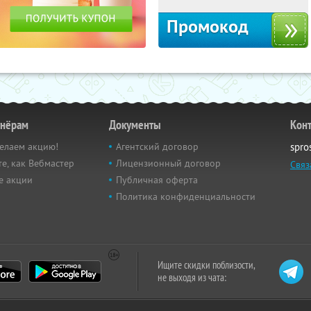
Промокод
тнёрам
Документы
Кон
елаем акцию!
Агентский договор
spro
е, как Вебмастер
Лицензионный договор
Связ
е акции
Публичная оферта
Политика конфиденциальности
Ищите скидки поблизости,
не выходя из чата: