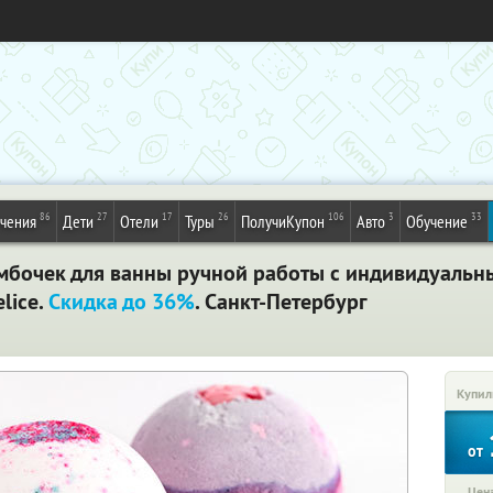
86
27
17
26
106
3
33
ечения
Дети
Отели
Туры
ПолучиКупон
Авто
Обучение
бочек для ванны ручной работы с индивидуальн
lice.
Скидка до 36%
. Санкт-Петербург
Купил
от
Цена