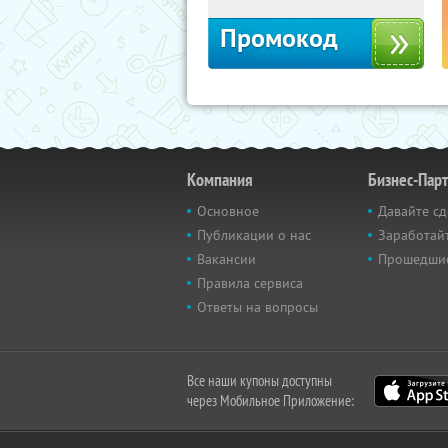
Промокод
Компания
Бизнес-Пар
Основное
Давайте сд
Публикации о нас
Заработайт
Вакансии
Прошедши
Правила сервиса
Ответы на вопросы
Все наши купоны доступны
через Мобильное Приложение: