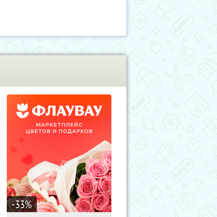
-33
%