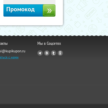
Промокод
такты
Мы в Соцсетях
si@kupikupon.ru
аться с нами