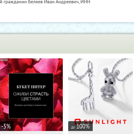
ый гражданин Беляев Иван Андреевич,
ИНН
-5
%
100
%
до