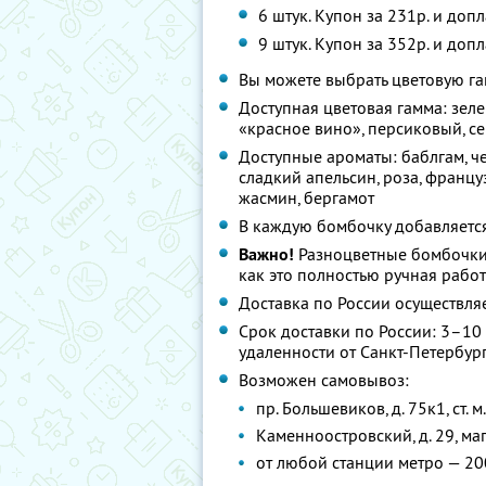
6 штук. Купон за 231р. и доп
9 штук. Купон за 352р. и доп
Вы можете выбрать цветовую га
Доступная цветовая гамма: зел
«красное вино», персиковый, с
Доступные ароматы: баблгам, ч
сладкий апельсин, роза, францу
жасмин, бергамот
В каждую бомбочку добавляется
Важно!
Разноцветные бомбочки м
как это полностью ручная рабо
Доставка по России осуществляе
Срок доставки по России: 3–10 
удаленности от Санкт-Петербург
Возможен самовывоз:
пр. Большевиков, д. 75к1, ст.
Каменноостровский, д. 29, ма
от любой станции метро — 20