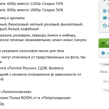
лата: 600р. вместо 1260р. Скидка 34%
лата: 800р. вместо 1800р. Скидка 36%
мму и ароматы
еный, бирюзовый, мятный, розовый, фиолетовый,
ерый, белый, кофейный
ерешня, розмарин, лаванда, лимон и имбирь,
зское печенье, можжевельник, иланг-иланг, пачули,
О
 уходовое кокосовое масло для тела
w
огут отличаться от представленных на фото, так
та
тся «Почтой России», СДЭК, Boxberry
Теги:
дней с момента отправления (в зависимости от
а)
Кос
Под
 м. «Ломоносовская»
газин Полка ROOM, ст. м. «Петроградская»
0р.