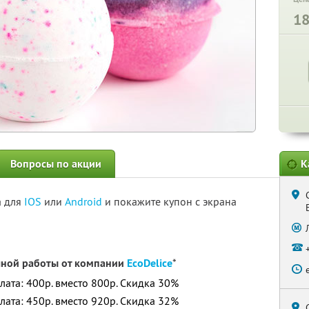
1
Вопросы по акции
К
а для
IOS
или
Android
и покажите купон с экрана
чной работы от компании
ЕcoDelice
*
плата: 400р. вместо 800р. Скидка 30%
плата: 450р. вместо 920р. Скидка 32%