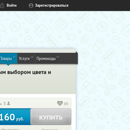
Войти
Зарегистрироваться
27
15
57
Товары
Услуги
Промокоды
ым выбором цвета и
5
(0)
и:
160
КУПИТЬ
руб.
 без скидки: