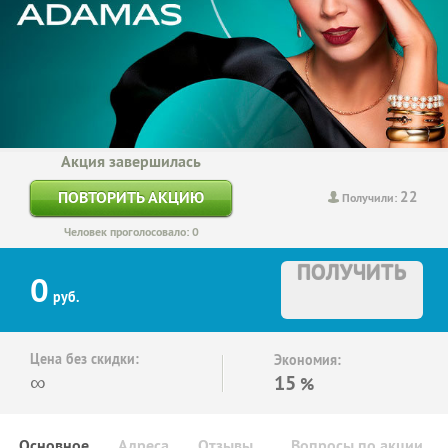
Акция завершилась
22
ПОВТОРИТЬ АКЦИЮ
Получили:
Человек проголосовало: 0
ПОЛУЧИТЬ
0
руб.
Цена без скидки:
Экономия:
∞
15
%
Основное
Адреса
Отзывы
Вопросы по акции