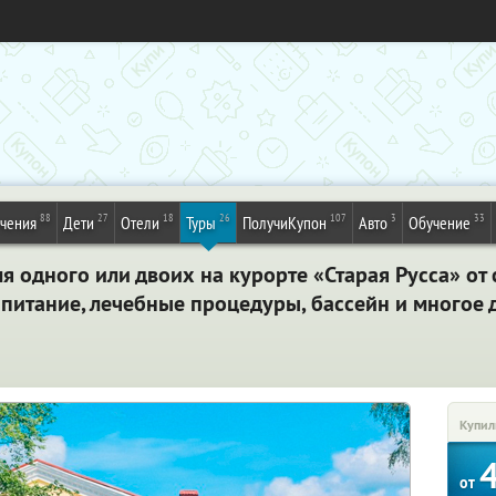
88
27
18
26
107
3
33
ечения
Дети
Отели
Туры
ПолучиКупон
Авто
Обучение
одного​ ​или​ ​двоих​ ​на​ ​курорте​ ​«Старая​ ​Русса»​ ​от с
питание,​ ​лечебные​ ​процедуры, бассейн​ ​и​ ​многое​ ​д
Купил
от