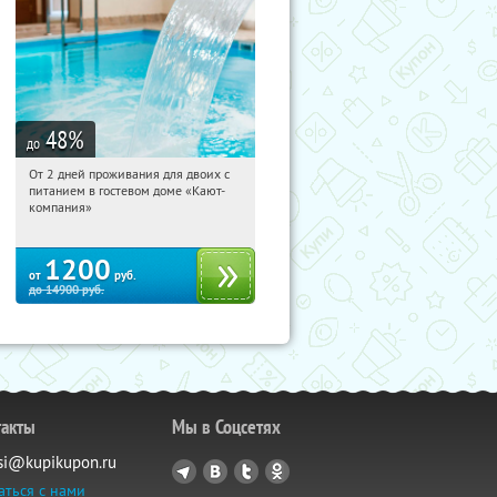
48
%
до
От 2 дней проживания для двоих с
04:55:02
Купили:
34
питанием в гостевом доме «Кают-
Ленинградская обл., г. Ломоносов,
компания»
Сойкинская дорога, 15-й жилой
городок, д. 43
1200
от
руб.
до
14900
руб.
такты
Мы в Соцсетях
si@kupikupon.ru
аться с нами