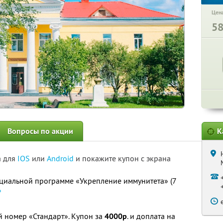
Цена
5
Вопросы по акции
К
а для
IOS
или
Android
и покажите купон с экрана
циальной программе «Укрепление иммунитета» (7
»
номер «Стандарт». Купон за
4000р
. и доплата на