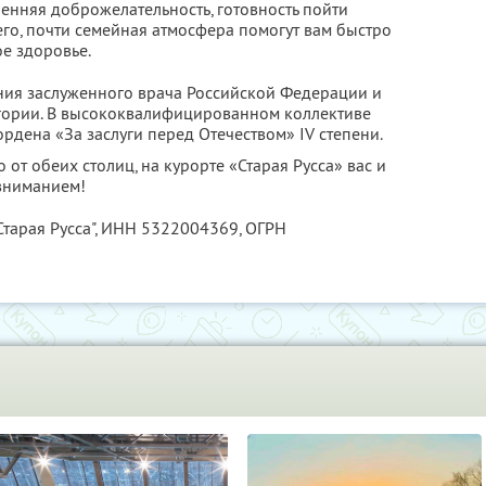
енняя доброжелательность, готовность пойти
о, почти семейная атмосфера помогут вам быстро
ое здоровье.
ания заслуженного врача Российской Федерации и
гории. В высококвалифицированном коллективе
ордена «За заслуги перед Отечеством» IV степени.
 от обеих столиц, на курорте «Старая Русса» вас и
вниманием!
тарая Русса",
ИНН 5322004369
, ОГРН