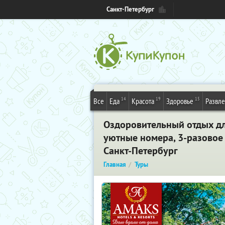
Санкт-Петербург
14
19
15
Все
Еда
Красота
Здоровье
Развл
Оздоровительный​ ​отдых​ ​для​ ​
уютные​ ​номера,​ ​3-разовое​ ​
Санкт-Петербург
Главная
Туры