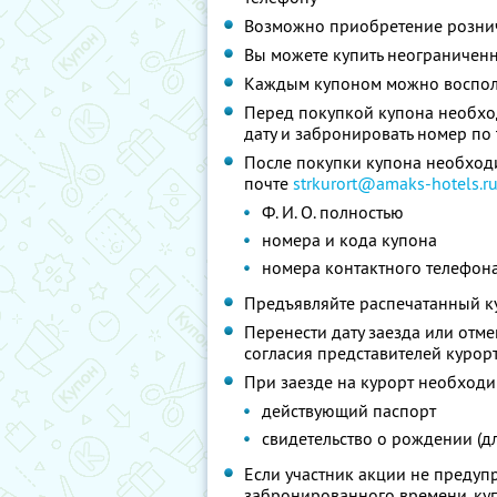
Возможно приобретение рознич
Вы можете купить неограниченн
Каждым купоном можно восполь
Перед покупкой купона необхо
дату и забронировать номер по
После покупки купона необходи
почте
strkurort@amaks-hotels.r
Ф. И. О. полностью
номера и кода купона
номера контактного телефон
Предъявляйте распечатанный к
Перенести дату заезда или отм
согласия представителей курор
При заезде на курорт необходи
действующий паспорт
свидетельство о рождении (дл
Если участник акции не предупр
забронированного времени, ку