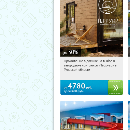
30
%
до
Проживание в домике на выбор в
04:55:02
Купили:
8
загородном комплексе «Терруар» в
Тульская обл., Ясногорский р-н, с.
Тульской области
Кузмищево
4780
от
руб.
до
57400
руб.