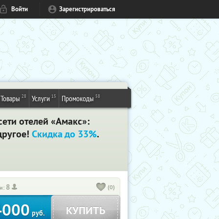
Войти
Зарегистрироваться
28
15
58
Товары
Услуги
Промокоды
ети​ ​отелей​ ​«Амакс»:​ ​
ругое!​ ​
Скидка​ ​до​ ​33%
.
8
(0)
и:
4000
КУПИТЬ
руб.