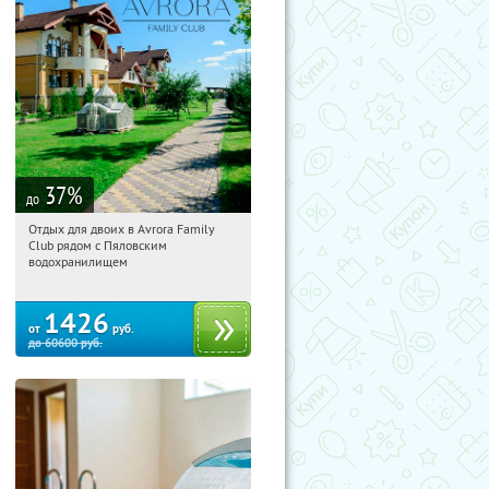
37
%
до
Отдых для двоих в Avrora Family
04:55:02
Купили:
10
Club рядом с Пяловским
Московская обл., Мытищинский р-н,
водохранилищем
д. Степаньково, ул. Рождественская, д.
25
1426
от
руб.
до
60600
руб.