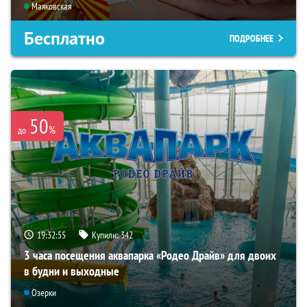
Маяковская
Бесплатно
ПОДРОБНЕЕ
50
%
до
19:32:53
Купили:
342
3 часа посещения аквапарка «Родео Драйв» для двоих
в будни и выходные
Озерки