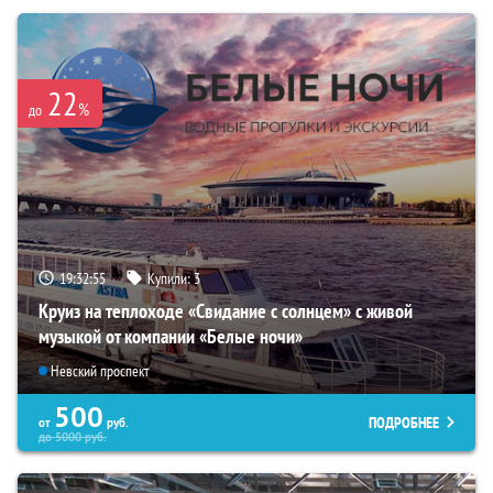
22
%
до
19:32:53
Купили:
3
Круиз на теплоходе «Свидание с солнцем» с живой
музыкой от компании «Белые ночи»
Невский проспект
500
ПОДРОБНЕЕ
от
руб.
до
5000
руб.