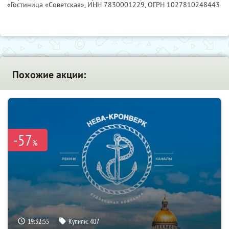
«Гостиница «Советская»,
ИНН 7830001229
, ОГРН 1027810248443
Похожие акции:
-57
%
19:32:53
Купили:
407