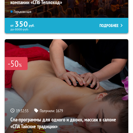
компании «СПб Теплоход»
Горьковская
350
ПОДРОБНЕЕ
от
руб.
до
8000
руб.
-50
%
19:32:53
Получили:
1679
Спа-программы для одного и двоих, массаж в салоне
«СПА Тайские традиции»