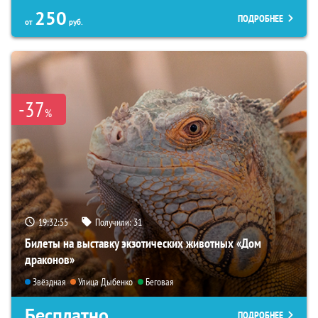
250
ПОДРОБНЕЕ
от
руб.
-37
%
19:32:53
Получили:
31
Билеты на выставку экзотических животных «Дом
драконов»
Звёздная
Улица Дыбенко
Беговая
Бесплатно
ПОДРОБНЕЕ