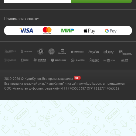
Принимаем к оплате:
2010-2026 © КупиКупон. Все права защищены.
Все права на товарный знак "КупиКупон" и на сайт www.kupikupon.ru принадлежат
OOO «Агентство цифровых решений» ИНН 7705523387, ОГРН 1127747063212