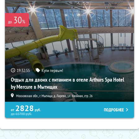
30
%
до
19:32:53
Купи первым!
Отдых для двоих с питанием в отеле Arthurs Spa Hotel
by Mercure в Мытищах
Московская обл., г. Мытищи, д. Ларево, ул. Хвойная, стр. 26
2828
ПОДРОБНЕЕ
от
руб.
до
65700
руб.