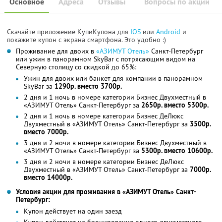
Основное
Адреса
Отзывы
Вопросы по акции
Скачайте приложение КупиКупона для
IOS
или
Android
и
покажите купон с экрана смартфона. Это удобно :)
Проживание для двоих в
«АЗИМУТ Отель»
Санкт-Петербург
или ужин в панорамном SkyBаr с потрясающим видом на
Северную столицу со скидкой до 65%:
Ужин для двоих или банкет для компании в панорамном
SkyBаr за
1290р. вместо 3700р.
2 дня и 1 ночь в номере категории Бизнес Двухместный в
«АЗИМУТ Отель» Санкт-Петербург за
2650р. вместо 5300р.
2 дня и 1 ночь в номере категории Бизнес ДеЛюкс
Двухместный в «АЗИМУТ Отель» Санкт-Петербург за
3500р.
вместо 7000р.
3 дня и 2 ночи в номере категории Бизнес Двухместный в
«АЗИМУТ Отель» Санкт-Петербург за
5300р. вместо 10600р.
3 дня и 2 ночи в номере категории Бизнес ДеЛюкс
Двухместный в «АЗИМУТ Отель» Санкт-Петербург за
7000р.
вместо 14000р.
Условия акции для проживания в «АЗИМУТ Отель» Санкт-
Петербург:
Купон действует на один заезд
Купон действует на бронирование одного двухместного